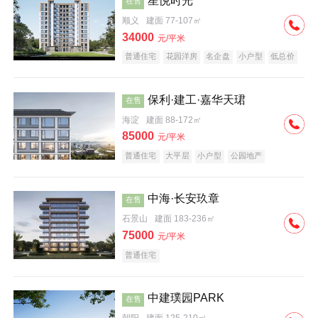
星悦时光
在售
顺义
建面 77-107㎡
34000
元/平米
普通住宅
花园洋房
名企盘
小户型
低总价
保利·建工·嘉华天珺
在售
海淀
建面 88-172㎡
85000
元/平米
普通住宅
大平层
小户型
公园地产
科技住宅
宜居生态地产
名企盘
中海·长安玖章
在售
石景山
建面 183-236㎡
75000
元/平米
普通住宅
中建璞园PARK
在售