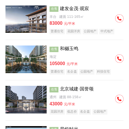
建发金茂·观宸
在售
丰台
建面 111-165㎡
83000
元/平米
普通住宅
花园洋房
公园地产
中式地产
大平层
名企盘
和樾玉鸣
在售
海淀
105000
元/平米
普通住宅
名企盘
公园地产
科技住宅
北京城建·国誉颂
在售
通州
建面 88-158㎡
43000
元/平米
花园洋房
低总价
名企盘
公园地产