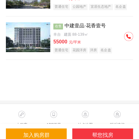
普通住宅
公园地产
宜居生态地产
名企盘
中建壹品·花香壹号
在售
丰台
建面 88-139㎡
55000
元/平米
普通住宅
花园洋房
洋房
名企盘
小程序
APP下载
站点地图
投诉建议
加入购房群
帮您找房
Copyright ©2023 Sohu.com Inc.