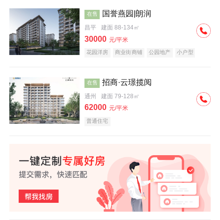
国誉燕园|朗润
在售
昌平
建面 88-134㎡
30000
元/平米
花园洋房
商业街商铺
公园地产
小户型
低总价
名企盘
招商·云璟揽阅
在售
通州
建面 79-128㎡
62000
元/平米
普通住宅