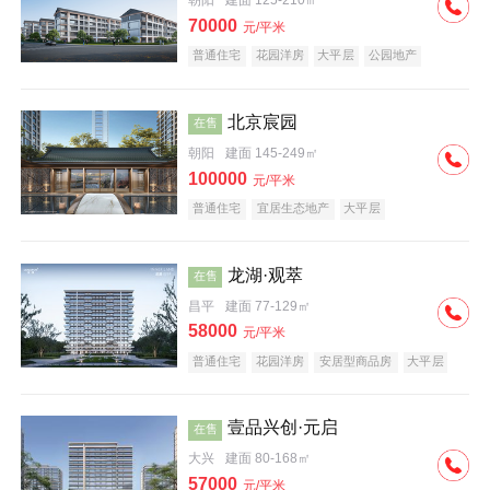
朝阳
建面 125-210㎡
70000
元/平米
普通住宅
花园洋房
大平层
公园地产
名企盘
宜居生态地产
北京宸园
在售
朝阳
建面 145-249㎡
100000
元/平米
普通住宅
宜居生态地产
大平层
龙湖·观萃
在售
昌平
建面 77-129㎡
58000
元/平米
普通住宅
花园洋房
安居型商品房
大平层
公园地产
名企盘
壹品兴创·元启
在售
大兴
建面 80-168㎡
57000
元/平米