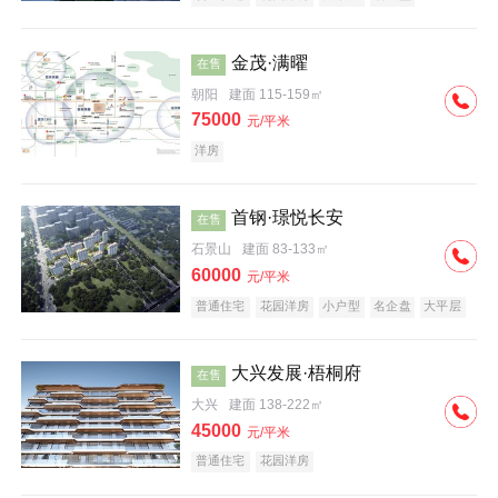
科技住宅
中式地产
河景地产
金茂·满曜
在售
朝阳
建面 115-159㎡
75000
元/平米
洋房
首钢·璟悦长安
在售
石景山
建面 83-133㎡
60000
元/平米
普通住宅
花园洋房
小户型
名企盘
大平层
大兴发展·梧桐府
在售
大兴
建面 138-222㎡
45000
元/平米
普通住宅
花园洋房