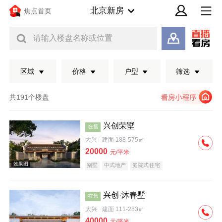
北京新房
焦点首页
请输入楼盘名称或位置
区域
价格
户型
筛选
共191个楼盘
兴创荣墅
在售
大兴
建面 188-575㎡
20000
元/平米
别墅
中式地产
庭院式住宅
兴创·沐春墅
在售
效果图
大兴
建面 111-283㎡
40000
元/平米