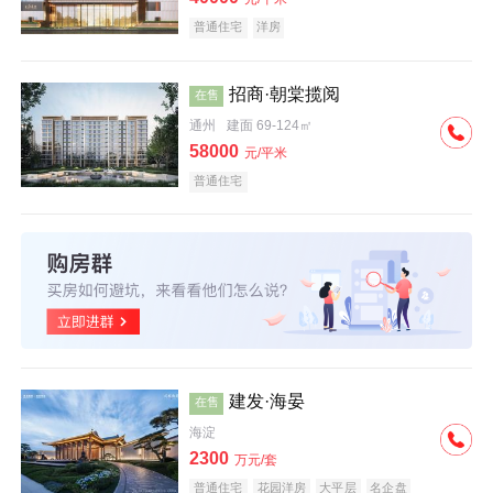
普通住宅
洋房
招商·朝棠揽阅
在售
通州
建面 69-124㎡
58000
元/平米
普通住宅
建发·海晏
在售
海淀
2300
万元/套
普通住宅
花园洋房
大平层
名企盘