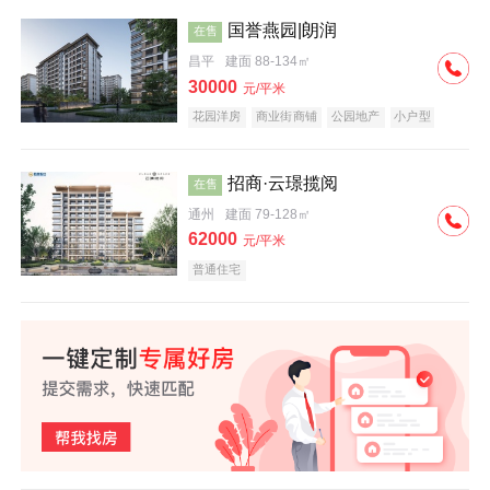
国誉燕园|朗润
在售
昌平
建面 88-134㎡
30000
元/平米
花园洋房
商业街商铺
公园地产
小户型
低总价
名企盘
招商·云璟揽阅
在售
通州
建面 79-128㎡
62000
元/平米
普通住宅