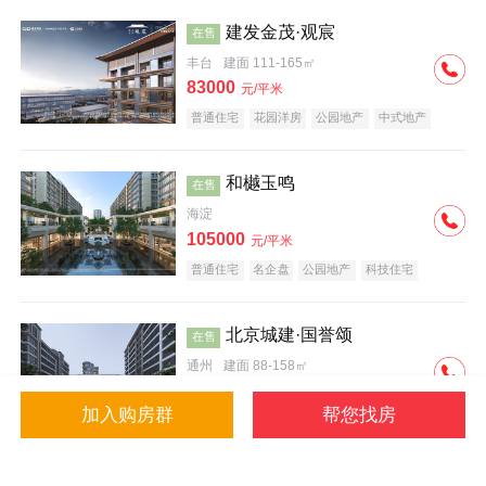
建发金茂·观宸
在售
丰台
建面 111-165㎡
83000
元/平米
普通住宅
花园洋房
公园地产
中式地产
大平层
名企盘
和樾玉鸣
在售
海淀
105000
元/平米
普通住宅
名企盘
公园地产
科技住宅
北京城建·国誉颂
在售
通州
建面 88-158㎡
43000
元/平米
加入购房群
帮您找房
花园洋房
低总价
名企盘
公园地产