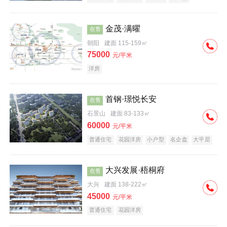
科技住宅
中式地产
河景地产
金茂·满曜
在售
朝阳
建面 115-159㎡
75000
元/平米
洋房
首钢·璟悦长安
在售
石景山
建面 83-133㎡
60000
元/平米
普通住宅
花园洋房
小户型
名企盘
大平层
大兴发展·梧桐府
在售
大兴
建面 138-222㎡
45000
元/平米
普通住宅
花园洋房