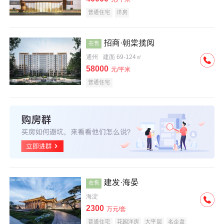
普通住宅
洋房
招商·朝棠揽阅
在售
通州
建面 69-124㎡
58000
元/平米
普通住宅
建发·海晏
在售
海淀
2300
万元/套
普通住宅
花园洋房
大平层
名企盘