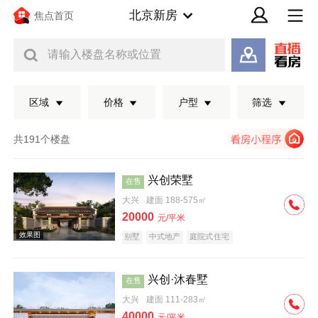
北京新房
焦点首页
请输入楼盘名称或位置
区域
价格
户型
筛选
共191个楼盘
兴创荣墅
在售
大兴
建面 188-575㎡
20000
元/平米
别墅
中式地产
庭院式住宅
兴创·沐春墅
在售
效果图
大兴
建面 111-283㎡
40000
元/平米