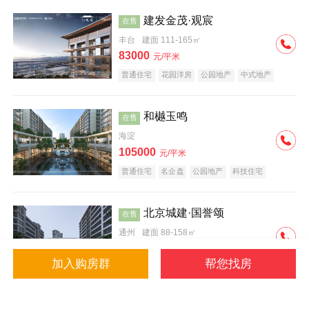
建发金茂·观宸
在售
丰台
建面 111-165㎡
83000
元/平米
普通住宅
花园洋房
公园地产
中式地产
大平层
名企盘
和樾玉鸣
在售
海淀
105000
元/平米
普通住宅
名企盘
公园地产
科技住宅
北京城建·国誉颂
在售
通州
建面 88-158㎡
43000
元/平米
加入购房群
帮您找房
花园洋房
低总价
名企盘
公园地产