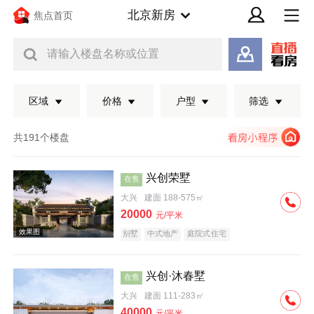
北京新房
焦点首页
请输入楼盘名称或位置
区域
价格
户型
筛选
共191个楼盘
兴创荣墅
在售
大兴
建面 188-575㎡
20000
元/平米
别墅
中式地产
庭院式住宅
兴创·沐春墅
在售
效果图
大兴
建面 111-283㎡
40000
元/平米