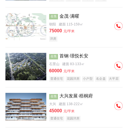
科技住宅
中式地产
河景地产
金茂·满曜
在售
朝阳
建面 115-159㎡
75000
元/平米
洋房
首钢·璟悦长安
在售
石景山
建面 83-133㎡
60000
元/平米
普通住宅
花园洋房
小户型
名企盘
大平层
大兴发展·梧桐府
在售
大兴
建面 138-222㎡
45000
元/平米
普通住宅
花园洋房