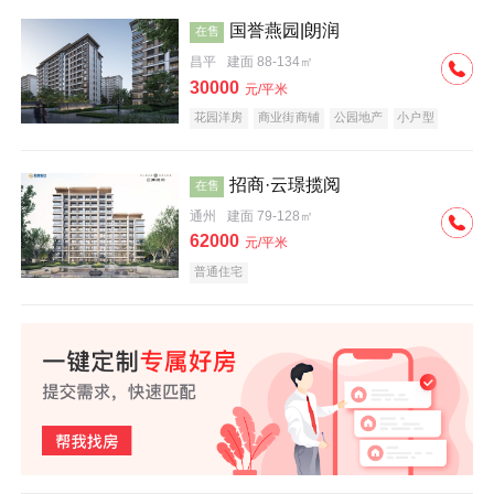
国誉燕园|朗润
在售
昌平
建面 88-134㎡
30000
元/平米
花园洋房
商业街商铺
公园地产
小户型
低总价
名企盘
招商·云璟揽阅
在售
通州
建面 79-128㎡
62000
元/平米
普通住宅