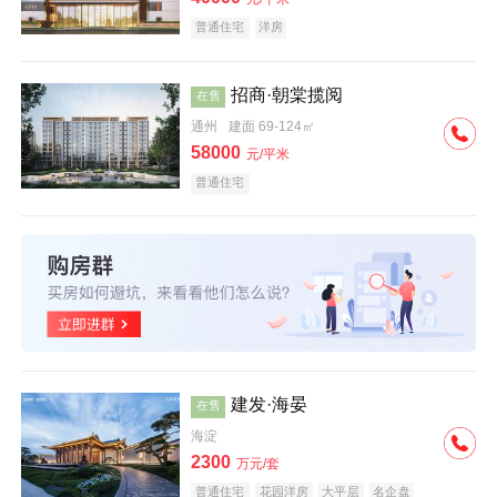
普通住宅
洋房
招商·朝棠揽阅
在售
通州
建面 69-124㎡
58000
元/平米
普通住宅
建发·海晏
在售
海淀
2300
万元/套
普通住宅
花园洋房
大平层
名企盘