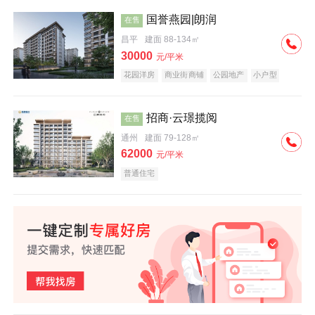
国誉燕园|朗润
在售
昌平
建面 88-134㎡
30000
元/平米
花园洋房
商业街商铺
公园地产
小户型
低总价
名企盘
招商·云璟揽阅
在售
通州
建面 79-128㎡
62000
元/平米
普通住宅