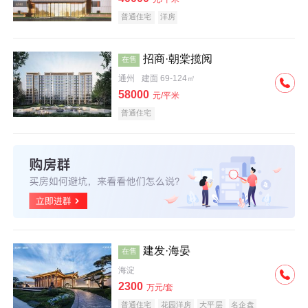
普通住宅
洋房
招商·朝棠揽阅
在售
通州
建面 69-124㎡
58000
元/平米
普通住宅
建发·海晏
在售
海淀
2300
万元/套
普通住宅
花园洋房
大平层
名企盘