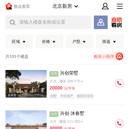
北京新房
焦点首页
请输入楼盘名称或位置
区域
价格
户型
筛选
共191个楼盘
兴创荣墅
在售
大兴
建面 188-575㎡
20000
元/平米
别墅
中式地产
庭院式住宅
兴创·沐春墅
在售
效果图
大兴
建面 111-283㎡
40000
元/平米