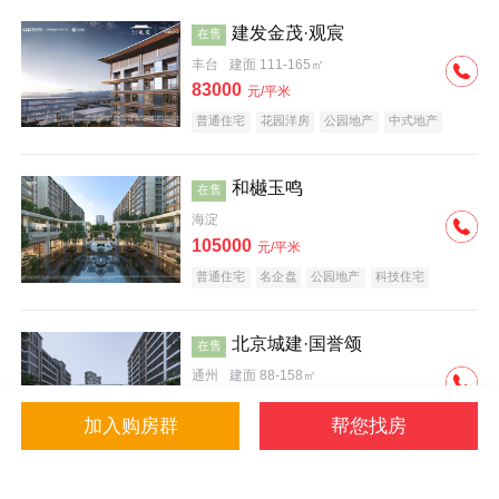
建发金茂·观宸
在售
丰台
建面 111-165㎡
83000
元/平米
普通住宅
花园洋房
公园地产
中式地产
大平层
名企盘
和樾玉鸣
在售
海淀
105000
元/平米
普通住宅
名企盘
公园地产
科技住宅
北京城建·国誉颂
在售
通州
建面 88-158㎡
43000
元/平米
加入购房群
帮您找房
花园洋房
低总价
名企盘
公园地产