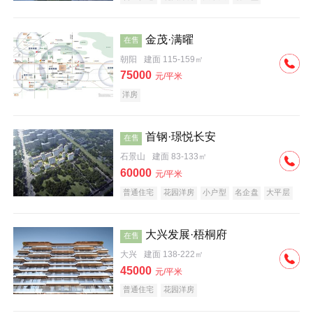
科技住宅
中式地产
河景地产
金茂·满曜
在售
朝阳
建面 115-159㎡
75000
元/平米
洋房
首钢·璟悦长安
在售
石景山
建面 83-133㎡
60000
元/平米
普通住宅
花园洋房
小户型
名企盘
大平层
大兴发展·梧桐府
在售
大兴
建面 138-222㎡
45000
元/平米
普通住宅
花园洋房