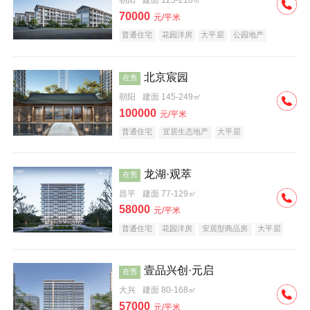
朝阳
建面 125-210㎡
70000
元/平米
普通住宅
花园洋房
大平层
公园地产
名企盘
宜居生态地产
北京宸园
在售
朝阳
建面 145-249㎡
100000
元/平米
普通住宅
宜居生态地产
大平层
龙湖·观萃
在售
昌平
建面 77-129㎡
58000
元/平米
普通住宅
花园洋房
安居型商品房
大平层
公园地产
名企盘
壹品兴创·元启
在售
大兴
建面 80-168㎡
57000
元/平米