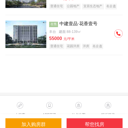
普通住宅
公园地产
宜居生态地产
名企盘
中建壹品·花香壹号
在售
丰台
建面 88-139㎡
55000
元/平米
普通住宅
花园洋房
洋房
名企盘
小程序
APP下载
站点地图
投诉建议
加入购房群
帮您找房
Copyright ©2023 Sohu.com Inc.