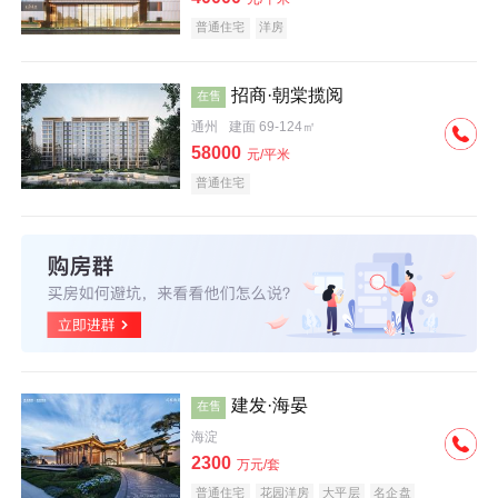
普通住宅
洋房
招商·朝棠揽阅
在售
通州
建面 69-124㎡
58000
元/平米
普通住宅
建发·海晏
在售
海淀
2300
万元/套
普通住宅
花园洋房
大平层
名企盘