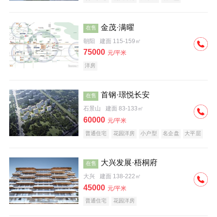
科技住宅
中式地产
河景地产
金茂·满曜
在售
朝阳
建面 115-159㎡
75000
元/平米
洋房
首钢·璟悦长安
在售
石景山
建面 83-133㎡
60000
元/平米
普通住宅
花园洋房
小户型
名企盘
大平层
大兴发展·梧桐府
在售
大兴
建面 138-222㎡
45000
元/平米
普通住宅
花园洋房