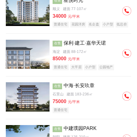
星悦时光
在售
顺义
建面 77-107㎡
34000
元/平米
普通住宅
花园洋房
名企盘
小户型
低总价
保利·建工·嘉华天珺
在售
海淀
建面 88-172㎡
85000
元/平米
普通住宅
大平层
小户型
公园地产
科技住宅
宜居生态地产
名企盘
中海·长安玖章
在售
石景山
建面 183-236㎡
75000
元/平米
普通住宅
中建璞园PARK
在售