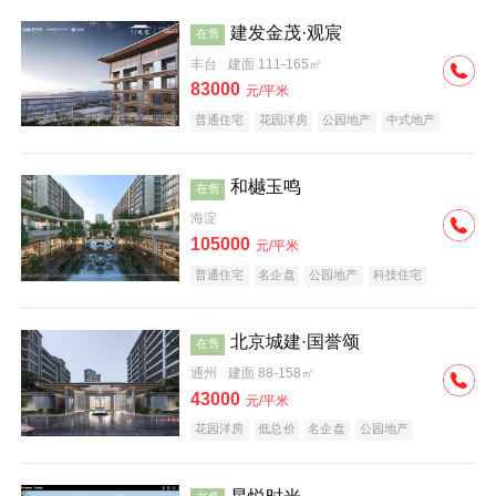
建发金茂·观宸
在售
丰台
建面 111-165㎡
83000
元/平米
普通住宅
花园洋房
公园地产
中式地产
大平层
名企盘
和樾玉鸣
在售
海淀
105000
元/平米
普通住宅
名企盘
公园地产
科技住宅
北京城建·国誉颂
在售
通州
建面 88-158㎡
43000
元/平米
花园洋房
低总价
名企盘
公园地产