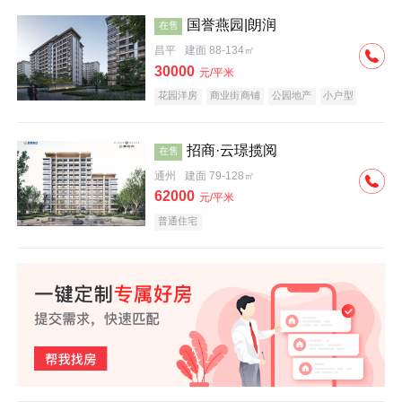
国誉燕园|朗润
在售
昌平
建面 88-134㎡
30000
元/平米
花园洋房
商业街商铺
公园地产
小户型
低总价
名企盘
招商·云璟揽阅
在售
通州
建面 79-128㎡
62000
元/平米
普通住宅