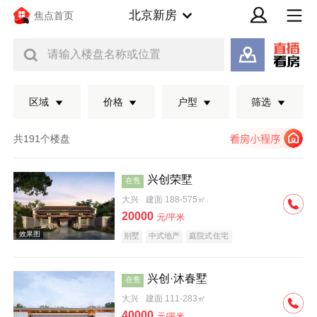
北京新房
焦点首页
请输入楼盘名称或位置
区域
价格
户型
筛选
共191个楼盘
兴创荣墅
在售
大兴
建面 188-575㎡
20000
元/平米
别墅
中式地产
庭院式住宅
兴创·沐春墅
在售
效果图
大兴
建面 111-283㎡
40000
元/平米