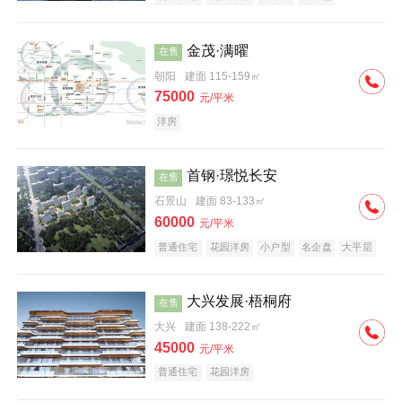
科技住宅
中式地产
河景地产
金茂·满曜
在售
朝阳
建面 115-159㎡
75000
元/平米
洋房
首钢·璟悦长安
在售
石景山
建面 83-133㎡
60000
元/平米
普通住宅
花园洋房
小户型
名企盘
大平层
大兴发展·梧桐府
在售
大兴
建面 138-222㎡
45000
元/平米
普通住宅
花园洋房