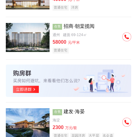
普通住宅
洋房
招商·朝棠揽阅
在售
通州
建面 69-124㎡
58000
元/平米
普通住宅
建发·海晏
在售
海淀
2300
万元/套
普通住宅
花园洋房
大平层
名企盘