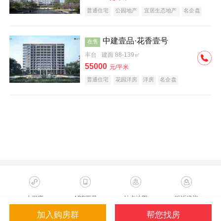
普通住宅
公园地产
宜居生态地产
名企盘
中建壹品·花香壹号
在售
丰台
建面 88-139㎡
55000
元/平米
普通住宅
花园洋房
洋房
名企盘
小程序
APP下载
站点地图
投诉建议
加入购房群
帮您找房
Copyright ©2023 Sohu.com Inc.