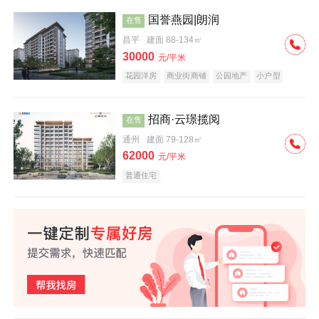
国誉燕园|朗润
在售
昌平
建面 88-134㎡
30000
元/平米
花园洋房
商业街商铺
公园地产
小户型
低总价
名企盘
招商·云璟揽阅
在售
通州
建面 79-128㎡
62000
元/平米
普通住宅