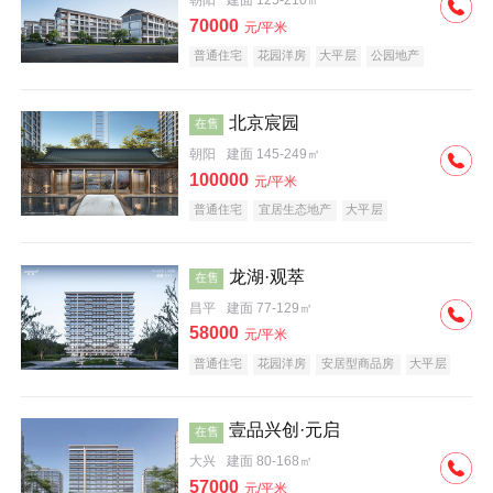
朝阳
建面 125-210㎡
70000
元/平米
普通住宅
花园洋房
大平层
公园地产
名企盘
宜居生态地产
北京宸园
在售
朝阳
建面 145-249㎡
100000
元/平米
普通住宅
宜居生态地产
大平层
龙湖·观萃
在售
昌平
建面 77-129㎡
58000
元/平米
普通住宅
花园洋房
安居型商品房
大平层
公园地产
名企盘
壹品兴创·元启
在售
大兴
建面 80-168㎡
57000
元/平米