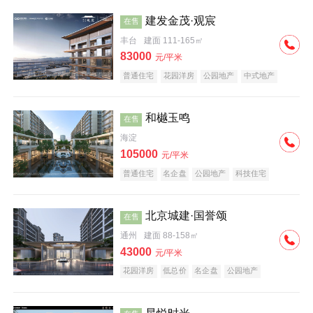
建发金茂·观宸
在售
丰台
建面 111-165㎡
83000
元/平米
普通住宅
花园洋房
公园地产
中式地产
大平层
名企盘
和樾玉鸣
在售
海淀
105000
元/平米
普通住宅
名企盘
公园地产
科技住宅
北京城建·国誉颂
在售
通州
建面 88-158㎡
43000
元/平米
花园洋房
低总价
名企盘
公园地产