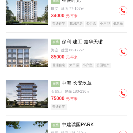
星悦时光
在售
顺义
建面 77-107㎡
34000
元/平米
普通住宅
花园洋房
名企盘
小户型
低总价
保利·建工·嘉华天珺
在售
海淀
建面 88-172㎡
85000
元/平米
普通住宅
大平层
小户型
公园地产
科技住宅
宜居生态地产
名企盘
中海·长安玖章
在售
石景山
建面 183-236㎡
75000
元/平米
普通住宅
中建璞园PARK
在售