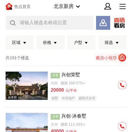
北京新房
焦点首页
请输入楼盘名称或位置
区域
价格
户型
筛选
共191个楼盘
兴创荣墅
在售
大兴
建面 188-575㎡
20000
元/平米
别墅
中式地产
庭院式住宅
兴创·沐春墅
在售
效果图
大兴
建面 111-283㎡
40000
元/平米