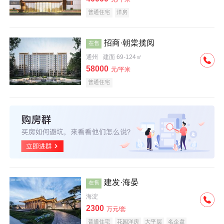
普通住宅
洋房
招商·朝棠揽阅
在售
通州
建面 69-124㎡
58000
元/平米
普通住宅
建发·海晏
在售
海淀
2300
万元/套
普通住宅
花园洋房
大平层
名企盘