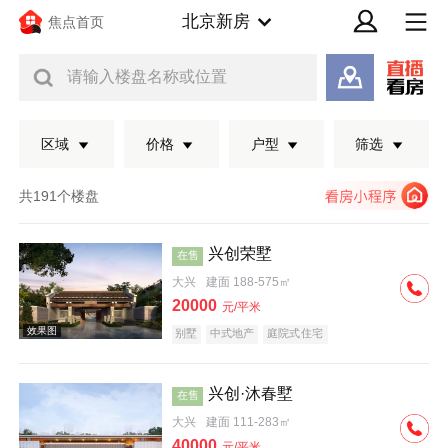
北京新房
焦点首页
请输入楼盘名称或位置
区域
价格
户型
筛选
共191个楼盘
兴创荣墅
在售
大兴
建面 188-575㎡
20000
元/平米
别墅
中式地产
庭院式住宅
兴创·沐春墅
在售
效果图
大兴
建面 111-283㎡
40000
元/平米