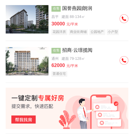
国誉燕园|朗润
在售
昌平
建面 88-134㎡
30000
元/平米
花园洋房
商业街商铺
公园地产
小户型
低总价
名企盘
招商·云璟揽阅
在售
通州
建面 79-128㎡
62000
元/平米
普通住宅