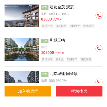
建发金茂·观宸
在售
丰台
建面 111-165㎡
83000
元/平米
普通住宅
花园洋房
公园地产
中式地产
大平层
名企盘
和樾玉鸣
在售
海淀
105000
元/平米
普通住宅
名企盘
公园地产
科技住宅
北京城建·国誉颂
在售
通州
建面 88-158㎡
43000
元/平米
加入购房群
帮您找房
花园洋房
低总价
名企盘
公园地产