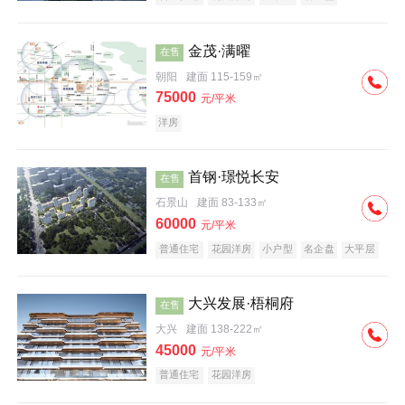
科技住宅
中式地产
河景地产
金茂·满曜
在售
朝阳
建面 115-159㎡
75000
元/平米
洋房
首钢·璟悦长安
在售
石景山
建面 83-133㎡
60000
元/平米
普通住宅
花园洋房
小户型
名企盘
大平层
大兴发展·梧桐府
在售
大兴
建面 138-222㎡
45000
元/平米
普通住宅
花园洋房