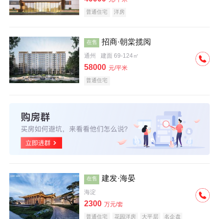
普通住宅
洋房
招商·朝棠揽阅
在售
通州
建面 69-124㎡
58000
元/平米
普通住宅
建发·海晏
在售
海淀
2300
万元/套
普通住宅
花园洋房
大平层
名企盘