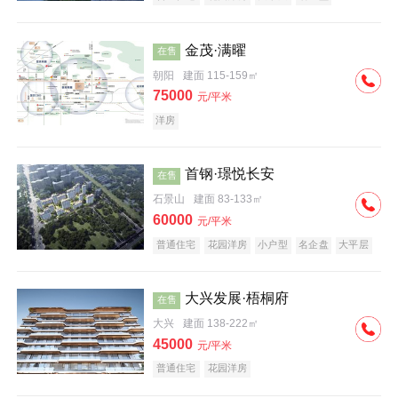
科技住宅
中式地产
河景地产
金茂·满曜
在售
朝阳
建面 115-159㎡
75000
元/平米
洋房
首钢·璟悦长安
在售
石景山
建面 83-133㎡
60000
元/平米
普通住宅
花园洋房
小户型
名企盘
大平层
大兴发展·梧桐府
在售
大兴
建面 138-222㎡
45000
元/平米
普通住宅
花园洋房