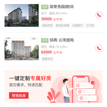
国誉燕园|朗润
在售
昌平
建面 88-134㎡
30000
元/平米
花园洋房
商业街商铺
公园地产
小户型
低总价
名企盘
招商·云璟揽阅
在售
通州
建面 79-128㎡
62000
元/平米
普通住宅