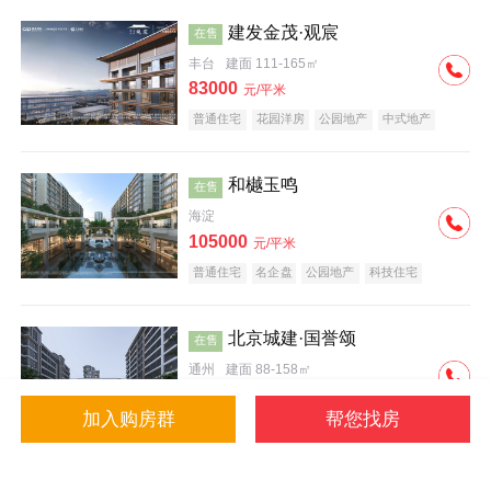
建发金茂·观宸
在售
丰台
建面 111-165㎡
83000
元/平米
普通住宅
花园洋房
公园地产
中式地产
大平层
名企盘
和樾玉鸣
在售
海淀
105000
元/平米
普通住宅
名企盘
公园地产
科技住宅
北京城建·国誉颂
在售
通州
建面 88-158㎡
43000
元/平米
加入购房群
帮您找房
花园洋房
低总价
名企盘
公园地产