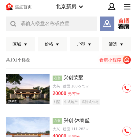
北京新房
焦点首页
请输入楼盘名称或位置
区域
价格
户型
筛选
共191个楼盘
兴创荣墅
在售
大兴
建面 188-575㎡
20000
元/平米
别墅
中式地产
庭院式住宅
兴创·沐春墅
在售
效果图
大兴
建面 111-283㎡
40000
元/平米