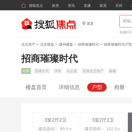

搜狐焦点
新房
资讯
直播
家居
百科

北京
金融街武
北京房产
>
北京楼盘
>
通州楼盘
>
招商璀璨时代
>
招商璀璨时代户型
招商璀璨时代
在售
普通住宅
洋房
名企盘
宜居生态地产
板楼
楼盘首页
详细信息
户型
相册
3室2厅2卫
3室2厅2卫
建筑面积： 89.0㎡
建筑面积： 102.0㎡