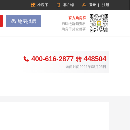


小程序

客户端
登录
|
注册
官方购房群

地图找房
扫码进群领资料
购房干货全都要
400-616-2877
448504

转
访问时间2026年08月05日