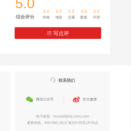
5.0
5.0
5.0
5.0
5.0
5.0
综合评分
价格
地段
交通
配套
环境
写点评


联系我们


微信公众号
官方微博
电子邮箱：focuskf@vip.sohu.com
爱家热线：400-680-2822 每日9:00至18:00点