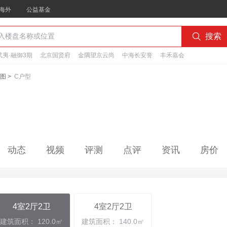
海外
公益基金

搜索
夷·融御3期
北京国贤府
金隅望京云尚
中海长安誉
丰禾嘉会
图
>
C户型
动态
视频
评测
点评
资讯
房价
4室2厅2卫
4室2厅2卫
建筑面积： 120.0㎡
建筑面积： 140.0㎡