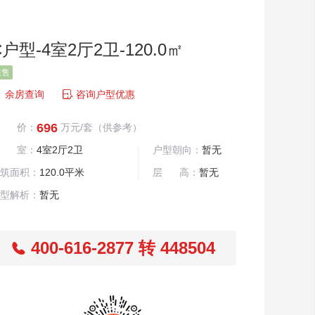
C户型-4室2厅2卫-120.0㎡
在售

余房查询
咨询户型优惠
696
均 价：
万元/套
（供参考）
居 室：
4室2厅2卫
户型朝向：
暂无
筑面积：
120.0平米
层 高：
暂无
型解析：
暂无
400-616-2877 转 448504
