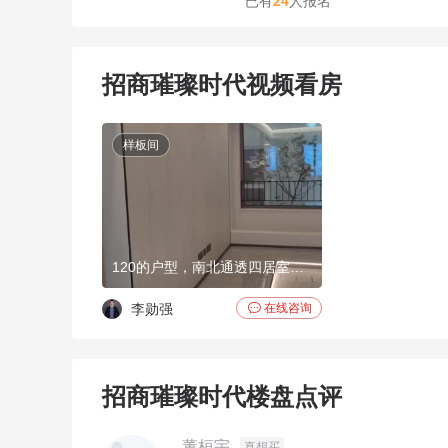
已有
24
人报名
招商璀璨时代视频看房
样板间
120的户型，南北通透四居室户型
李勋强

在线咨询
招商璀璨时代楼盘点评
董桓宇
真想买