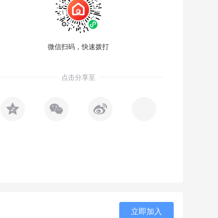
微信扫码，快速拨打
点击分享至



立即加入