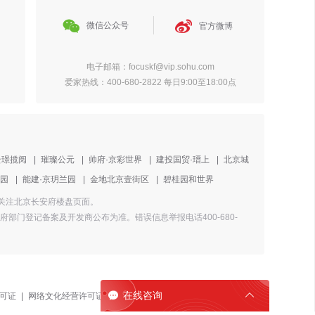


微信公众号
官方微博
电子邮箱：focuskf@vip.sohu.com
爱家热线：400-680-2822 每日9:00至18:00点
云璟揽阅
|
璀璨公元
|
帅府·京彩世界
|
建投国贸·瑨上
|
北京城
园
|
能建·京玥兰园
|
金地北京壹街区
|
碧桂园和世界
请关注北京长安府楼盘页面。
门登记备案及开发商公布为准。错误信息举报电话400-680-

在线咨询

可证
|
网络文化经营许可证
|
焦点平台公约