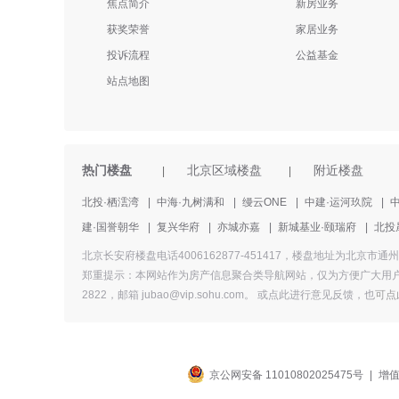
焦点简介
新房业务
获奖荣誉
家居业务
投诉流程
公益基金
站点地图
热门楼盘
北京区域楼盘
附近楼盘
|
|
北投·栖澐湾
|
中海·九树满和
|
缦云ONE
|
中建·运河玖院
|
建·国誉朝华
|
复兴华府
|
亦城亦嘉
|
新城基业·颐瑞府
|
北投
北京长安府楼盘电话4006162877-451417，楼盘地址为
郑重提示：本网站作为房产信息聚合类导航网站，仅为方便广大用户
2822，邮箱 jubao@vip.sohu.com。 或
点此进行意见反馈，
也
可点
京公网安备 11010802025475号
|
增值