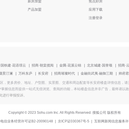
新房加盟
焦点好房
产品加盟
应用下载
注册登录
中国铁建·花语璟云
|
招商·朝棠揽阅
|
金隅·花溪云锦
|
北京城建·国誉颂
|
招商·
晟景汀澜
|
万科东庐
|
长安府
|
招商璀璨时代
|
金融街武夷·融御三期
|
帅府君
北京市通州区，更多房价、地址、户型图、实景图、交通和周边配套等长安府楼盘详情信息，
掌握信息而提供一站式无偿浏览、查阅的功能，本站楼盘信息并非广告，最终请以政府部
此进行举报投诉
。
Copyright
©
2023 Sohu.com Inc. All Rights Reserved. 搜狐公司
版权所有
电信业务经营许可证B2-20090148
|
京ICP证030367号-5
|
互联网新闻信息服务许