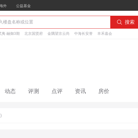
海外
公益基金

搜索
夷·融御3期
北京国贤府
金隅望京云尚
中海长安誉
丰禾嘉会
动态
评测
点评
资讯
房价
)