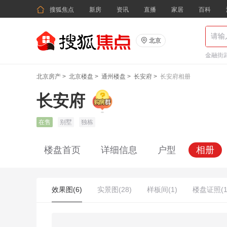

搜狐焦点
新房
资讯
直播
家居
百科

北京
金融街武
北京房产
>
北京楼盘
>
通州楼盘
>
长安府
>
长安府相册
长安府
在售
别墅
独栋
楼盘首页
详细信息
户型
相册
效果图(6)
实景图(28)
样板间(1)
楼盘证照(1