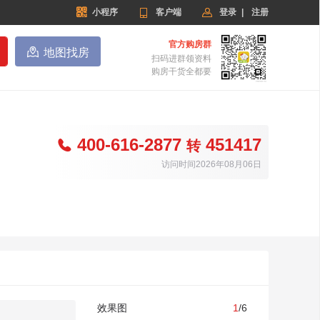


小程序

客户端
登录
|
注册
官方购房群

地图找房
扫码进群领资料
购房干货全都要
400-616-2877
451417

转
访问时间2026年08月06日
效果图
1
/6