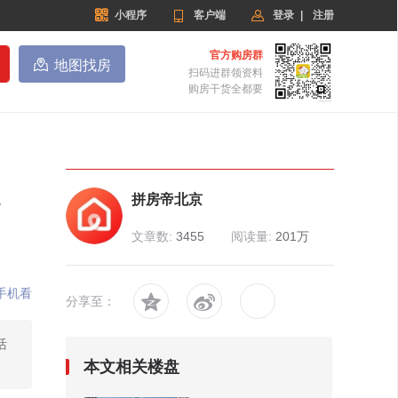


小程序

客户端
登录
|
注册
官方购房群

地图找房
扫码进群领资料
购房干货全都要
区
拼房帝北京
文章数:
3455
阅读量:
201万
手机看


分享至：
活
本文相关楼盘