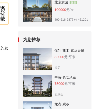
北京宸园
在售
100000
元/㎡
400-616-2877 转 451201
为您推荐
区的发
保利·建工·嘉华天珺
85000
元/平米
海淀
中海·长安玖章
75000
元/平米
石景山
龙湖·观萃