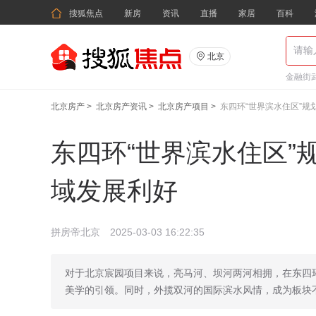

搜狐焦点
新房
资讯
直播
家居
百科

北京
金融街武
北京房产
>
北京房产资讯
>
北京房产项目
>
东四环“世界滨水住区”规
东四环“世界滨水住区”
域发展利好
拼房帝北京
2025-03-03 16:22:35
对于北京宸园项目来说，亮马河、坝河两河相拥，在东四
美学的引领。同时，外揽双河的国际滨水风情，成为板块