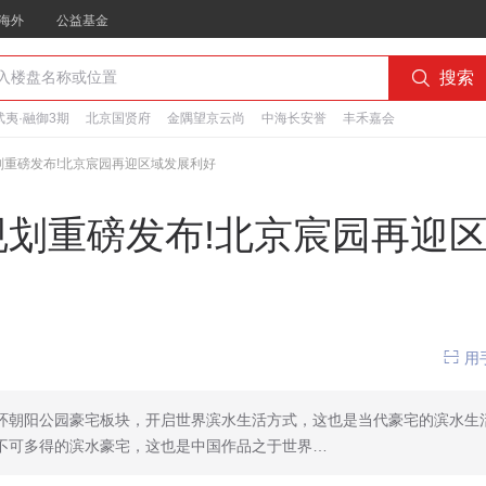
海外
公益基金

搜索
夷·融御3期
北京国贤府
金隅望京云尚
中海长安誉
丰禾嘉会
划重磅发布!北京宸园再迎区域发展利好
规划重磅发布!北京宸园再迎

用
环朝阳公园豪宅板块，开启世界滨水生活方式，这也是当代豪宅的滨水生
不可多得的滨水豪宅，这也是中国作品之于世界…