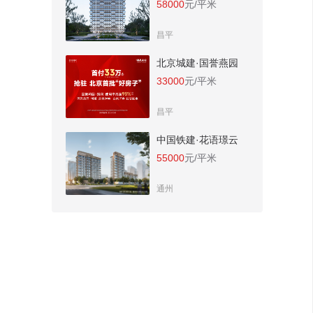
58000
元/平米
昌平
北京城建·国誉燕园
33000
元/平米
昌平
中国铁建·花语璟云
55000
元/平米
通州