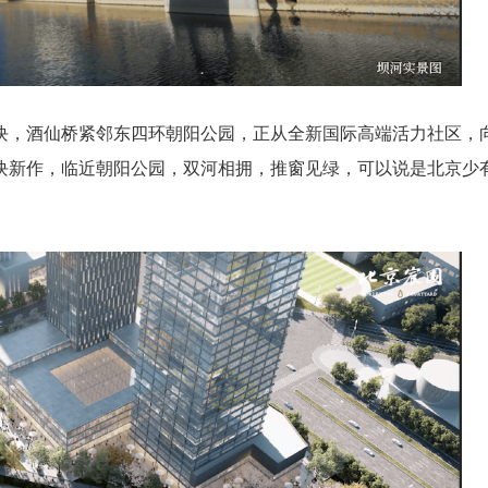
块，酒仙桥紧邻东四环朝阳公园，正从全新国际高端活力社区，
块新作，临近朝阳公园，双河相拥，推窗见绿，可以说是北京少