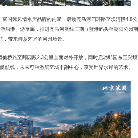
富国际风情水岸品牌的内涵，启动亮马河四环路至坝河段4.8公
置游船港、游享廊，推进亮马河航线三期（蓝港码头至朝阳公园南
航，带来诗意艺术的河园场景。
仙桥路至郎园段2.3公里全面对外开放，同时启动郎园东至兴坝
河游艇航线，未来可乘游艇至城市副中心，享受世界水岸的艺术。