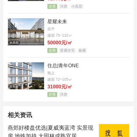
在售
洋房
小高层
星耀未来
昌平
建面 75~132㎡
50000元/㎡
效果图
在售
普通住宅
板楼
住总|青年ONE
顺义
建面 72~105㎡
31000元/㎡
效果图
在售
洋房
相关资讯
燕郊好楼盘优选|夏威夷蓝湾 实景现
房 地铁加持 大园林成熟宜居