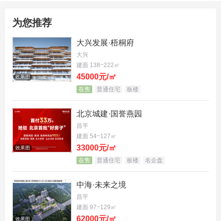
为您推荐
大兴发展·梧桐府
大兴
建面 138~222㎡
45000元/㎡
效果图
在售
普通住宅
板楼
北京城建·国誉燕园
昌平
建面 54~127㎡
33000元/㎡
效果图
在售
普通住宅
板楼
名企盘
中海·未来之境
昌平
建面 97~129㎡
62000元/㎡
效果图