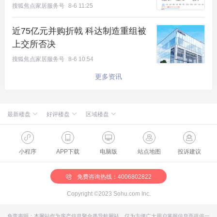
搜狐焦点家居服务号
8-6 11:25
近75亿元并购折戟 科达制造重组被
上交所否决
搜狐焦点家居服务号
8-6 10:54
更多资讯
最新楼盘
好评楼盘
区域楼盘
绿城·朗月和风
北京楼盘
桃源新都孔雀城
新航城世界映
海淀楼盘
华银天鹅湖
怀柔国贤府
石景山楼盘
温泉新都孔雀城
缦合北京
昌平楼盘
中海北京世家
懋源·騴橒臺
丰台楼盘
燕都古城·和园
北京城建·文华知筑
大兴楼盘
空港新都孔雀城 国门壹号
小程序
APP下载
电脑版
站点地图
投诉建议
北京城建·和知筑|铂瑞
房山楼盘
中冶兴隆新城·红石郡
北京建工·嘉棠雅序
朝阳楼盘
路劲阳光城
国樾天颂
通州楼盘
富力和园
兴创·万象茗筑
顺义楼盘
路劲阳光城商业
门头沟楼盘
八达岭孔雀城·盛景新都
怀柔楼盘
京第银座
免费咨询热线：4006802822
Copyright ©2023 Sohu.com Inc.
免责声明：本网站作为房产信息聚合类导航网站，仅为方便广大用户掌握信息而提供一