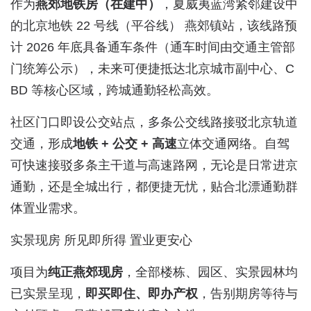
作为
燕郊地铁房（在建中）
，夏威夷蓝湾紧邻建设中
的北京地铁 22 号线（平谷线） 燕郊镇站，该线路预
计 2026 年底具备通车条件（通车时间由交通主管部
门统筹公示），未来可便捷抵达北京城市副中心、C
BD 等核心区域，跨城通勤轻松高效。
社区门口即设公交站点，多条公交线路接驳北京轨道
交通，形成
地铁 + 公交 + 高速
立体交通网络。自驾
可快速接驳多条主干道与高速路网，无论是日常进京
通勤，还是全城出行，都便捷无忧，贴合北漂通勤群
体置业需求。
实景现房 所见即所得 置业更安心
项目为
纯正燕郊现房
，全部楼栋、园区、实景园林均
已实景呈现，
即买即住、即办产权
，告别期房等待与