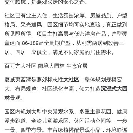
交付顾虑，是燕郊买房的安心之选。
社区已有业主入住，生活氛围浓厚。房屋品质、户型
格局、采光通风、园区细节均可实地查验，真正做到
所见即所得。项目主打高层与低密洋房产品，户型覆
盖建面 86-189㎡全周期户型，从刚需两居到改善三
居、四居一应俱全，满足不同家庭的居住需求。
百万方大社区 阔境大园林 生态宜居
夏威夷蓝湾是燕郊标志性
大社区
，整体规划规模宏
大、布局规整。社区绿化率高，倾力打造
沉浸式大园
林
景观。
园区内规划大型中央景观水系、多重主题花园、健康
漫步跑道、全龄儿童游乐区、休闲活动空间等，一步
一景、四季有景。丰富绿植搭配景观小品，环境静谧