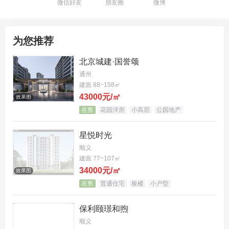
微信好友
朋友圈
微博
为您推荐
北京城建·国誉颂
通州
建面 88~158㎡
43000元/㎡
效果图
在售
花园洋房
小高层
公园地产
星悦时光
顺义
建面 77~107㎡
34000元/㎡
效果图
在售
普通住宅
板楼
小户型
保利颐璟和煦
顺义