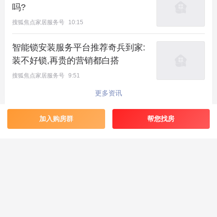
吗?
搜狐焦点家居服务号
10:15
智能锁安装服务平台推荐奇兵到家:
装不好锁,再贵的营销都白搭
搜狐焦点家居服务号
9:51
更多资讯
加入购房群
帮您找房
最新楼盘
好评楼盘
区域楼盘
绿城·朗月和风
北京楼盘
桃源新都孔雀城
新航城世界映
海淀楼盘
华银天鹅湖
怀柔国贤府
石景山楼盘
温泉新都孔雀城
缦合北京
昌平楼盘
中海北京世家
懋源·騴橒臺
丰台楼盘
燕都古城·和园
北京城建·文华知筑
大兴楼盘
空港新都孔雀城 国门壹号
小程序
APP下载
电脑版
站点地图
投诉建议
北京城建·和知筑|铂瑞
房山楼盘
中冶兴隆新城·红石郡
北京建工·嘉棠雅序
朝阳楼盘
路劲阳光城
国樾天颂
通州楼盘
富力和园
兴创·万象茗筑
顺义楼盘
路劲阳光城商业
门头沟楼盘
八达岭孔雀城·盛景新都
怀柔楼盘
京第银座
免费咨询热线：4006802822
Copyright ©2023 Sohu.com Inc.