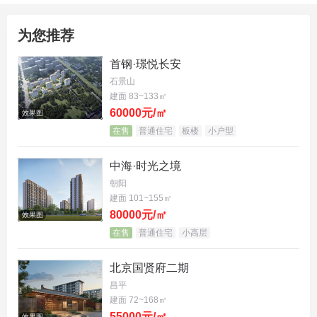
为您推荐
首钢·璟悦长安
石景山
建面 83~133㎡
60000元/㎡
效果图
在售
普通住宅
板楼
小户型
中海·时光之境
朝阳
建面 101~155㎡
80000元/㎡
效果图
在售
普通住宅
小高层
北京国贤府二期
昌平
建面 72~168㎡
55000元/㎡
效果图