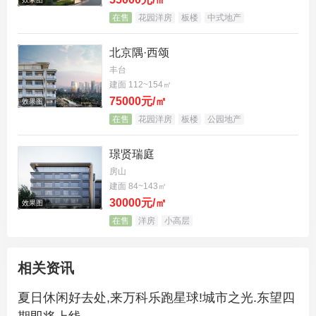
在售
花园洋房
板楼
中式地产
北京隅·西颂
丰台
建面 112~154㎡
75000元/㎡
效果图
在售
花园洋房
板楼
公园地产
璟贤瑞庭
房山
建面 84~143㎡
30000元/㎡
效果图
在售
洋房
小高层
相关资讯
夏日休闲好去处,来万科乐跑星球!城市之光.东望四