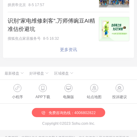
拼房帝北京
8-5 17:57
识别“家电维修刺客”,万师傅豌豆AI精
准估价避坑
搜狐焦点家居服务号
8-5 16:32
更多资讯
最新楼盘
好评楼盘
区域楼盘
绿城·朗月和风
北京楼盘
桃源新都孔雀城
新航城世界映
海淀楼盘
华银天鹅湖
怀柔国贤府
石景山楼盘
温泉新都孔雀城
缦合北京
昌平楼盘
中海北京世家
懋源·騴橒臺
丰台楼盘
燕都古城·和园
北京城建·文华知筑
大兴楼盘
空港新都孔雀城 国门壹号
小程序
APP下载
电脑版
站点地图
投诉建议
北京城建·和知筑|铂瑞
房山楼盘
中冶兴隆新城·红石郡
北京建工·嘉棠雅序
朝阳楼盘
路劲阳光城
国樾天颂
通州楼盘
富力和园
兴创·万象茗筑
顺义楼盘
路劲阳光城商业
门头沟楼盘
八达岭孔雀城·盛景新都
怀柔楼盘
京第银座
免费咨询热线：4006802822
Copyright ©2023 Sohu.com Inc.