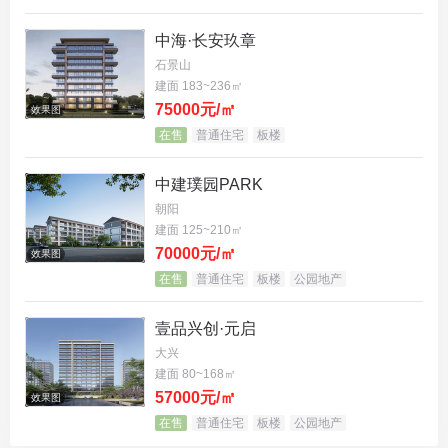
中海·长安玖章
石景山
建面 183~236㎡
75000元/㎡
效果图
在售
普通住宅
板楼
中建璞园PARK
朝阳
建面 125~210㎡
70000元/㎡
效果图
在售
普通住宅
板楼
公园地产
壹品兴创·元启
大兴
建面 80~168㎡
57000元/㎡
效果图
在售
普通住宅
板楼
公园地产