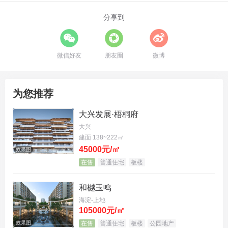
分享到
微信好友
朋友圈
微博
为您推荐
大兴发展·梧桐府
大兴
建面 138~222㎡
45000元/㎡
效果图
在售
普通住宅
板楼
和樾玉鸣
海淀-上地
105000元/㎡
效果图
在售
普通住宅
板楼
公园地产