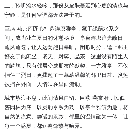
上，聆听流水轻吟，那份从皮肤蔓延到心底的清凉与
宁静，是任何空调都无法给予的。
巨燕·燕京府匠心打造连廊雅亭，藏于绿荫水系之
间，成为业主夏日的休憩秘境。亭台连廊遮光蔽日、
通风通透，让人远离烈日暴晒。闲暇时分，邀上邻里
好友于此闲坐、谈天、对弈、品茶，这里没有陌生人
的尴尬，只有邻居变成朋友的默契。一方雅亭，不仅
挡住了烈日，更撑起了一幕幕温馨的邻里日常。炎热
被挡在外面，人情味在里面流动。
城市热浪不息，此间清风自留。巨燕·燕京府，以低
密园林为底，以灵动水系为韵，以亭台雅筑为趣，将
自然的凉意、静谧的景致、邻里的温情融为一体。让
每一个盛夏，都远离燥热与喧嚣。