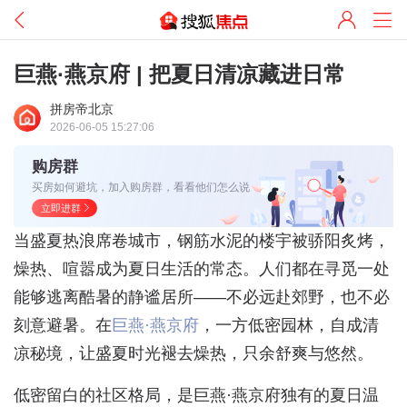
巨燕·燕京府 | 把夏日清凉藏进日常
拼房帝北京
2026-06-05 15:27:06
购房群
买房如何避坑，加入购房群，看看他们怎么说
立即进群
当盛夏热浪席卷城市，钢筋水泥的楼宇被骄阳炙烤，
燥热、喧嚣成为夏日生活的常态。人们都在寻觅一处
能够逃离酷暑的静谧居所——不必远赴郊野，也不必
刻意避暑。在
巨燕·燕京府
，一方低密园林，自成清
凉秘境，让盛夏时光褪去燥热，只余舒爽与悠然。
低密留白的社区格局，是巨燕·燕京府独有的夏日温