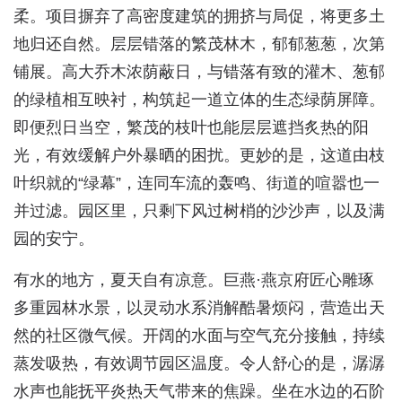
柔。项目摒弃了高密度建筑的拥挤与局促，将更多土
地归还自然。层层错落的繁茂林木，郁郁葱葱，次第
铺展。高大乔木浓荫蔽日，与错落有致的灌木、葱郁
的绿植相互映衬，构筑起一道立体的生态绿荫屏障。
即便烈日当空，繁茂的枝叶也能层层遮挡炙热的阳
光，有效缓解户外暴晒的困扰。更妙的是，这道由枝
叶织就的“绿幕”，连同车流的轰鸣、街道的喧嚣也一
并过滤。园区里，只剩下风过树梢的沙沙声，以及满
园的安宁。
有水的地方，夏天自有凉意。巨燕·燕京府匠心雕琢
多重园林水景，以灵动水系消解酷暑烦闷，营造出天
然的社区微气候。开阔的水面与空气充分接触，持续
蒸发吸热，有效调节园区温度。令人舒心的是，潺潺
水声也能抚平炎热天气带来的焦躁。坐在水边的石阶