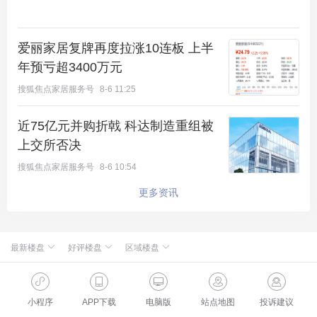
爱丽家居复牌再度拉涨10连板 上半
年预亏超3400万元
搜狐焦点家居服务号
8-6 11:25
近75亿元并购折戟 科达制造重组被
上交所否决
搜狐焦点家居服务号
8-6 10:54
更多资讯
最新楼盘
好评楼盘
区域楼盘
绿城·朗月和风
北京楼盘
桃源新都孔雀城
新航城世界映
海淀楼盘
华银天鹅湖
怀柔国贤府
石景山楼盘
温泉新都孔雀城
缦合北京
昌平楼盘
中海北京世家
懋源·騴橒臺
丰台楼盘
燕都古城·和园
北京城建·文华知筑
大兴楼盘
空港新都孔雀城 国门壹号
小程序
APP下载
电脑版
站点地图
投诉建议
北京城建·和知筑|铂瑞
房山楼盘
中冶兴隆新城·红石郡
北京建工·嘉棠雅序
朝阳楼盘
路劲阳光城
国樾天颂
通州楼盘
富力和园