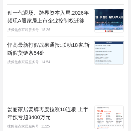
创一代退场、跨界资本入局:2026年
频现A股家居上市企业控制权迁徙
总结：项目较大的优势就是价格，昌平较新拿地起步
搜狐焦点家居服务号
18:26
价都在6万+，项目位置上也是昌平的洼地区域，随着
悍高最新打假战果通报:联动18省,斩
海淀北部发展的带动，相信周边各方面配套会更加完
断假货链条54处
善。
搜狐焦点家居服务号
14:54
爱丽家居复牌再度拉涨10连板 上半
年预亏超3400万元
搜狐焦点家居服务号
11:25