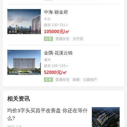
中海·丽金府
丰台
建面 130~231㎡
105000元/㎡
效果图
在售
普通住宅
大平层
金隅·花溪云锦
通州
建面 108~153㎡
52000元/㎡
效果图
在售
普通住宅
板楼
公园地产
相关资讯
项目周边，阳坊较大的优势就是生态环境，周围众多
均价3字头买昌平改善盘 你还在等什
么?
景区环绕，像白虎涧森林公园、凤凰岭自然风景区、