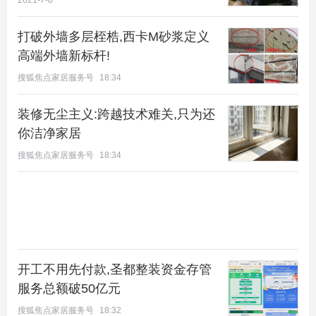
阳台山森林公园、妙峰山森林公园、翠湖城市湿地公
2021-7-8
园、百望山森林公园、滨河森林公园、蟒山国家森林
打破外墙多层桎梏,西卡M砂浆定义
公园等风景区，都可以选择周末去休闲娱乐。3公里
高端外墙新标杆!
内的学校资源有阳坊镇中心幼儿园、一街之隔的阳坊
搜狐焦点家居服务号
18:34
中心小学和阳坊中学，1.1公里的北京昌平区二一学
校，周边医院有北京市昌平区中医医院，北京积水潭
装修无尘主义:跨越技术难关,只为还
医院回龙观分院等三级甲等综合性医院。
你洁净家居
搜狐焦点家居服务号
18:34
开工不用先付款,圣都整装资金存管
服务总额破50亿元
搜狐焦点家居服务号
18:32