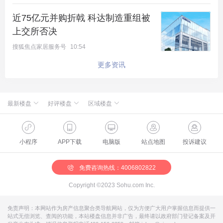
近75亿元并购折戟 科达制造重组被
上交所否决
搜狐焦点家居服务号
10:54
更多资讯
最新楼盘
好评楼盘
区域楼盘
绿城·朗月和风
北京楼盘
桃源新都孔雀城
新航城世界映
海淀楼盘
华银天鹅湖
怀柔国贤府
石景山楼盘
温泉新都孔雀城
缦合北京
昌平楼盘
中海北京世家
懋源·騴橒臺
丰台楼盘
燕都古城·和园
北京城建·文华知筑
大兴楼盘
空港新都孔雀城 国门壹号
小程序
APP下载
电脑版
站点地图
投诉建议
北京城建·和知筑|铂瑞
房山楼盘
中冶兴隆新城·红石郡
北京建工·嘉棠雅序
朝阳楼盘
路劲阳光城
国樾天颂
通州楼盘
富力和园
兴创·万象茗筑
顺义楼盘
路劲阳光城商业
门头沟楼盘
八达岭孔雀城·盛景新都
怀柔楼盘
京第银座
免费咨询热线：4006802822
Copyright ©2023 Sohu.com Inc.
免责声明：本网站作为房产信息聚合类导航网站，仅为方便广大用户掌握信息而提供一
站式无偿浏览、查阅的功能，本站楼盘信息并非广告，最终请以政府部门登记备案及开