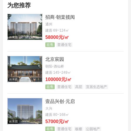
为您推荐
再说产品，项目为11-13层洋房类改善产品，在售户
型为130、140、150平三居、200平四居，均价3.8
招商·朝棠揽阅
万/平，总价490万起，非常符合现在的多口家庭，户
通州
建面 69~124㎡
型全部南北通透，居住舒适度非常高。
58000元/㎡
效果图
在售
普通住宅
北京宸园
朝阳-酒仙桥
建面 145~249㎡
100000元/㎡
效果图
在售
普通住宅
高层
宜居生态地产
壹品兴创·元启
大兴
建面 80~168㎡
57000元/㎡
效果图
在售
普通住宅
板楼
公园地产