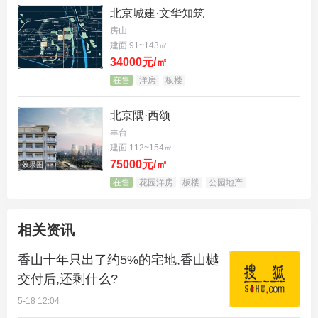
雪，四时皆景，步步生境。
北京城建·文华知筑
房山
建面 91~143㎡
34000元/㎡
在售
洋房
板楼
北京隅·西颂
丰台
建面 112~154㎡
75000元/㎡
效果图
在售
花园洋房
板楼
公园地产
实景图
相关资讯
更以龙鳞水景、宅间水系营造“山为靠、水为财”的东
香山十年只出了约5%的宅地,香山樾
交付后,还剩什么?
方意境，有水成韵，无水亦成诗，藏风聚气，福泽绵
5-18 12:04
长。在香山樾，山不再是窗外的客体，而是居住的本