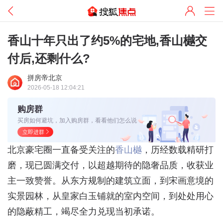
香山十年只出了约5%的宅地,香山樾交
付后,还剩什么?
拼房帝北京
2026-05-18 12:04:21
购房群
买房如何避坑，加入购房群，看看他们怎么说
立即进群
北京豪宅圈一直备受关注的
香山樾
，历经数载精研打
磨，现已圆满交付，以超越期待的隐奢品质，收获业
主一致赞誉。从东方规制的建筑立面，到宋画意境的
实景园林，从皇家白玉铺就的室内空间，到处处用心
的隐蔽精工，竭尽全力兑现当初承诺。