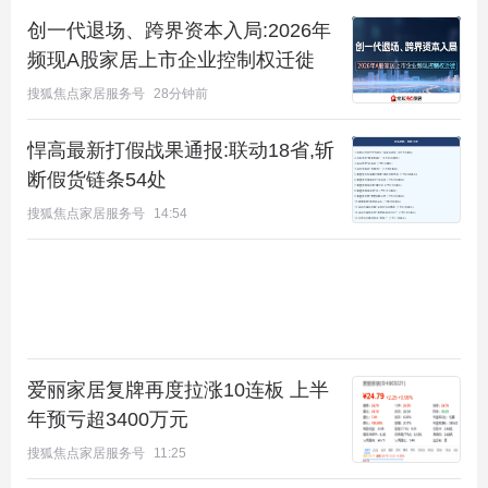
体。人住进建筑，建筑住进山。
创一代退场、跨界资本入局:2026年
频现A股家居上市企业控制权迁徙
建筑恪守宋式极简与礼制，以九脊屋顶承续《营造法
式》规制，线条沉稳舒展，檐角轻盈有度，兼具威仪
搜狐焦点家居服务号
28分钟前
与雅致，隐现东方建筑的高阶秩序感。立面定制天青
悍高最新打假战果通报:联动18省,斩
色仿汝窑陶板，非遗团队历时十月淬炼，还原“雨过
断假货链条54处
天青云破处”的传世釉色，触感温润如玉、色泽历久
搜狐焦点家居服务号
14:54
弥新，与金属、石材相融共生，勾勒出“似玉非玉而
胜玉”的高级质感。
爱丽家居复牌再度拉涨10连板 上半
年预亏超3400万元
搜狐焦点家居服务号
11:25