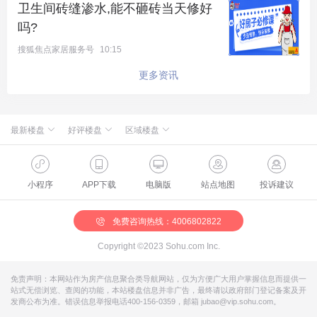
卫生间砖缝渗水,能不砸砖当天修好
占地面积约2500㎡古树下沉庭院，以围合式下沉布
吗?
局，藏纳约三百年苍劲古木，形成闹中取静、私密内
搜狐焦点家居服务号
10:15
敛的林下精神场域，让庭院自成一方静谧天地；古树
更多资讯
为核、岁月为脉，让景观不再是简单绿植，而是可传
承、可共鸣、可滋养的文化图腾。
最新楼盘
好评楼盘
区域楼盘
绿城·朗月和风
北京楼盘
桃源新都孔雀城
新航城世界映
海淀楼盘
华银天鹅湖
怀柔国贤府
石景山楼盘
温泉新都孔雀城
缦合北京
昌平楼盘
中海北京世家
懋源·騴橒臺
丰台楼盘
燕都古城·和园
北京城建·文华知筑
大兴楼盘
空港新都孔雀城 国门壹号
小程序
APP下载
电脑版
站点地图
投诉建议
北京城建·和知筑|铂瑞
房山楼盘
中冶兴隆新城·红石郡
北京建工·嘉棠雅序
朝阳楼盘
路劲阳光城
国樾天颂
通州楼盘
富力和园
兴创·万象茗筑
顺义楼盘
路劲阳光城商业
门头沟楼盘
八达岭孔雀城·盛景新都
怀柔楼盘
京第银座
免费咨询热线：4006802822
Copyright ©2023 Sohu.com Inc.
免责声明：本网站作为房产信息聚合类导航网站，仅为方便广大用户掌握信息而提供一
站式无偿浏览、查阅的功能，本站楼盘信息并非广告，最终请以政府部门登记备案及开
发商公布为准。错误信息举报电话400-156-0359，邮箱 jubao@vip.sohu.com。