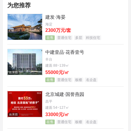
为您推荐
建发·海晏
海淀
2300万元/套
在售
普通住宅
多层
科技住宅
实景图
中建壹品·花香壹号
丰台
建面 88~139㎡
铺展约300米景观中轴，打造三山五园又一园，立体
55000元/㎡
效果图
园林带来双倍游园体验，实现“山是一座院，院是一
在售
普通住宅
板楼
名企盘
座山”的浑然天成。同时以中国造园框景手法，高定2
北京城建·国誉燕园
7个视觉花园，严控窗前进深、植物疏密、小品肌
昌平
理，让每一扇窗都成为独属于业主的山水画屏。甄选
建面 54~127㎡
元宝枫、红枫、黄栌、海棠等数十种珍株，与香山四
33000元/㎡
效果图
在售
普通住宅
板楼
名企盘
季同频，春赏桃樱、夏沐浓荫、秋观丹枫、冬览素