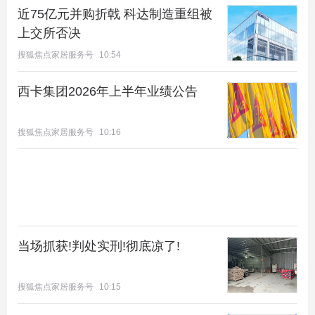
近75亿元并购折戟 科达制造重组被
上交所否决
搜狐焦点家居服务号
10:54
西卡集团2026年上半年业绩公告
实景图
搜狐焦点家居服务号
10:16
不事繁复雕饰，以极简线条、克制比例、温润肌理，
演绎宋式隐奢的当代表达，让千年营造智慧，成为中
国好房子的审美底色。
古树的庇佑：三百年时光沉淀，赋予生活精神归属
当场抓获!判处实刑!彻底凉了!
臻贵的树木可以移植，但三百年的历史不可再生。
香山樾匠心保留三棵逾三百年原生古树，在当代豪宅
搜狐焦点家居服务号
10:15
之中，实属难得稀贵。香山樾循原生古树文脉，匠造