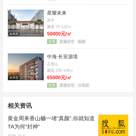
文脉的活化，演绎“不止于瞻仰”
星耀未来
如果说土地是天赋，那么“准现房”呈现则是香山樾给
昌平
予市场的诚意与底气。相较于期房的不确定性，项目
建面 75~132㎡
实景呈现的建筑肌理、园林营造与工艺细节，让业主
50000元/㎡
效果图
直面产品力——从容检验空间尺度、材质工艺与美学
在售
普通住宅
板楼
表达，真正实现“所见即所得”的安心交付。这种敢于
中海·长安源境
提前接受审视的自信，源于对产品品质的绝对掌控。
石景山
建面 108~145㎡
除却天赋与实力，香山樾更以人文为核，构建具有精
65000元/㎡
效果图
神共鸣的居住场域。香山樾以香山书院，从容衔接香
在售
普通住宅
小高层
山百年文脉，将自然、建筑与人文生活融为一体，为
高知阶层营造一处可阅读、可思考、可传承的精神原
相关资讯
乡。它不只提供居所，更塑造一种兼容文化厚度与当
黄金周来香山樾一堵“真颜”,你就知道
代审美的生活方式。
TA为何“封神”