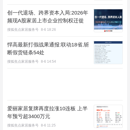
创一代退场、跨界资本入局:2026年
频现A股家居上市企业控制权迁徙
搜狐焦点家居服务号
8-6 18:26
悍高最新打假战果通报:联动18省,斩
断假货链条54处
搜狐焦点家居服务号
8-6 14:54
实景图
故宫古建修缮团队的精心修缮，不仅在工艺的还原度
与精细度上达到了北京难觅的高度，更重要的是，香
山书院选择了一条更具前瞻性和社会价值的道路，通
爱丽家居复牌再度拉涨10连板 上半
过“社区书院”的模式，将其转化为公共文化空间，用
年预亏超3400万元
现代社区的烟火气，赋予古老建筑新的生命，将这些
搜狐焦点家居服务号
8-6 11:25
被珍藏的文物建筑，转化为“可触摸、可参与”的鲜活