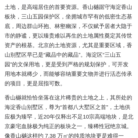
土地，是高端居住的首要资源。香山樾踞守海淀香山
板块，三山五园保护区，坐拥城市罕有的低密生态基
底，周边群山环抱、林壑幽深，不仅赋予居者大隐于
市的静谧，更以臻贵难以再生的土地属性奠定其传世
资产的根基。北京的土地资源，尤其是重要区域，香
山别墅区早已是“藏品中的藏品”。海淀区“三山五
园”的文保用地，更是受到严格的规划保护，可开发
用地本就稀少，而能够容纳重要文物并进行活态传承
的项目，更是屈指可数。
香山樾就恰恰坐落在这片稀贵的土地之上，其所处的
海淀香山别墅区，尊为“首都八大墅区之首”，土地供
应极为臻罕，近20年仅释出不足10宗高端地块，是北
京豪宅血脉极为纯正的板块之一，臻稀性冠绝京城。
像香山樾这样约 7.38 万㎡的纯质地块更是难得一