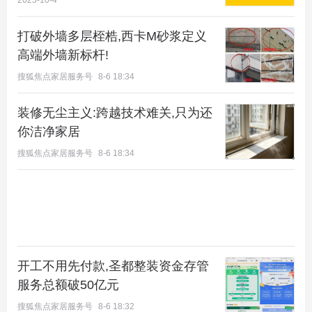
持续登顶并非偶然，而是香山樾以臻贵资源、硬核产
2025-10-4
品与人文价值共同织就的必然。它回应的是一个群体
打破外墙多层桎梏,西卡M砂浆定义
对优质生活的极致追求，也重新定义了高端住宅应有
高端外墙新标杆!
的从容与厚度。
搜狐焦点家居服务号
8-6 18:34
香山书院，这座于光绪十五年（1889年）修缮的“敕
装修无尘主义:跨越技术难关,只为还
封”珍贵文物，是一部穿越时空的建筑博物馆，承载
你洁净家居
着半部香山的史诗。从带有西山采石场原始凿痕的虎
搜狐焦点家居服务号
8-6 18:34
皮石墙心，到敲之有声、断之无孔的清代官窑停泥
砖，再到历经历史风雨，青绿底色中依稀可见百年前
纹样的雅伍墨彩画，每一处细节都诉说着历史的沧桑
与匠人的智慧。
开工不用先付款,圣都整装资金存管
服务总额破50亿元
搜狐焦点家居服务号
8-6 18:32