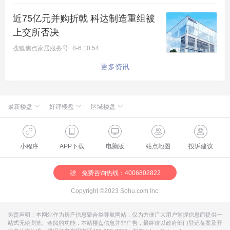
历史。这种对臻贵资源进行文化保育并转化为强大文
近75亿元并购折戟 科达制造重组被
化凝聚力的实践，是一种深度的传承，远非简单的复
上交所否决
刻或模仿所能比拟，在北京堪称数一数二，其历史臻
搜狐焦点家居服务号
8-6 10:54
贵性，本身就奠定了其无可比拟的价值基础。
更多资讯
03
最新楼盘
好评楼盘
区域楼盘
隐奢的意境，安缦之外的生活哲学
绿城·朗月和风
北京楼盘
桃源新都孔雀城
新航城世界映
海淀楼盘
华银天鹅湖
怀柔国贤府
石景山楼盘
温泉新都孔雀城
要谈论以香山书院为重要表征的隐奢生活方式，我们
缦合北京
昌平楼盘
中海北京世家
懋源·騴橒臺
丰台楼盘
燕都古城·和园
北京城建·文华知筑
大兴楼盘
空港新都孔雀城 国门壹号
小程序
APP下载
电脑版
站点地图
投诉建议
不得不将其与国际知名的“安缦”酒店进行对比。安缦
北京城建·和知筑|铂瑞
房山楼盘
中冶兴隆新城·红石郡
北京建工·嘉棠雅序
朝阳楼盘
路劲阳光城
国樾天颂
通州楼盘
富力和园
兴创·万象茗筑
顺义楼盘
路劲阳光城商业
门头沟楼盘
八达岭孔雀城·盛景新都
怀柔楼盘
京第银座
酒店以其回归自然的东方美学、极简主义的设计风格
免费咨询热线：4006802822
以及隐奢的私密性而闻名，为宾客提供一种超脱世俗
Copyright ©2023 Sohu.com Inc.
的宁静与奢华。
免责声明：本网站作为房产信息聚合类导航网站，仅为方便广大用户掌握信息而提供一
站式无偿浏览、查阅的功能，本站楼盘信息并非广告，最终请以政府部门登记备案及开