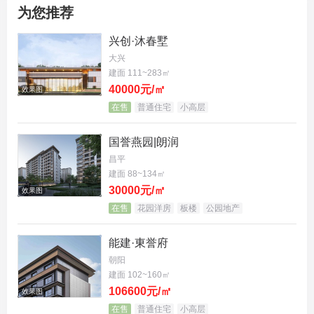
为您推荐
香山樾直线距离香山仅约 2000 米，恰到好处地拿捏
兴创·沐春墅
了 “离尘不离城” 的精妙平衡。既能享受西山国家森林
大兴
公园万亩绿肺带来的清新空气和宁静氛围，又能无缝
建面 111~283㎡
衔接中关村、上地等科创产业聚集地，以及金融街与
40000元/㎡
效果图
海淀繁华配套。教育资源方面，中关村三小双新分校
在售
普通住宅
小高层
已启动招生，与香山樾仅一路之隔。
国誉燕园|朗润
昌平
（信息来源:北京市海淀区融媒体中心“北京海淀公众
建面 88~134㎡
号”）项目规划配套的学校(如有)具体的学校名称、招
30000元/㎡
效果图
生人数、招生时间、招生地段以及招生条件等,均以
在售
花园洋房
板楼
公园地产
当地教育部门的相关通告规定为准,开发商不作任何
能建·東誉府
承诺。
朝阳
建面 102~160㎡
02
106600元/㎡
效果图
在售
普通住宅
小高层