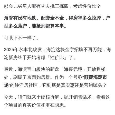
那会儿买房人哪有功夫挑三拣四，考虑性价比？
甭管有没有地铁、配套全不全，得房率多么拉胯，户
型多么落户，能抢到都算本事。
可眼下不一样了。
2025年永丰北破发，海淀这块金字招牌不再万能，海
淀新房终于开始考虑「性价比」了。
最近，海淀宝山板块的新盘「海宸元境」开放售楼
处，刷爆了京西购房群。作为一个号称“
颠覆海淀市
场
”的纯洋房社区，它到底是真实惠还是营销噱头？
今天，咱们就来个硬核拆解，抛开销售话术，看看这
个项目的真实价值和潜在隐患。