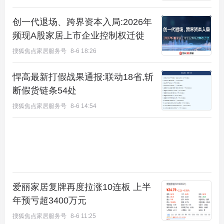
创一代退场、跨界资本入局:2026年
频现A股家居上市企业控制权迁徙
搜狐焦点家居服务号
8-6 18:26
悍高最新打假战果通报:联动18省,斩
107㎡三居——三面宽设计，南向面宽超10米，5.3米
断假货链条54处
超大客厅在同等面积段中罕见。
搜狐焦点家居服务号
8-6 14:54
123㎡四居——经典“四叶草”格局，三面宽南北通
透，得房率约88%。
181㎡四居——仅30套的楼王户型，南向面宽超15
米，270°转角客厅，中西厨设计。
爱丽家居复牌再度拉涨10连板 上半
户型图大家感兴趣，可以后台回复【宝山】获取
年预亏超3400万元
搜狐焦点家居服务号
8-6 11:25