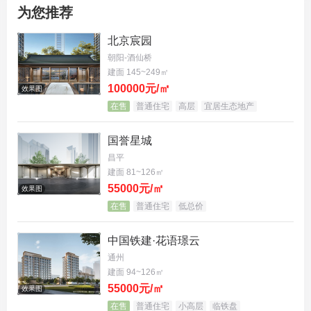
——
它在北京五环内
。
为您推荐
对比当前北京新房市场，五环内的项目动辄千万级门
北京宸园
朝阳-酒仙桥
槛，海宸元境放风价约8.8万/㎡（其实我估计应该就
建面 145~249㎡
在8.5左右），最小99㎡户型总价约800万级就能上
100000元/㎡
效果图
车。首付最低120万+。
在售
普通住宅
高层
宜居生态地产
要知道，同在五环，石景山刚开盘的新房，部分房源
国誉星城
最高达到7.84万元/平米（如东区131平米户型）。
昌平
建面 81~126㎡
55000元/㎡
海宸元境以
海淀学籍+五环内+地铁盘
的三重优势，开
效果图
在售
普通住宅
低总价
出来的产品小于100平，怎么能说没有考虑过「性价
比」呢？
中国铁建·花语璟云
通州
此外还有一个更能凸显2025年最新变化的事：
建面 94~126㎡
55000元/㎡
效果图
元境得
房率最高能给到93%左右了
，还是99平这个户
在售
普通住宅
小高层
临铁盘