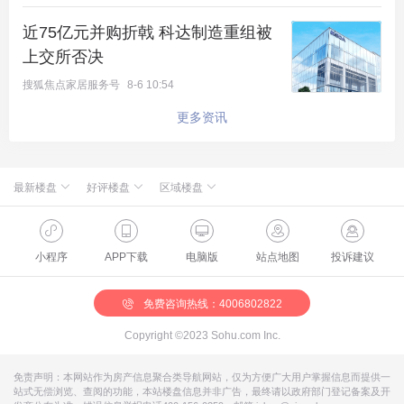
近75亿元并购折戟 科达制造重组被
上交所否决
搜狐焦点家居服务号
8-6 10:54
更多资讯
除了户型，项目的外立面据说也挺硬核——采用石材
最新楼盘
好评楼盘
区域楼盘
+铝板+弧形LOW-E玻璃的组合，这在同总价段项目
新航城世界映
北京楼盘
桃源新都孔雀城
怀柔国贤府
海淀楼盘
华银天鹅湖
缦合北京
石景山楼盘
温泉新都孔雀城
中属于高配。
绿城·朗月和风
昌平楼盘
中海北京世家
懋源·騴橒臺
丰台楼盘
燕都古城·和园
北京城建·文华知筑
大兴楼盘
空港新都孔雀城 国门壹号
小程序
APP下载
电脑版
站点地图
投诉建议
北京城建·和知筑|铂瑞
房山楼盘
中冶兴隆新城·红石郡
北京建工·嘉棠雅序
朝阳楼盘
路劲阳光城
国樾天颂
通州楼盘
富力和园
社区园林以“西山雅集”为灵感，打造一轴五境十景，
兴创·万象茗筑
顺义楼盘
路劲阳光城商业
门头沟楼盘
八达岭孔雀城·盛景新都
怀柔楼盘
京第银座
并规划了约1600㎡地下会所，包含泳池、健身房、书
免费咨询热线：4006802822
吧等功能。
Copyright ©2023 Sohu.com Inc.
肯定有朋友问，旁边的金隅咋样？
免责声明：本网站作为房产信息聚合类导航网站，仅为方便广大用户掌握信息而提供一
站式无偿浏览、查阅的功能，本站楼盘信息并非广告，最终请以政府部门登记备案及开