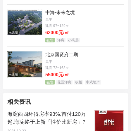
型。
中海·未来之境
海宸元境规划了11栋7-11层洋房，总计414户，容积
昌平
率2.1，是海淀近年来罕见的低密纯洋房社区。
建面 97~129㎡
62000元/㎡
效果图
但项目最核心的卖点，是堪称极致的得房率。
在售
洋房
小高层
众所周知，
海淀新盘基本与阳台无缘（没批）
。而海
北京国贤府二期
宸元境却通过超大飘窗赠送，硬是把得房率做到了8
昌平
建面 72~168㎡
5%-90%，其中99㎡户型更是达到了惊人的93%。
55000元/㎡
效果图
在售
花园洋房
板楼
中式地产
这意味着，99㎡的户型，实际使用面积接近92㎡，几
乎相当于普通项目110㎡的体验。
相关资讯
具体来看各户型特点：
海淀西四环得房率93%,首付120万
99㎡三居——虽然两面宽设计，但做了270°转角窗，
起,海淀终于上新「性价比新房」?
而且看红色框出来的部分，全部做了飘窗，
赠送面积