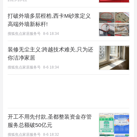
2025-10-22
达10.6㎡，这在海淀算是开了先河了
。海淀这把虽然
打破外墙多层桎梏,西卡M砂浆定义
没跟上北京卷阳台的节奏，但是跟上了得房率的节
高端外墙新标杆!
奏。客厅IMAX级采光，在百平以下户型也算是超配
搜狐焦点家居服务号
8-6 18:34
了。
装修无尘主义:跨越技术难关,只为还
你洁净家居
搜狐焦点家居服务号
8-6 18:34
开工不用先付款,圣都整装资金存管
服务总额破50亿元
搜狐焦点家居服务号
8-6 18:32