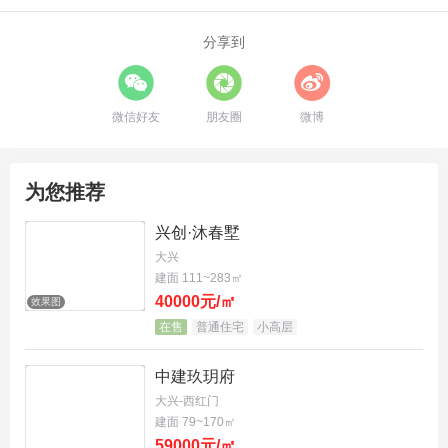
分享到
微信好友
朋友圈
微博
为您推荐
兴创·沐春墅
大兴
建面 111~283㎡
40000元/㎡
效果图
在售
普通住宅
小高层
中建玖玥府
大兴-西红门
建面 79~170㎡
59000元/㎡