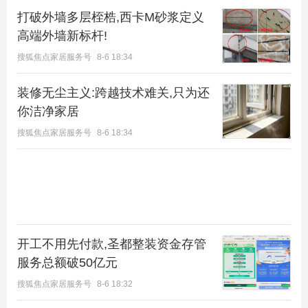
打破外墙多层桎梏,西卡M砂浆定义
更是都市中难得的生活态度。
高端外墙新标杆!
金地·璟宸建面约97-149㎡
搜狐焦点家居服务号
8-6 18:34
6层精智纯洋房
装修无尘主义:跨越技术难关,只为还
你洁净家居
排卡盛启，全城招募ing
搜狐焦点家居服务号
8-6 18:34
特别提示：本文所述内容，均旨在介绍有关信息，不
构成任何要约或承诺，开发项目的交付标准请以项目
销售案场公示信息和商品房预售合同约定为准，有关
道路、公共交通、学校、医院等城市配套设施以及商
场酒店等内容，请以政府规划建设和有关建设主体规
开工不用先付款,圣都整装资金存管
划建设实际情况为准，文章发布主体不做任何保证或
服务总额破50亿元
承诺。文中所述内容如果变化更新 ，恕不另行告
搜狐焦点家居服务号
8-6 18:32
知，敬请留意较新信息。发布时间：2021年8月10日