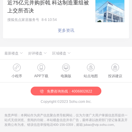
近75亿元并购折戟 科达制造重组被
上交所否决
搜狐焦点家居服务号
8-6 10:54
更多资讯
最新楼盘
好评楼盘
区域楼盘
绿城·朗月和风
北京楼盘
桃源新都孔雀城
新航城世界映
海淀楼盘
华银天鹅湖
怀柔国贤府
石景山楼盘
温泉新都孔雀城
缦合北京
昌平楼盘
中海北京世家
懋源·騴橒臺
丰台楼盘
燕都古城·和园
北京城建·文华知筑
大兴楼盘
空港新都孔雀城 国门壹号
小程序
APP下载
电脑版
站点地图
投诉建议
北京城建·和知筑|铂瑞
房山楼盘
中冶兴隆新城·红石郡
北京建工·嘉棠雅序
朝阳楼盘
路劲阳光城
国樾天颂
通州楼盘
富力和园
兴创·万象茗筑
顺义楼盘
路劲阳光城商业
门头沟楼盘
八达岭孔雀城·盛景新都
怀柔楼盘
京第银座
免费咨询热线：4006802822
Copyright ©2023 Sohu.com Inc.
免责声明：本网站作为房产信息聚合类导航网站，仅为方便广大用户掌握信息而提供一
站式无偿浏览、查阅的功能，本站楼盘信息并非广告，最终请以政府部门登记备案及开
发商公布为准。错误信息举报电话400-156-0359，邮箱 jubao@vip.sohu.com。