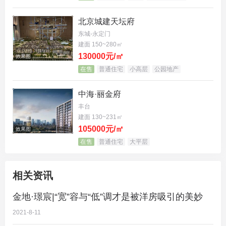
为自然让步，重拾诗意栖居的洋房情怀
北京城建天坛府
东城-永定门
南北通透全明格局，气度悠然，幸福时光
建面 150~280㎡
130000元/㎡
效果图
南、北对应，引更多轻风和阳光入室
在售
普通住宅
小高层
公园地产
保证空气流通,有利于室内的通风
中海·丽金府
丰台
让家人的健康更多一份保障
建面 130~231㎡
105000元/㎡
效果图
同时，也让户型在优质通透的同时延伸出无界的空间
在售
普通住宅
大平层
感
赋予空间包容性，容纳一家人的幸福时光
相关资讯
金地·璟宸|“宽”容与“低”调才是被洋房吸引的美妙
效果图
2021-8-11
“宽”容与“低”调已不仅仅是金地·璟宸所传递出的品格