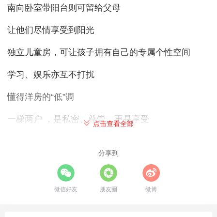
南向卧室带阳台则可留给父母
让他们尽情享受到阳光
独立儿童房，可让孩子拥有自己的专属个性空间
学习、娱乐亦互不打扰
懂得洋房的“低”调
一梯两户 ，是私密、尊崇，更是享受
点击查看全部
效果图
分享到
一梯两户奢配，私享玄关空间
带来生活的尊贵礼遇
微信好友
朋友圈
微博
住户密度低，不用担心电梯是否超载