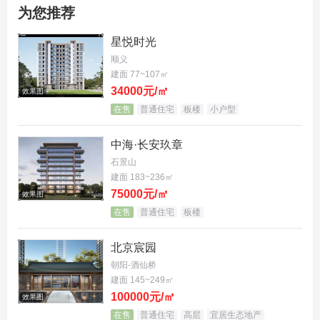
为您推荐
不用忍受高峰期电梯内的拥挤
星悦时光
没有了苦等电梯的困扰，少了分秒必争的慌张
顺义
建面 77~107㎡
乘梯变成了一种舒适享受
34000元/㎡
效果图
在售
普通住宅
板楼
小户型
让您的生活从容优雅
中海·长安玖章
效果图
石景山
建面 183~236㎡
张爱玲说“洋房是最合理想的逃世地方”
75000元/㎡
效果图
在售
普通住宅
板楼
林语堂说“世界大同的理想生活，是住在花园洋房里”
北京宸园
金地·璟宸揽都市人居的渴望
朝阳-酒仙桥
建面 145~249㎡
将匠筑标准与舒适的人居高度优质契合
100000元/㎡
效果图
以难得6层舒居，重建洋房与自然的亲密
在售
普通住宅
高层
宜居生态地产