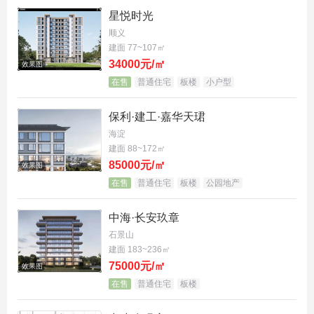
星悦时光
顺义
建面 77~107㎡
34000元/㎡
效果图
在售
普通住宅
板楼
小户型
保利·建工·嘉华天珺
海淀
建面 88~172㎡
85000元/㎡
效果图
在售
普通住宅
板楼
公园地产
中海·长安玖章
石景山
建面 183~236㎡
75000元/㎡
效果图
在售
普通住宅
板楼
该宗地具体规划指标如下：