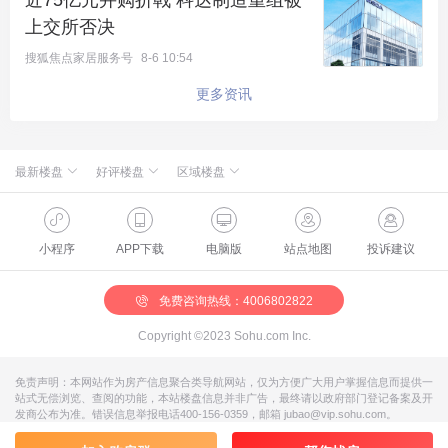
近75亿元并购折戟 科达制造重组被
上交所否决
搜狐焦点家居服务号
8-6 10:54
更多资讯
最新楼盘
好评楼盘
区域楼盘
绿城·朗月和风
北京楼盘
桃源新都孔雀城
新航城世界映
海淀楼盘
华银天鹅湖
怀柔国贤府
石景山楼盘
温泉新都孔雀城
缦合北京
昌平楼盘
中海北京世家
懋源·騴橒臺
丰台楼盘
燕都古城·和园
北京城建·文华知筑
大兴楼盘
空港新都孔雀城 国门壹号
小程序
APP下载
电脑版
站点地图
投诉建议
北京城建·和知筑|铂瑞
房山楼盘
中冶兴隆新城·红石郡
北京建工·嘉棠雅序
朝阳楼盘
路劲阳光城
国樾天颂
通州楼盘
富力和园
兴创·万象茗筑
顺义楼盘
路劲阳光城商业
门头沟楼盘
八达岭孔雀城·盛景新都
怀柔楼盘
京第银座
免费咨询热线：4006802822
Copyright ©2023 Sohu.com Inc.
免责声明：本网站作为房产信息聚合类导航网站，仅为方便广大用户掌握信息而提供一
站式无偿浏览、查阅的功能，本站楼盘信息并非广告，最终请以政府部门登记备案及开
发商公布为准。错误信息举报电话400-156-0359，邮箱 jubao@vip.sohu.com。