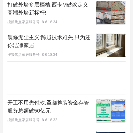
异常热闹，多半是因为这块顺义新国展不限价宅地。
打破外墙多层桎梏,西卡M砂浆定义
高端外墙新标杆!
随着热度高涨的树村、金盏“共有产权商品房”地块延
搜狐焦点家居服务号
8-6 18:34
迟交易，顺义新国展不限价宅地似乎成为了各家房企
的较佳追逐对象。
装修无尘主义:跨越技术难关,只为还
你洁净家居
值得注意的是，此次顺义新国展宅地的竞拍与以往不
搜狐焦点家居服务号
8-6 18:34
同：共三个阶段，排名前列阶段竞异地建设面积，第
二阶段竞价，第三阶段竞自持。
很多地产大V都陆续解读这个“全新的竞拍形式”，既
可以避免地王出现，又可以借房企之力，完善地块配
套建设。
开工不用先付款,圣都整装资金存管
服务总额破50亿元
搜狐焦点家居服务号
8-6 18:32