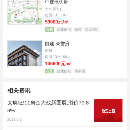
中建玖玥府
大兴-西红门
建面 79~170㎡
59000元/㎡
在售
普通住宅
板楼
公园地产
据了解，中央别墅区也已经有两年多未有宅地供应，
能建·東誉府
上次土拍还是金地+首开+旭辉，2018年11月份以总
朝阳
建面 102~160㎡
价45亿拍得的限竞房地块——公园十七区。
106600元/㎡
效果图
2008年5月19日，中粮通过现场竞价方式，以4100
在售
普通住宅
小高层
元/平米的土地成交单价，竞得北京市顺义区后沙峪
镇吉祥庄村A－10、C－03、C－06地块项目的土地
相关资讯
使用权，也就是现在的中粮祥云项目。
太疯狂!11房企大战新国展,溢价70.8
6%
评地：
2021-2-3
作为春节前的倒数第二场土拍，昨日的北京土拍市场