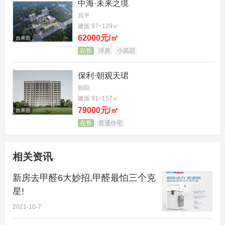
中海·未来之境
新房去甲醛最怕的克星第三 文塔空气净化器
昌平
建面 97~129㎡
文塔空气净化器有效阻隔空气中大于0.1微米的颗粒
62000元/㎡
效果图
在售
洋房
小高层
污染物，如粉尘、毛屑、花粉、细菌等，同时超低阻
抗确保节能。此外，深度容尘设计确保使用寿命更
保利·朝观天珺
长。文塔空气净化器物理吸附主要是针对大分子有机
朝阳
气体(例如甲醛、苯类、等TVOC)通过活性炭自身的
建面 91~157㎡
79000元/㎡
效果图
微孔结构吸附这些大分子污染物。
在售
普通住宅
相关资讯
新房去甲醛6大妙招,甲醛最怕三个克
星!
2021-10-7