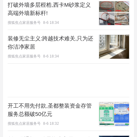
打破外墙多层桎梏,西卡M砂浆定义
高端外墙新标杆!
搜狐焦点家居服务号
8-6 18:34
装修无尘主义:跨越技术难关,只为还
你洁净家居
搜狐焦点家居服务号
8-6 18:34
新房去甲醛最怕的克星第四 霍尔新风空气净化器
霍尔新风，智能新风系统十大品牌，参编多项行业标
开工不用先付款,圣都整装资金存管
准的制定，是一家集科研、生产、销售、服务为一体
服务总额破50亿元
的高新技术企业。霍尔新风凭借雄厚的技术积累和完
搜狐焦点家居服务号
8-6 18:32
备的生产管理体系，截至到2017年霍尔新风（Kingh
onor）产品已远销全球近100多个国家和地区，并获