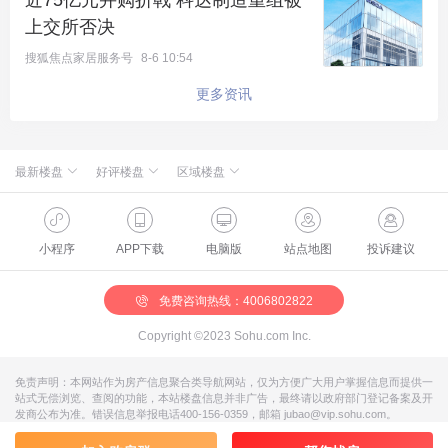
近75亿元并购折戟 科达制造重组被
牌，致力于从功能定义、ID设计、质量管控等维度全
上交所否决
面主导智选品牌旗下智能单品的研发，共同构筑智能
搜狐焦点家居服务号
8-6 10:54
家居品质生活，为用户带来智慧体验。同时，传
更多资讯
承“精品品质”的精神，通过搭载前沿科技、深耕功能
研发，也为整个空气净化器行业树立了新的标杆，促
进行业向更高层次发展。
最新楼盘
好评楼盘
区域楼盘
绿城·朗月和风
北京楼盘
桃源新都孔雀城
新航城世界映
海淀楼盘
华银天鹅湖
怀柔国贤府
石景山楼盘
温泉新都孔雀城
缦合北京
昌平楼盘
中海北京世家
懋源·騴橒臺
丰台楼盘
燕都古城·和园
北京城建·文华知筑
大兴楼盘
空港新都孔雀城 国门壹号
小程序
APP下载
电脑版
站点地图
投诉建议
北京城建·和知筑|铂瑞
房山楼盘
中冶兴隆新城·红石郡
北京建工·嘉棠雅序
朝阳楼盘
路劲阳光城
国樾天颂
通州楼盘
富力和园
兴创·万象茗筑
顺义楼盘
路劲阳光城商业
门头沟楼盘
八达岭孔雀城·盛景新都
怀柔楼盘
京第银座
免费咨询热线：4006802822
Copyright ©2023 Sohu.com Inc.
免责声明：本网站作为房产信息聚合类导航网站，仅为方便广大用户掌握信息而提供一
站式无偿浏览、查阅的功能，本站楼盘信息并非广告，最终请以政府部门登记备案及开
发商公布为准。错误信息举报电话400-156-0359，邮箱 jubao@vip.sohu.com。