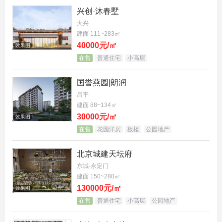
兴创·沐春墅
到了有着五年净化器研发制造经验的合伙人李洪毅，
大兴
并迅速组建起了一支包括净化器科研机构、电子产品
建面 111~283㎡
制造和移动互联网领域的牛人团队。致力于用较好的
40000元/㎡
效果图
在售
普通住宅
小高层
材料、坚持最严苛的标准，造一款真正能够保护儿童
呼吸系统的空气净化器。
国誉燕园|朗润
昌平
建面 88~134㎡
30000元/㎡
效果图
在售
花园洋房
板楼
公园地产
北京城建天坛府
东城-永定门
建面 150~280㎡
130000元/㎡
效果图
在售
普通住宅
小高层
公园地产