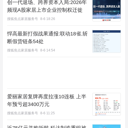
创一代退场、跨界资本入局:2026年
得了全球客户的一致认可。其中新风系统类产品的推
频现A股家居上市企业控制权迁徙
出开创了家电智能售后服务系统的先河。
搜狐焦点家居服务号
8-6 18:26
悍高最新打假战果通报:联动18省,斩
断假货链条54处
搜狐焦点家居服务号
8-6 14:54
爱丽家居复牌再度拉涨10连板 上半
年预亏超3400万元
新房去甲醛最怕的克星第五 华为恋家空气净化器
搜狐焦点家居服务号
8-6 11:25
华为联合合作伙伴共同推出了“华为智选”智能家居品