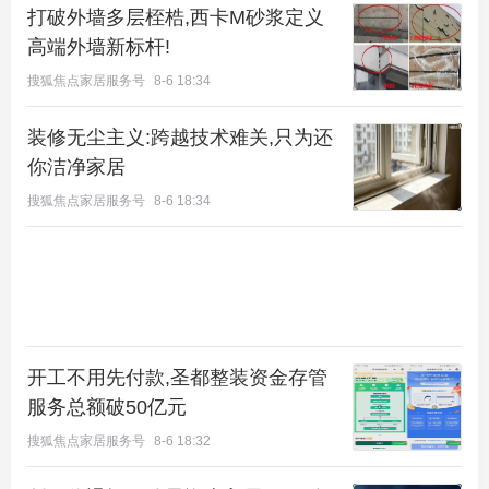
为周边居民带来无限精彩的生活。
打破外墙多层桎梏,西卡M砂浆定义
高端外墙新标杆!
搜狐焦点家居服务号
8-6 18:34
装修无尘主义:跨越技术难关,只为还
你洁净家居
搜狐焦点家居服务号
8-6 18:34
示意图
最为难得的是北清云际周边还有多个森林公园、自然
开工不用先付款,圣都整装资金存管
风景区等稀缺资源。工作闲暇时间，可以到中关村森
服务总额破50亿元
林公园，在长达六公里的健康绿道中放空自己，宣泄
搜狐焦点家居服务号
8-6 18:32
工作中的压力；周末时候，可以带上家人，或到素