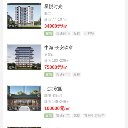
教育、医疗、商业配套为科技精英们科创精英打造出
星悦时光
15分钟理想的生活半径。
顺义
建面 77~107㎡
北清云际项目周边教育资源十分丰富，从幼儿园、小
34000元/㎡
效果图
学，到中学、大学一站式配备齐全：项目自建6500平
在售
普通住宅
板楼
小户型
18班幼儿园，南侧紧邻回龙观中心小学，周边还分布
中海·长安玖章
着首都师范大学附属育新学院小学中学、南侧161中
石景山
学回龙观分校、华北电力大学附属中学、北京市中关
建面 183~236㎡
村外国语等学校。此外，中关村生命科学园规划新建
75000元/㎡
效果图
在售
普通住宅
板楼
小学2处、中学4处，9年一贯制学校1处，建成后有望
大幅提高区域的教育水平。优质教育资源环伺，带来
北京宸园
浓郁的学习氛围和文化气息，能为下一代成长提供一
朝阳-酒仙桥
建面 145~249㎡
个良好的环境。
100000元/㎡
效果图
在医疗配套方面，北清云际可享受回龙观地区的整体
在售
普通住宅
高层
宜居生态地产
医疗配，如北大国际医院、北京积水潭医院（回龙观