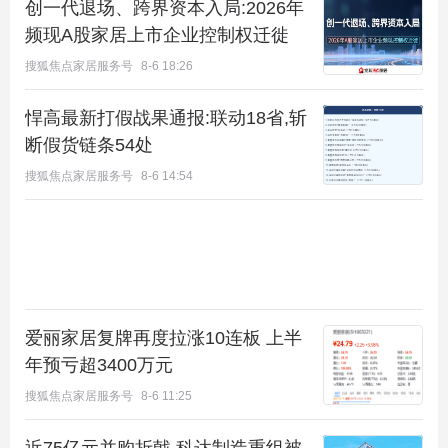
创一代退场、跨界资本入局:2026年
有“京西小黄山”之美誉的凤凰岭感受山峦起伏、森木
频现A股家居上市企业控制权迁徙
葱茏，或到由600多亩水面的天然湖泊和岸边宽阔的
搜狐焦点家居服务号
8-6 18:26
稻田组成的香湖湿地公园，享受全家庭快乐时光……
悍高最新打假战果通报:联动18省,斩
断假货链条54处
搜狐焦点家居服务号
8-6 14:54
爱丽家居复牌再度拉涨10连板 上半
年预亏超3400万元
搜狐焦点家居服务号
8-6 11:25
示意图