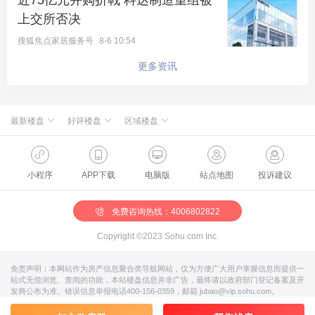
近75亿元并购折戟 科达制造重组被
据中原地产首席分析师张大伟介绍，从2020年市场成
上交所否决
交情况看，北京最多的热点成交区域都集中在北五
搜狐焦点家居服务号
8-6 10:54
环，在新房供应缓慢增长的趋势下，北五环的库存明
更多资讯
显不足。
从这一点来看，出生自带稀缺属性的北清云际，再加
最新楼盘
好评楼盘
区域楼盘
上契合科创精英生活习惯的15分钟生活圈，将成为科
绿城·朗月和风
北京楼盘
桃源新都孔雀城
新航城世界映
海淀楼盘
华银天鹅湖
怀柔国贤府
石景山楼盘
温泉新都孔雀城
创新片区和中关村外溢人群置业的不二之选。
缦合北京
昌平楼盘
中海北京世家
懋源·騴橒臺
丰台楼盘
燕都古城·和园
北京城建·文华知筑
大兴楼盘
空港新都孔雀城 国门壹号
小程序
APP下载
电脑版
站点地图
投诉建议
北京城建·和知筑|铂瑞
房山楼盘
中冶兴隆新城·红石郡
北京建工·嘉棠雅序
朝阳楼盘
路劲阳光城
国樾天颂
通州楼盘
富力和园
兴创·万象茗筑
顺义楼盘
路劲阳光城商业
门头沟楼盘
八达岭孔雀城·盛景新都
怀柔楼盘
京第银座
免费咨询热线：4006802822
Copyright ©2023 Sohu.com Inc.
免责声明：本网站作为房产信息聚合类导航网站，仅为方便广大用户掌握信息而提供一
站式无偿浏览、查阅的功能，本站楼盘信息并非广告，最终请以政府部门登记备案及开
发商公布为准。错误信息举报电话400-156-0359，邮箱 jubao@vip.sohu.com。