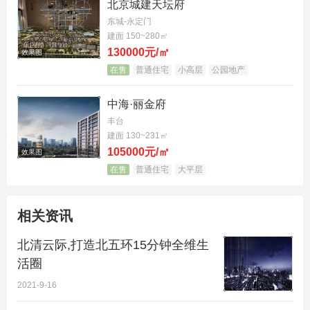
北京城建天坛府
院区）、北京京都儿童私立医院等，以及还在规划建
东城-永定门
设中的北部医疗中心，包含北医三院及妇幼保健医院
建面 150~280㎡
130000元/㎡
效果图
两家三甲医院，有效护航家庭健康，解决科创精英们
在售
普通住宅
小高层
公园地产
的后顾之忧。
中海·丽金府
从商业配套设施来看，北清云际北部有永旺国际商业
丰台
购物中心，紧靠生命科学园地铁站，东南处依靠北京
建面 130~231㎡
华联回龙观购物中心，3公里内还有昌发万科广场和
105000元/㎡
效果图
在售
普通住宅
大平层
上品折扣等商场，能够就近解决业主的衣食住行问
题。
相关资讯
除此之外，项目还规划有社区自带2100㎡下沉式商业
北清云际,打造北五环15分钟全维生
配套；北边规划中的中粮大悦城，以及集合了合生汇
活圈
购物中心+、永旺商超、太古里商街的北京中关村国
2021-9-16
际商城，将成为回龙观周边45万㎡复合商业新大陆，