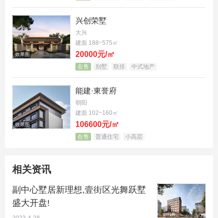
场、欢乐宋、万象汇等繁华商业在侧。
兴创荣墅
在这里，城市与自然、繁华与静谧……一切都恰如其
大兴
分。
建面 188~575㎡
20000元/㎡
效果图
在售
别墅
联排
中式地产
能建·東誉府
朝阳
建面 102~160㎡
106600元/㎡
效果图
在售
普通住宅
小高层
相关资讯
（意向图）
副中心墅居新理想,壹街区光舞跃墅
盛大开盘!
街区500米步行生活圈 跃然美好