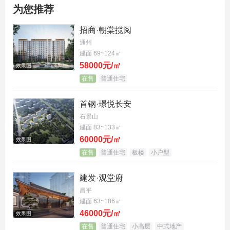
为您推荐
（意向图）
招商·朝棠揽阅
通州
副中心市府生活圈 跃享繁华
建面 69~124㎡
58000元/㎡
效果图
我们选择一所房子，更是选择一种生活方式。
在售
普通住宅
金地|北京壹街区择址城市高光区域——副中心宋庄
首钢·璟悦长安
宜居艺术区，以人为圆心，以生活为半径，所有顶级
石景山
资源可视可达，于市府生活圈打造30分钟通勤圈、15
建面 83~133㎡
60000元/㎡
效果图
分钟生活圈、5分钟邻里圈，生活从此不在别处。
在售
普通住宅
板楼
小户型
约5公里黄金生活圈内，可抵达宋庄300+网红店，友
建发·观堂府
谊医院通州分院、安贞医院、首都儿研所等重磅医
昌平
疗；北京第一实验中学、北理工附属中学通州校区、
建面 63~186㎡
46000元/㎡
北京五中通州校区等优教资源环伺；谷德玛特购物广
效果图
在售
普通住宅
小高层
中式地产