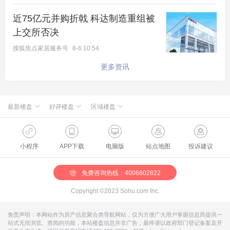
近75亿元并购折戟 科达制造重组被
家，不只是居住的单一功能，更成为人们的生活舞
上交所否决
台。生活场景的多元化、丰富化，生活需求的品质
搜狐焦点家居服务号
8-6 10:54
感、舒适感，壹街区光舞跃墅空间N种可能，释放生
更多资讯
活热爱，诠释人生的每一个美好时刻。
光感的墅·光之瀑布
最新楼盘
好评楼盘
区域楼盘
让光线设计墅境空间，让空间给出答案。
绿城·朗月和风
北京楼盘
桃源新都孔雀城
新航城世界映
海淀楼盘
华银天鹅湖
怀柔国贤府
石景山楼盘
温泉新都孔雀城
光舞跃墅，以首层建面约109㎡跃墅为例，首层南向
缦合北京
昌平楼盘
中海北京世家
懋源·騴橒臺
丰台楼盘
燕都古城·和园
北京城建·文华知筑
大兴楼盘
空港新都孔雀城 国门壹号
小程序
APP下载
电脑版
站点地图
投诉建议
北京城建·和知筑|铂瑞
房山楼盘
中冶兴隆新城·红石郡
北京建工·嘉棠雅序
朝阳楼盘
路劲阳光城
国樾天颂
通州楼盘
富力和园
约10.3米三面宽，超大窗墙比，三大观景飘窗，两大
兴创·万象茗筑
顺义楼盘
路劲阳光城商业
门头沟楼盘
八达岭孔雀城·盛景新都
怀柔楼盘
京第银座
南向卧室，主要家庭成员均能保证相当优越的南向舒
免费咨询热线：4006802822
适性。
Copyright ©2023 Sohu.com Inc.
地下空间南北双采光井，双向自然采光通风，地下空
免责声明：本网站作为房产信息聚合类导航网站，仅为方便广大用户掌握信息而提供一
站式无偿浏览、查阅的功能，本站楼盘信息并非广告，最终请以政府部门登记备案及开
间地上化，所有美好趋光生长。