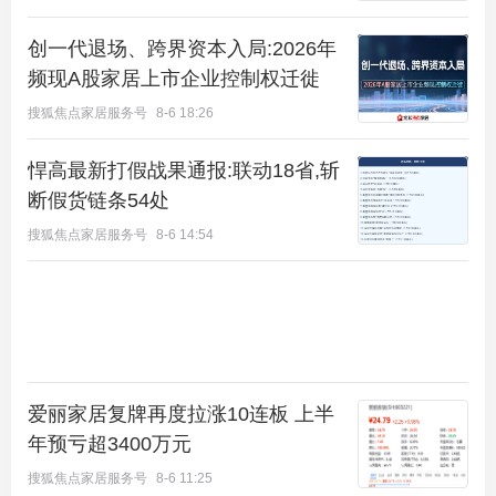
尚艺术的气息流淌进生活的日常，邻里的交流在社区
空间中自然发生。想要的生活，都在街区。
创一代退场、跨界资本入局:2026年
频现A股家居上市企业控制权迁徙
搜狐焦点家居服务号
8-6 18:26
悍高最新打假战果通报:联动18省,斩
断假货链条54处
搜狐焦点家居服务号
8-6 14:54
爱丽家居复牌再度拉涨10连板 上半
（意向图）
年预亏超3400万元
搜狐焦点家居服务号
8-6 11:25
光与墅于此共舞 跃活时光