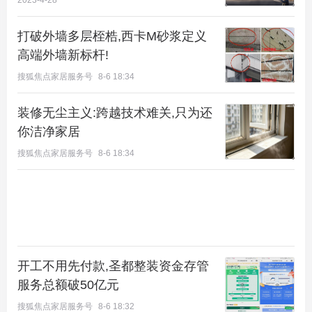
2023-4-28
想要的生活就在家楼下。
打破外墙多层桎梏,西卡M砂浆定义
高端外墙新标杆!
金地|北京壹街植入国际先进的BLOCK街区设计理
搜狐焦点家居服务号
8-6 18:34
念，通过500米*600米十字轴街道，八大复合地块，
商业与住宅有机排布，串联了约3500㎡商业中心、约
装修无尘主义:跨越技术难关,只为还
2200㎡地下商街、幼儿园、街心公园、口袋花园等复
你洁净家居
合多元场景，步行尺度内享受优质日常生活，构成壹
搜狐焦点家居服务号
8-6 18:34
街区温暖的、充满想象力的新一代街区生活方式。
壹街区光舞跃墅，以容积率1.6-1.8的低密街区，勾勒
纯跃墅的优雅底色，带来理想的低密“墅居”品质生
活。
开工不用先付款,圣都整装资金存管
澎湃城市、艺术土壤、开放街区、和低密住区碰撞到
服务总额破50亿元
一起。在这里，可以感受天际线的高低层次变化，时
搜狐焦点家居服务号
8-6 18:32