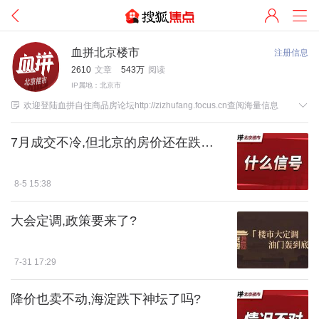
血拼北京楼市
注册信息
2610
文章
543万
阅读
IP属地：北京市


欢迎登陆血拼自住商品房论坛http://zizhufang.focus.cn查阅海量信息
7月成交不冷,但北京的房价还在跌…
8-5 15:38
大会定调,政策要来了?
7-31 17:29
降价也卖不动,海淀跌下神坛了吗?