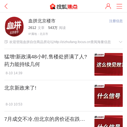
血拼北京楼市
注册信息
2612
文章
543万
阅读
IP属地：北京市


欢迎登陆血拼自住商品房论坛http://zizhufang.focus.cn查阅海量信息
猛增!新政满48小时,售楼处挤满了人?
药力能持续几何
8-10 14:39
北京新政来了!
8-10 10:53
7月成交不冷,但北京的房价还在跌…