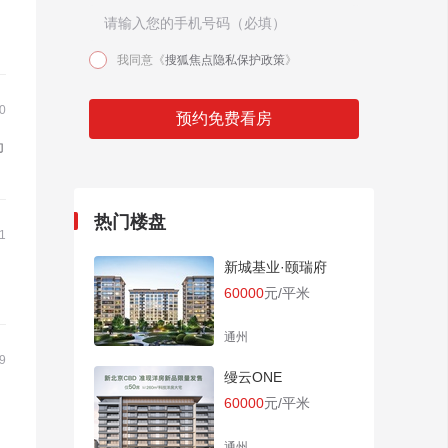
我同意《
搜狐焦点隐私保护政策
》
0
预约免费看房
为
热门楼盘
1
新城基业·颐瑞府
60000
元/平米
通州
9
缦云ONE
60000
元/平米
通州