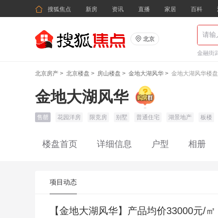

搜狐焦点
新房
资讯
直播
家居
百科

北京
金融街武
北京房产
>
北京楼盘
>
房山楼盘
>
金地大湖风华
>
金地大湖风华楼盘
金地大湖风华
售罄
花园洋房
限竞房
别墅
普通住宅
湖景地产
板楼
楼盘首页
详细信息
户型
相册
项目动态
【金地大湖风华】产品均价33000元/㎡