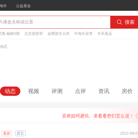
海外
公益基金

搜索
夷·融御3期
北京国贤府
金隅望京云尚
中海长安誉
丰禾嘉会
动态
动态
视频
评测
点评
资讯
房价
最新
其它
2022-09-0