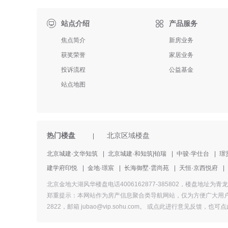

站点介绍
产品服务
焦点简介
新房业务
获奖荣誉
家居业务
投诉流程
公益基金
站点地图
热门楼盘
北京区域楼盘
|
北京城建·文华知筑
|
北京城建·和知筑|铂瑞
|
中骏·学仕台
|
璟
建学府印悦
|
金地·璟宸
|
长海御墅·雲尚苑
|
天恒·京西悦府
|
北京金地大湖风华楼盘电话4006162877-385802，楼盘
郑重提示：本网站作为房产信息聚合类导航网站，仅为方便广大用户
2822，邮箱 jubao@vip.sohu.com。 或
点此进行意见反馈，
也
可点