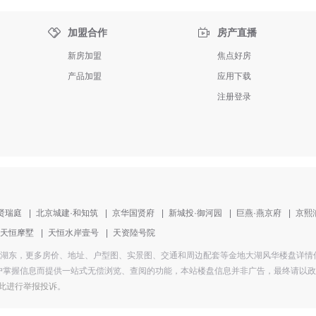


加盟合作
房产直播
新房加盟
焦点好房
产品加盟
应用下载
注册登录
贤瑞庭
|
北京城建·和知筑
|
京华国贤府
|
新城投·御河园
|
巨燕·燕京府
|
京熙
天恒摩墅
|
天恒水岸壹号
|
天资陸号院
地址为青龙湖东，更多房价、地址、户型图、实景图、交通和周边配套等金地大湖风华楼盘
掌握信息而提供一站式无偿浏览、查阅的功能，本站楼盘信息并非广告，最终请以政府部
此进行举报投诉
。