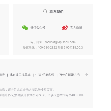

联系我们


微信公众号
官方微博
电子邮箱：focuskf@vip.sohu.com
爱家热线：400-680-2822 每日9:00至18:00点
润府
|
北京建工揽星樾
|
中建·学府印悦
|
万年广阳郡九号
|
中
详情信息，请关注北京金地大湖风华楼盘页面。
门登记备案及开发商公布为准。错误信息举报电话400-680-