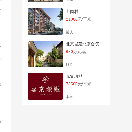
9
世园村
21000
元/平米
延庆
北京城建北京合院
5
650
万元/套
0
顺义
嘉棠璟樾
78500
元/平米
6
丰台
9