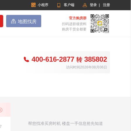


小程序

客户端
登录
|
注册
官方购房群

地图找房
扫码进群领资料
购房干货全都要
400-616-2877
385802

转
访问时间2026年08月06日
帮您找准买房时机 楼盘一手信息抢先知道
7