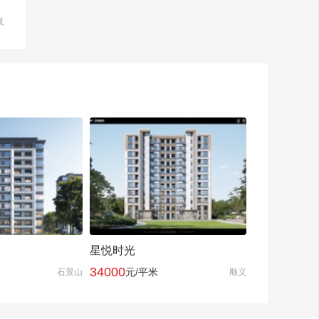
复
星悦时光
34000
元/平米
石景山
顺义