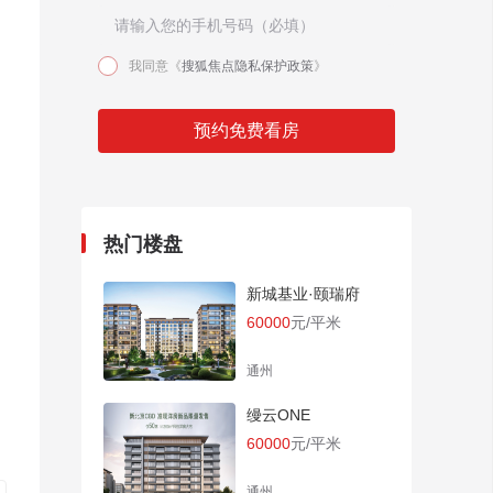
我同意《
搜狐焦点隐私保护政策
》
预约免费看房
热门楼盘
新城基业·颐瑞府
60000
元/平米
通州
缦云ONE
60000
元/平米
通州