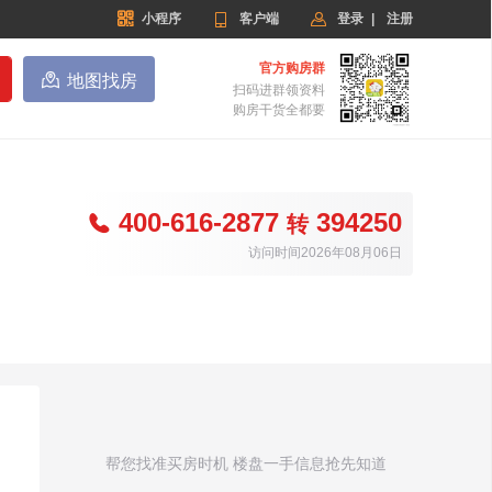


小程序

客户端
登录
|
注册
官方购房群

地图找房
扫码进群领资料
购房干货全都要
400-616-2877
394250

转
访问时间2026年08月06日
帮您找准买房时机 楼盘一手信息抢先知道