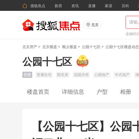

搜狐焦点
新房
资讯
直播
家居
百科

北京
金融街武
北京房产
>
北京楼盘
>
顺义楼盘
>
公园十七区
>
公园十七区楼盘动态
公园十七区
售罄
普通住宅
限竞房
花园洋房
公园地产
中式地产
湖
楼盘首页
详细信息
户型
相册
【公园十七区】公园