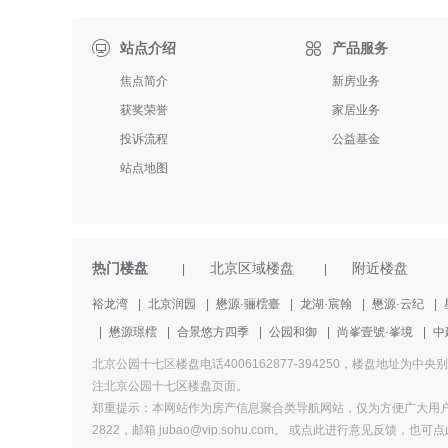

站点介绍
产品服务
焦点简介
新房业务
获奖荣誉
家居业务
投诉流程
公益基金
站点地图
热门楼盘
北京区域楼盘
附近楼盘
|
|
裕龙湾
|
北京润园
|
懋源·骊橒臺
|
龙湖·宸翰
|
懋源·云纪
|
|
懋源璟橒
|
合景悠方四季
|
公园和御
|
尚峯壹號·峯境
|
中
北京公园十七区楼盘电话4006162877-394250，楼盘地
注北京公园十七区楼盘页面。
郑重提示：本网站作为房产信息聚合类导航网站，仅为方便广大用户
2822，邮箱 jubao@vip.sohu.com。 或
点此进行意见反馈，
也
可点