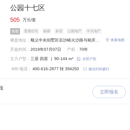
公园十七区
505
万元/套
普通住宅
板楼
多层
公园地产
中式地产
售罄
楼盘地址：
顺义中央别墅区后沙峪火沙路与裕庆路交汇口北200米（金地世家广场西）

查看地图
开盘时间：
2019年07月07日
产权：
70年
主力户型：
三居
四居
|
90-144 m²

全部户型
400 电话：
400-616-2877 转 394250

微信扫码拨打
我
立即报名