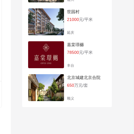
世园村
21000
元/平米
延庆
嘉棠璟樾
78500
元/平米
丰台
北京城建北京合院
650
万元/套
顺义