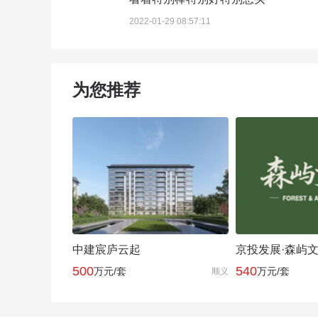
2022-01-29 08:57:11
为您推荐
中建宸庐云起
京投发展·森屿
500
540
万元/套
万元/套
顺义