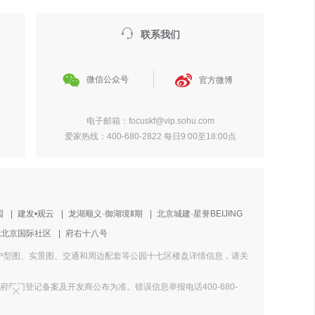

联系我们


微信公众号
官方微博
电子邮箱：focuskf@vip.sohu.com
爱家热线：400-680-2822 每日9:00至18:00点
园
|
建发•观云
|
龙湖顺义·御湖境Ⅱ期
|
北京城建·星誉BEIJING
茂北京国际社区
|
府右十八号
地址、户型图、实景图、交通和周边配套等公园十七区楼盘详情信息，请关
门登记备案及开发商公布为准。错误信息举报电话400-680-