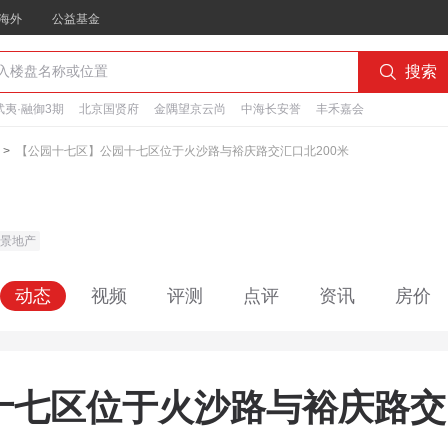
海外
公益基金

搜索
夷·融御3期
北京国贤府
金隅望京云尚
中海长安誉
丰禾嘉会
>
【公园十七区】公园十七区位于火沙路与裕庆路交汇口北200米
景地产
动态
视频
评测
点评
资讯
房价
十七区位于火沙路与裕庆路交