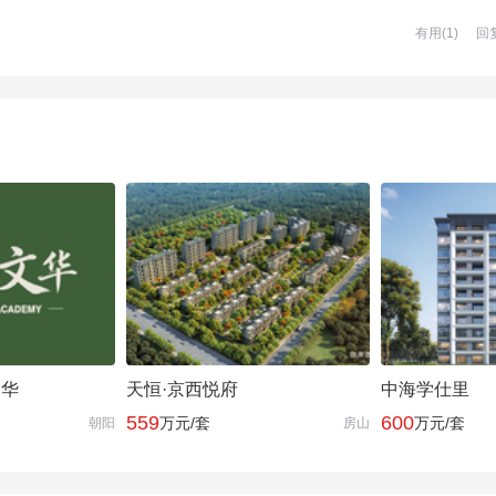
有用(
1
)
回
文华
天恒·京西悦府
中海学仕里
559
600
万元/套
万元/套
朝阳
房山