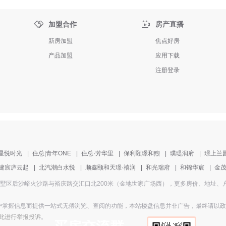


加盟合作
房产直播
新房加盟
焦点好房
产品加盟
应用下载
注册登录
星悦时光
|
住总|青年ONE
|
住总·芳华里
|
保利颐璟和煦
|
璞瑅润府
|
璟上兰
建宸庐云起
|
北汽潮白水悦
|
顺鑫颐和天璟·禧润
|
和光瑞府
|
和锦华宸
|
金
址为中央别墅区后沙峪火沙路与裕庆路交汇口北200米（金地世家广场西），更多房价、
掌握信息而提供一站式无偿浏览、查阅的功能，本站楼盘信息并非广告，最终请以政府部
此进行举报投诉
。