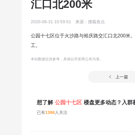
汇口北200米
2020-08-31 10:59:51
来源：搜狐焦点
公园十七区位于火沙路与裕庆路交汇口北200米。
工。
本站数据仅供参考，具体以开发商公布为准。
上一篇

想了解
公园十七区
楼盘更多动态？入群
已有
1386
人关注