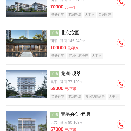
朝阳
建面 125-210㎡
70000
元/平米
普通住宅
花园洋房
大平层
公园地产
名企盘
宜居生态地产
北京宸园
在售
朝阳
建面 145-249㎡
100000
元/平米
普通住宅
宜居生态地产
大平层
龙湖·观萃
在售
昌平
建面 77-129㎡
58000
元/平米
普通住宅
花园洋房
安居型商品房
大平层
公园地产
名企盘
壹品兴创·元启
在售
大兴
建面 80-168㎡
57000
元/平米