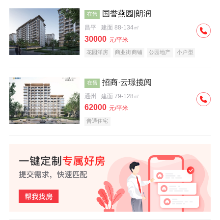
国誉燕园|朗润
在售
昌平
建面 88-134㎡
30000
元/平米
花园洋房
商业街商铺
公园地产
小户型
低总价
名企盘
招商·云璟揽阅
在售
通州
建面 79-128㎡
62000
元/平米
普通住宅