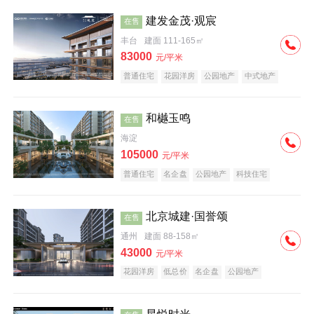
建发金茂·观宸
在售
丰台
建面 111-165㎡
83000
元/平米
普通住宅
花园洋房
公园地产
中式地产
大平层
名企盘
和樾玉鸣
在售
海淀
105000
元/平米
普通住宅
名企盘
公园地产
科技住宅
北京城建·国誉颂
在售
通州
建面 88-158㎡
43000
元/平米
花园洋房
低总价
名企盘
公园地产