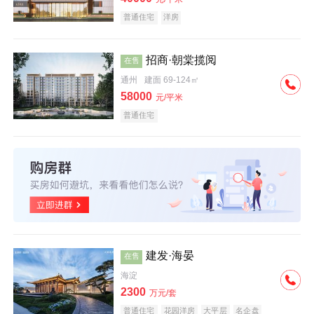
普通住宅
洋房
招商·朝棠揽阅
在售
通州
建面 69-124㎡
58000
元/平米
普通住宅
建发·海晏
在售
海淀
2300
万元/套
普通住宅
花园洋房
大平层
名企盘