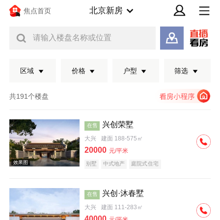
北京新房
焦点首页
请输入楼盘名称或位置
区域
价格
户型
筛选
共191个楼盘
兴创荣墅
在售
大兴
建面 188-575㎡
20000
元/平米
别墅
中式地产
庭院式住宅
兴创·沐春墅
在售
效果图
大兴
建面 111-283㎡
40000
元/平米