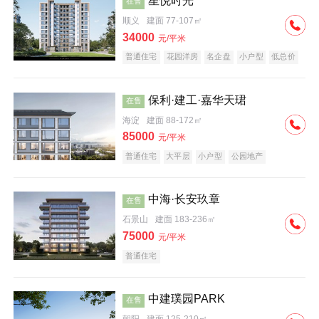
星悦时光
在售
顺义
建面 77-107㎡
34000
元/平米
普通住宅
花园洋房
名企盘
小户型
低总价
保利·建工·嘉华天珺
在售
海淀
建面 88-172㎡
85000
元/平米
普通住宅
大平层
小户型
公园地产
科技住宅
宜居生态地产
名企盘
中海·长安玖章
在售
石景山
建面 183-236㎡
75000
元/平米
普通住宅
中建璞园PARK
在售