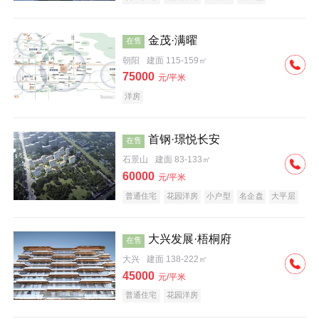
科技住宅
中式地产
河景地产
金茂·满曜
在售
朝阳
建面 115-159㎡
75000
元/平米
洋房
首钢·璟悦长安
在售
石景山
建面 83-133㎡
60000
元/平米
普通住宅
花园洋房
小户型
名企盘
大平层
大兴发展·梧桐府
在售
大兴
建面 138-222㎡
45000
元/平米
普通住宅
花园洋房