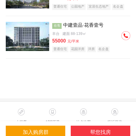
普通住宅
公园地产
宜居生态地产
名企盘
中建壹品·花香壹号
在售
丰台
建面 88-139㎡
55000
元/平米
普通住宅
花园洋房
洋房
名企盘
小程序
APP下载
站点地图
投诉建议
加入购房群
帮您找房
Copyright ©2023 Sohu.com Inc.