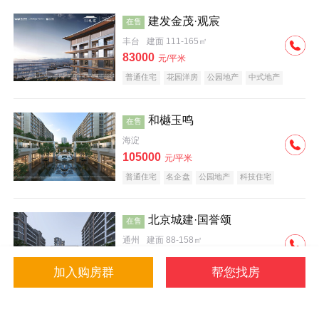
建发金茂·观宸
在售
丰台
建面 111-165㎡
83000
元/平米
普通住宅
花园洋房
公园地产
中式地产
大平层
名企盘
和樾玉鸣
在售
海淀
105000
元/平米
普通住宅
名企盘
公园地产
科技住宅
北京城建·国誉颂
在售
通州
建面 88-158㎡
43000
元/平米
加入购房群
帮您找房
花园洋房
低总价
名企盘
公园地产