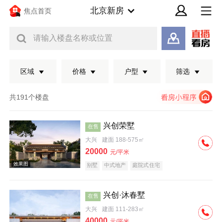
北京新房
焦点首页
请输入楼盘名称或位置
区域
价格
户型
筛选
共191个楼盘
兴创荣墅
在售
大兴
建面 188-575㎡
20000
元/平米
别墅
中式地产
庭院式住宅
兴创·沐春墅
在售
效果图
大兴
建面 111-283㎡
40000
元/平米