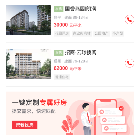
国誉燕园|朗润
在售
昌平
建面 88-134㎡
30000
元/平米
花园洋房
商业街商铺
公园地产
小户型
低总价
名企盘
招商·云璟揽阅
在售
通州
建面 79-128㎡
62000
元/平米
普通住宅