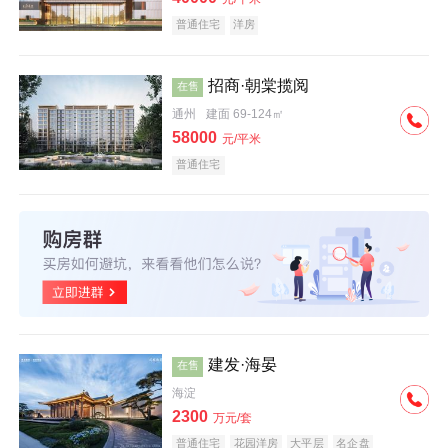
普通住宅
洋房
招商·朝棠揽阅
在售
通州
建面 69-124㎡
58000
元/平米
普通住宅
建发·海晏
在售
海淀
2300
万元/套
普通住宅
花园洋房
大平层
名企盘