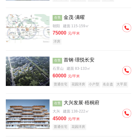
科技住宅
中式地产
河景地产
金茂·满曜
在售
朝阳
建面 115-159㎡
75000
元/平米
洋房
首钢·璟悦长安
在售
石景山
建面 83-133㎡
60000
元/平米
普通住宅
花园洋房
小户型
名企盘
大平层
大兴发展·梧桐府
在售
大兴
建面 138-222㎡
45000
元/平米
普通住宅
花园洋房