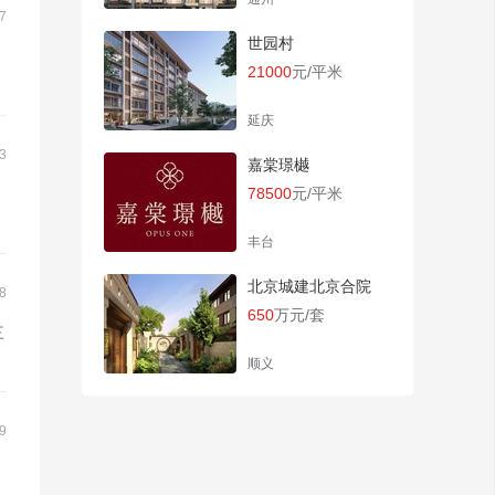
7
世园村
21000
元/平米
延庆
3
嘉棠璟樾
78500
元/平米
丰台
北京城建北京合院
8
650
万元/套
三
顺义
9