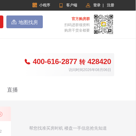


小程序

客户端
登录
|
注册
官方购房群

地图找房
扫码进群领资料
购房干货全都要
400-616-2877
428420

转
访问时间2026年08月06日
直播
帮您找准买房时机 楼盘一手信息抢先知道
2