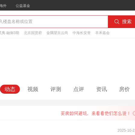
海外
公益基金

搜索
夷·融御3期
北京国贤府
金隅望京云尚
中海长安誉
丰禾嘉会
动态
视频
评测
点评
资讯
房价
2025-10-2