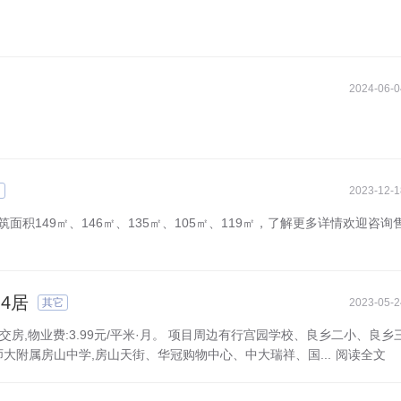
2024-06-0
它
2023-12-1
面积149㎡、146㎡、135㎡、105㎡、119㎡，了解更多详情欢迎咨询
-4居
其它
2023-05-2
3年交房,物业费:3.99元/平米·月。 项目周边有行宫园学校、良乡二小、良乡
附属房山中学,房山天街、华冠购物中心、中大瑞祥、国...
阅读全文