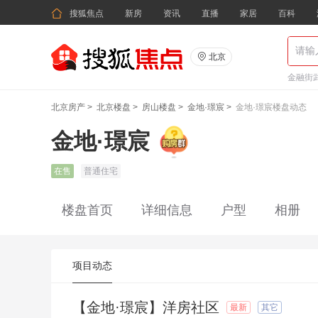

搜狐焦点
新房
资讯
直播
家居
百科

北京
金融街武
北京房产
>
北京楼盘
>
房山楼盘
>
金地·璟宸
>
金地·璟宸楼盘动态
金地·璟宸
在售
普通住宅
楼盘首页
详细信息
户型
相册
项目动态
【金地·璟宸】洋房社区
最新
其它