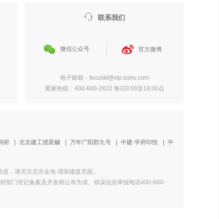

联系我们


微信公众号
官方微博
电子邮箱：focuskf@vip.sohu.com
爱家热线：400-680-2822 每日9:00至18:00点
润府
|
北京建工揽星樾
|
万年广阳郡九号
|
中建·学府印悦
|
中
情信息，请关注北京金地·璟宸楼盘页面。
门登记备案及开发商公布为准。错误信息举报电话400-680-