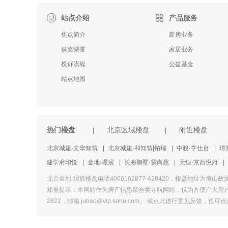

站点介绍
产品服务
焦点简介
新房业务
获奖荣誉
家居业务
投诉流程
公益基金
站点地图
热门楼盘
北京区域楼盘
附近楼盘
|
|
北京城建·文华知筑
|
北京城建·和知筑|铂瑞
|
中骏·学仕台
|
璟
建学府印悦
|
金地·璟宸
|
长海御墅·雲尚苑
|
天恒·京西悦府
|
北京金地·璟宸楼盘电话4006162877-428420，楼盘地址
郑重提示：本网站作为房产信息聚合类导航网站，仅为方便广大用户
2822，邮箱 jubao@vip.sohu.com。 或
点此进行意见反馈，
也
可点