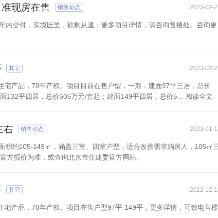
㎡准现房在售
销售动态
2023-02-2
一期年内交付，实境匠呈，欲购从速；更多项目详情，请咨询售楼处。咨询更
平
其它
2023-02-2
住宅产品，70年产权。项目目前在售户型，一期：建面97平三居，总价
面132平四居，总价505万元/套起；建面149平四居，总价5...
阅读全文
左右
销售动态
2023-01-1
面积约105-149㎡，涵盖三室、四室户型，适合改善需求购房人，105㎡
场官方报价为准，或查询北京市住建委官方网站。
平
其它
2022-12-1
宅产品，70年产权。项目在售户型97平-149平，更多详情，可致电售楼