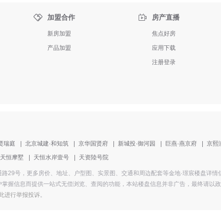


加盟合作
房产直播
新房加盟
焦点好房
产品加盟
应用下载
注册登录
贤瑞庭
|
北京城建·和知筑
|
京华国贤府
|
新城投·御河园
|
巨燕·燕京府
|
京熙
天恒摩墅
|
天恒水岸壹号
|
天资陸号院
为房山政通路29号，更多房价、地址、户型图、实景图、交通和周边配套等金地·璟宸楼盘详
掌握信息而提供一站式无偿浏览、查阅的功能，本站楼盘信息并非广告，最终请以政府部
此进行举报投诉
。