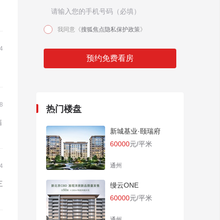
我同意《
搜狐焦点隐私保护政策
》
4
预约免费看房
8
热门楼盘
售
新城基业·颐瑞府
60000
元/平米
通州
4
三
缦云ONE
60000
元/平米
通州