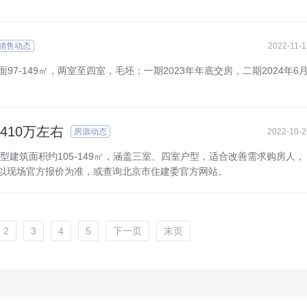
销售动态
2022-11-1
97-149㎡，两室至四室，毛坯；一期2023年年底交房，二期2024年6
410万左右
房源动态
2022-10-2
在售户型建筑面积约105-149㎡，涵盖三室、四室户型，适合改善需求购房人，
处以现场官方报价为准，或查询北京市住建委官方网站。
2
3
4
5
下一页
末页