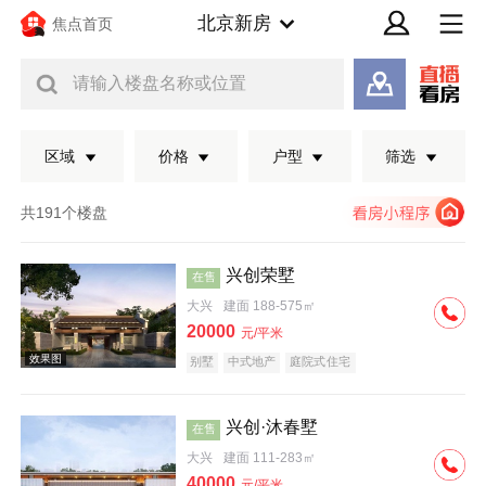
北京新房
焦点首页
请输入楼盘名称或位置
区域
价格
户型
筛选
共191个楼盘
兴创荣墅
在售
大兴
建面 188-575㎡
20000
元/平米
别墅
中式地产
庭院式住宅
兴创·沐春墅
在售
效果图
大兴
建面 111-283㎡
40000
元/平米