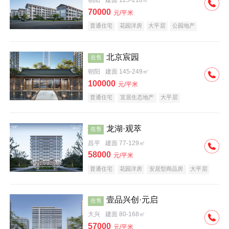
朝阳
建面 125-210㎡
70000
元/平米
普通住宅
花园洋房
大平层
公园地产
名企盘
宜居生态地产
北京宸园
在售
朝阳
建面 145-249㎡
100000
元/平米
普通住宅
宜居生态地产
大平层
龙湖·观萃
在售
昌平
建面 77-129㎡
58000
元/平米
普通住宅
花园洋房
安居型商品房
大平层
公园地产
名企盘
壹品兴创·元启
在售
大兴
建面 80-168㎡
57000
元/平米