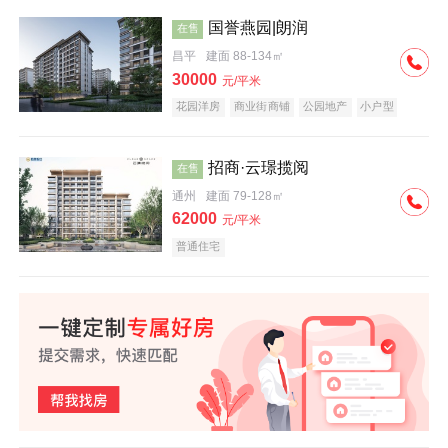
国誉燕园|朗润
在售
昌平
建面 88-134㎡
30000
元/平米
花园洋房
商业街商铺
公园地产
小户型
低总价
名企盘
招商·云璟揽阅
在售
通州
建面 79-128㎡
62000
元/平米
普通住宅