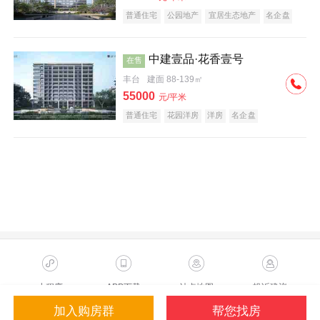
普通住宅
公园地产
宜居生态地产
名企盘
中建壹品·花香壹号
在售
丰台
建面 88-139㎡
55000
元/平米
普通住宅
花园洋房
洋房
名企盘
小程序
APP下载
站点地图
投诉建议
加入购房群
帮您找房
Copyright ©2023 Sohu.com Inc.