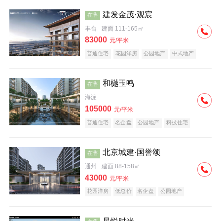
建发金茂·观宸
在售
丰台
建面 111-165㎡
83000
元/平米
普通住宅
花园洋房
公园地产
中式地产
大平层
名企盘
和樾玉鸣
在售
海淀
105000
元/平米
普通住宅
名企盘
公园地产
科技住宅
北京城建·国誉颂
在售
通州
建面 88-158㎡
43000
元/平米
花园洋房
低总价
名企盘
公园地产