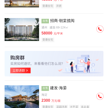
普通住宅
洋房
招商·朝棠揽阅
在售
通州
建面 69-124㎡
58000
元/平米
普通住宅
建发·海晏
在售
海淀
2300
万元/套
普通住宅
花园洋房
大平层
名企盘