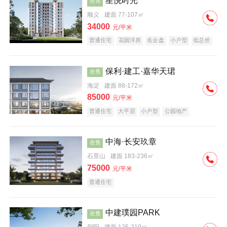
星悦时光
在售
顺义
建面 77-107㎡
34000
元/平米
普通住宅
花园洋房
名企盘
小户型
低总价
保利·建工·嘉华天珺
在售
海淀
建面 88-172㎡
85000
元/平米
普通住宅
大平层
小户型
公园地产
科技住宅
宜居生态地产
名企盘
中海·长安玖章
在售
石景山
建面 183-236㎡
75000
元/平米
普通住宅
中建璞园PARK
在售