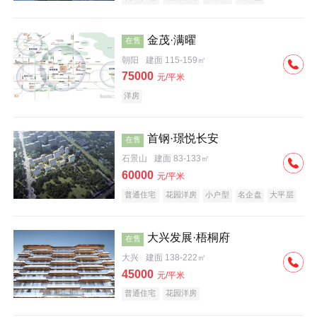
科技住宅
中式地产
河景地产
金茂·满曜
在售
朝阳
建面 115-159㎡
75000
元/平米
洋房
首钢·璟悦长安
在售
石景山
建面 83-133㎡
60000
元/平米
普通住宅
花园洋房
小户型
名企盘
大平层
大兴发展·梧桐府
在售
大兴
建面 138-222㎡
45000
元/平米
普通住宅
花园洋房