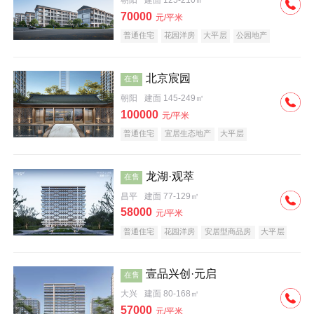
朝阳
建面 125-210㎡
70000
元/平米
普通住宅
花园洋房
大平层
公园地产
名企盘
宜居生态地产
北京宸园
在售
朝阳
建面 145-249㎡
100000
元/平米
普通住宅
宜居生态地产
大平层
龙湖·观萃
在售
昌平
建面 77-129㎡
58000
元/平米
普通住宅
花园洋房
安居型商品房
大平层
公园地产
名企盘
壹品兴创·元启
在售
大兴
建面 80-168㎡
57000
元/平米