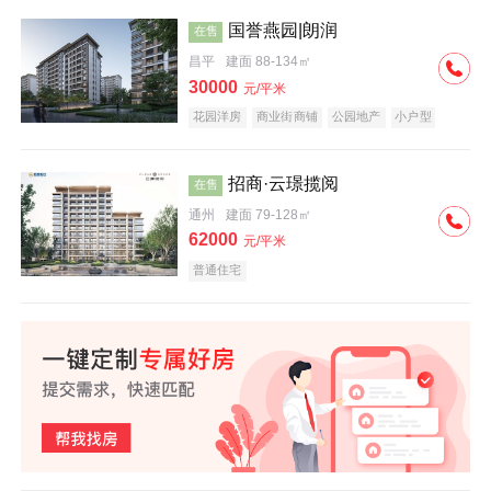
国誉燕园|朗润
在售
昌平
建面 88-134㎡
30000
元/平米
花园洋房
商业街商铺
公园地产
小户型
低总价
名企盘
招商·云璟揽阅
在售
通州
建面 79-128㎡
62000
元/平米
普通住宅