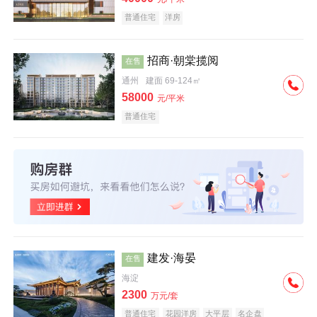
普通住宅
洋房
招商·朝棠揽阅
在售
通州
建面 69-124㎡
58000
元/平米
普通住宅
建发·海晏
在售
海淀
2300
万元/套
普通住宅
花园洋房
大平层
名企盘