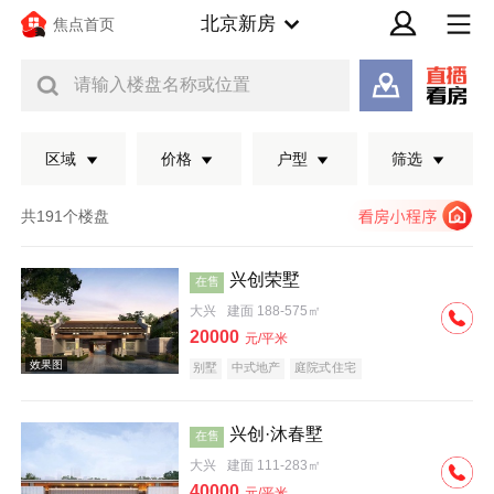
北京新房
焦点首页
请输入楼盘名称或位置
区域
价格
户型
筛选
共191个楼盘
兴创荣墅
在售
大兴
建面 188-575㎡
20000
元/平米
别墅
中式地产
庭院式住宅
兴创·沐春墅
在售
效果图
大兴
建面 111-283㎡
40000
元/平米