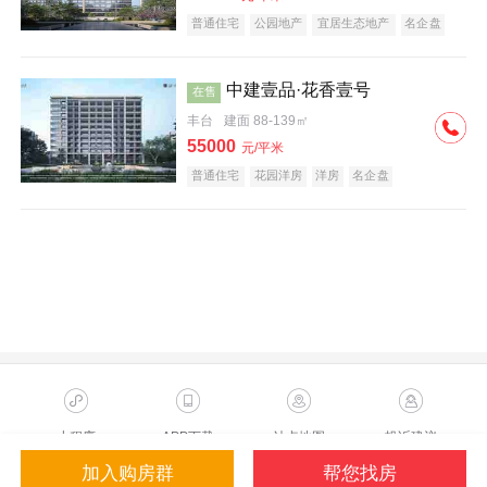
普通住宅
公园地产
宜居生态地产
名企盘
中建壹品·花香壹号
在售
丰台
建面 88-139㎡
55000
元/平米
普通住宅
花园洋房
洋房
名企盘
小程序
APP下载
站点地图
投诉建议
加入购房群
帮您找房
Copyright ©2023 Sohu.com Inc.