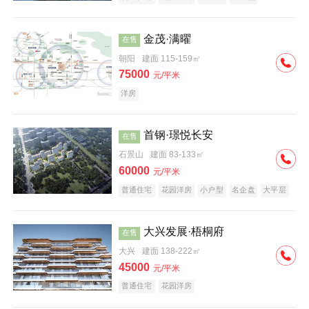
科技住宅
中式地产
河景地产
金茂·满曜
在售
朝阳
建面 115-159㎡
75000
元/平米
洋房
首钢·璟悦长安
在售
石景山
建面 83-133㎡
60000
元/平米
普通住宅
花园洋房
小户型
名企盘
大平层
大兴发展·梧桐府
在售
大兴
建面 138-222㎡
45000
元/平米
普通住宅
花园洋房