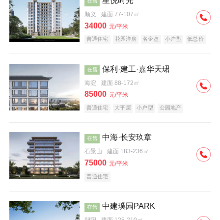
星悦时光
在售
顺义
建面 77-107㎡
34000
元/平米
普通住宅
花园洋房
名企盘
小户型
低总价
保利·建工·嘉华天珺
在售
海淀
建面 88-172㎡
85000
元/平米
普通住宅
大平层
小户型
公园地产
科技住宅
宜居生态地产
名企盘
中海·长安玖章
在售
石景山
建面 183-236㎡
75000
元/平米
普通住宅
中建璞园PARK
在售