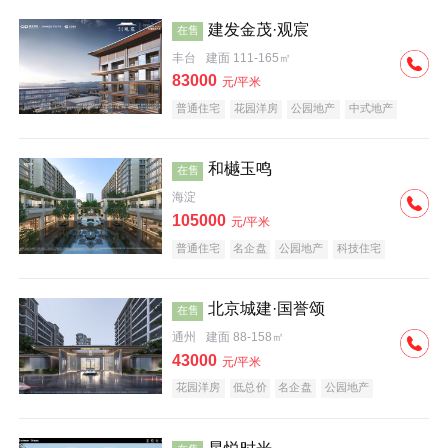
建发金茂·观宸
在售
丰台
建面 111-165㎡
83000
元/平米
普通住宅
花园洋房
公园地产
中式地产
大平层
名企盘
和樾玉鸣
在售
海淀
105000
元/平米
普通住宅
名企盘
公园地产
科技住宅
北京城建·国誉颂
在售
通州
建面 88-158㎡
43000
元/平米
花园洋房
低总价
名企盘
公园地产