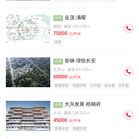
科技住宅
中式地产
河景地产
金茂·满曜
在售
朝阳
建面 115-159㎡
75000
元/平米
洋房
首钢·璟悦长安
在售
石景山
建面 83-133㎡
60000
元/平米
普通住宅
花园洋房
小户型
名企盘
大平层
大兴发展·梧桐府
在售
大兴
建面 138-222㎡
45000
元/平米
普通住宅
花园洋房