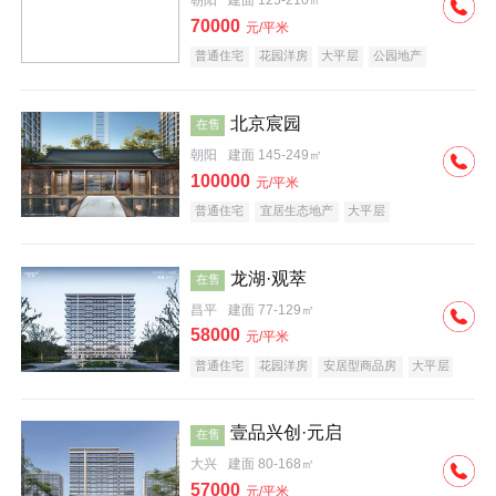
朝阳
建面 125-210㎡
70000
元/平米
普通住宅
花园洋房
大平层
公园地产
名企盘
宜居生态地产
北京宸园
在售
朝阳
建面 145-249㎡
100000
元/平米
普通住宅
宜居生态地产
大平层
龙湖·观萃
在售
昌平
建面 77-129㎡
58000
元/平米
普通住宅
花园洋房
安居型商品房
大平层
公园地产
名企盘
壹品兴创·元启
在售
大兴
建面 80-168㎡
57000
元/平米