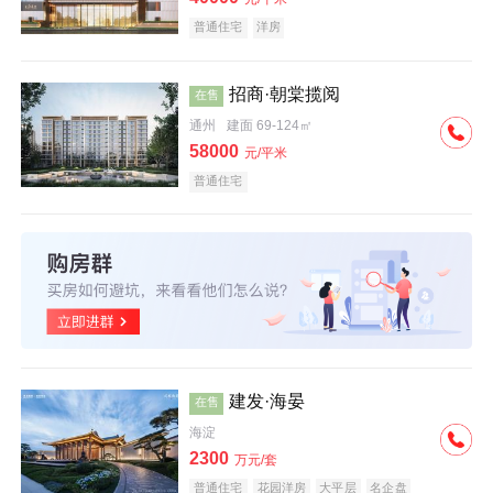
普通住宅
洋房
招商·朝棠揽阅
在售
通州
建面 69-124㎡
58000
元/平米
普通住宅
建发·海晏
在售
海淀
2300
万元/套
普通住宅
花园洋房
大平层
名企盘