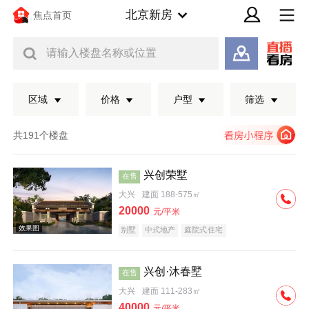
北京新房
焦点首页
请输入楼盘名称或位置
区域
价格
户型
筛选
共191个楼盘
兴创荣墅
在售
大兴
建面 188-575㎡
20000
元/平米
别墅
中式地产
庭院式住宅
兴创·沐春墅
在售
效果图
大兴
建面 111-283㎡
40000
元/平米