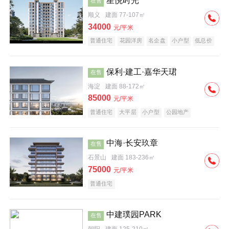
星悦时光
在售
顺义
建面 77-107㎡
34000
元/平米
普通住宅
花园洋房
名企盘
小户型
低总价
保利·建工·嘉华天珺
在售
海淀
建面 88-172㎡
85000
元/平米
普通住宅
大平层
小户型
公园地产
科技住宅
宜居生态地产
名企盘
中海·长安玖章
在售
石景山
建面 183-236㎡
75000
元/平米
普通住宅
中建璞园PARK
在售