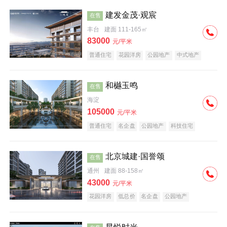
建发金茂·观宸
在售
丰台
建面 111-165㎡
83000
元/平米
普通住宅
花园洋房
公园地产
中式地产
大平层
名企盘
和樾玉鸣
在售
海淀
105000
元/平米
普通住宅
名企盘
公园地产
科技住宅
北京城建·国誉颂
在售
通州
建面 88-158㎡
43000
元/平米
花园洋房
低总价
名企盘
公园地产