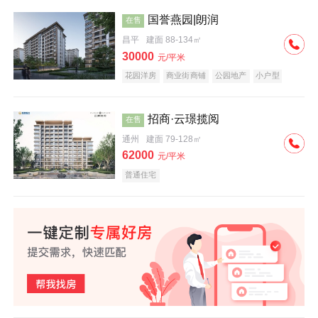
国誉燕园|朗润
在售
昌平
建面 88-134㎡
30000
元/平米
花园洋房
商业街商铺
公园地产
小户型
低总价
名企盘
招商·云璟揽阅
在售
通州
建面 79-128㎡
62000
元/平米
普通住宅