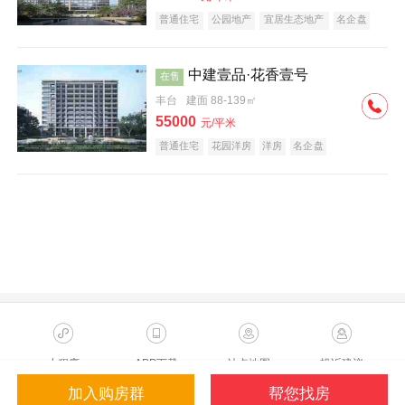
普通住宅
公园地产
宜居生态地产
名企盘
中建壹品·花香壹号
在售
丰台
建面 88-139㎡
55000
元/平米
普通住宅
花园洋房
洋房
名企盘
小程序
APP下载
站点地图
投诉建议
加入购房群
帮您找房
Copyright ©2023 Sohu.com Inc.