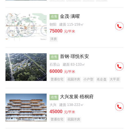
科技住宅
中式地产
河景地产
金茂·满曜
在售
朝阳
建面 115-159㎡
75000
元/平米
洋房
首钢·璟悦长安
在售
石景山
建面 83-133㎡
60000
元/平米
普通住宅
花园洋房
小户型
名企盘
大平层
大兴发展·梧桐府
在售
大兴
建面 138-222㎡
45000
元/平米
普通住宅
花园洋房