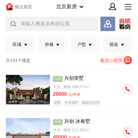
北京新房
焦点首页
请输入楼盘名称或位置
区域
价格
户型
筛选
共191个楼盘
兴创荣墅
在售
大兴
建面 188-575㎡
20000
元/平米
别墅
中式地产
庭院式住宅
兴创·沐春墅
在售
效果图
大兴
建面 111-283㎡
40000
元/平米