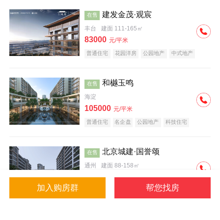
建发金茂·观宸
在售
丰台
建面 111-165㎡
83000
元/平米
普通住宅
花园洋房
公园地产
中式地产
大平层
名企盘
和樾玉鸣
在售
海淀
105000
元/平米
普通住宅
名企盘
公园地产
科技住宅
北京城建·国誉颂
在售
通州
建面 88-158㎡
43000
元/平米
加入购房群
帮您找房
花园洋房
低总价
名企盘
公园地产