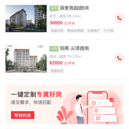
国誉燕园|朗润
在售
昌平
建面 88-134㎡
30000
元/平米
花园洋房
商业街商铺
公园地产
小户型
低总价
名企盘
招商·云璟揽阅
在售
通州
建面 79-128㎡
62000
元/平米
普通住宅