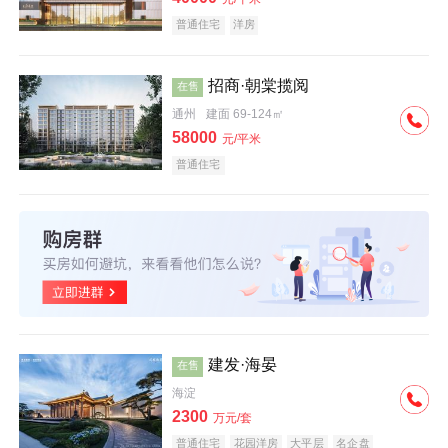
普通住宅
洋房
招商·朝棠揽阅
在售
通州
建面 69-124㎡
58000
元/平米
普通住宅
建发·海晏
在售
海淀
2300
万元/套
普通住宅
花园洋房
大平层
名企盘