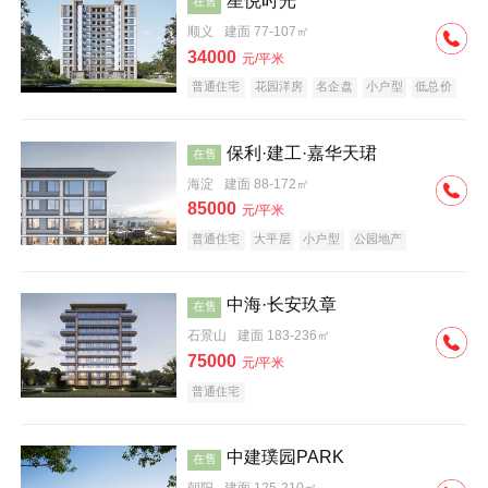
星悦时光
在售
顺义
建面 77-107㎡
34000
元/平米
普通住宅
花园洋房
名企盘
小户型
低总价
保利·建工·嘉华天珺
在售
海淀
建面 88-172㎡
85000
元/平米
普通住宅
大平层
小户型
公园地产
科技住宅
宜居生态地产
名企盘
中海·长安玖章
在售
石景山
建面 183-236㎡
75000
元/平米
普通住宅
中建璞园PARK
在售