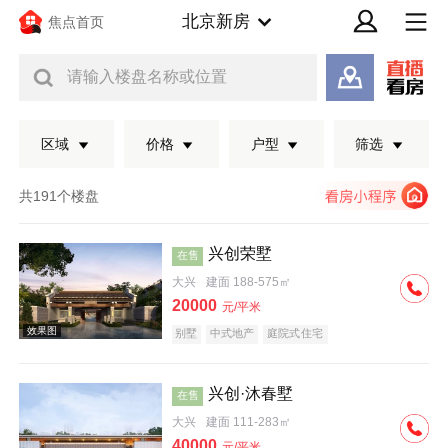
北京新房
焦点首页
请输入楼盘名称或位置
区域
价格
户型
筛选
共191个楼盘
兴创荣墅
在售
大兴
建面 188-575㎡
20000
元/平米
别墅
中式地产
庭院式住宅
兴创·沐春墅
在售
效果图
大兴
建面 111-283㎡
40000
元/平米