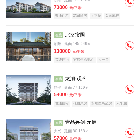
朝阳
建面 125-210㎡
70000
元/平米
普通住宅
花园洋房
大平层
公园地产
名企盘
宜居生态地产
北京宸园
在售
朝阳
建面 145-249㎡
100000
元/平米
普通住宅
宜居生态地产
大平层
龙湖·观萃
在售
昌平
建面 77-129㎡
58000
元/平米
普通住宅
花园洋房
安居型商品房
大平层
公园地产
名企盘
壹品兴创·元启
在售
大兴
建面 80-168㎡
57000
元/平米