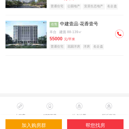
普通住宅
公园地产
宜居生态地产
名企盘
中建壹品·花香壹号
在售
丰台
建面 88-139㎡
55000
元/平米
普通住宅
花园洋房
洋房
名企盘
小程序
APP下载
站点地图
投诉建议
加入购房群
帮您找房
Copyright ©2023 Sohu.com Inc.