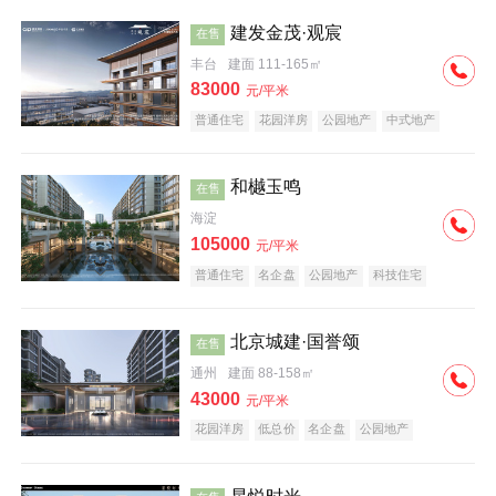
建发金茂·观宸
在售
丰台
建面 111-165㎡
83000
元/平米
普通住宅
花园洋房
公园地产
中式地产
大平层
名企盘
和樾玉鸣
在售
海淀
105000
元/平米
普通住宅
名企盘
公园地产
科技住宅
北京城建·国誉颂
在售
通州
建面 88-158㎡
43000
元/平米
花园洋房
低总价
名企盘
公园地产