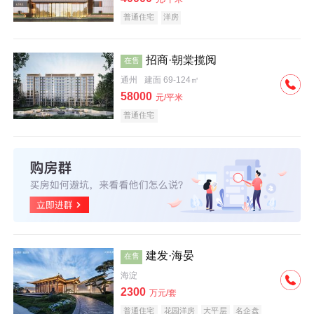
普通住宅
洋房
招商·朝棠揽阅
在售
通州
建面 69-124㎡
58000
元/平米
普通住宅
建发·海晏
在售
海淀
2300
万元/套
普通住宅
花园洋房
大平层
名企盘