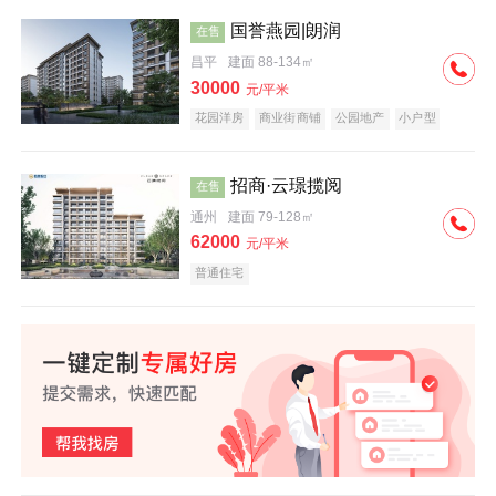
国誉燕园|朗润
在售
昌平
建面 88-134㎡
30000
元/平米
花园洋房
商业街商铺
公园地产
小户型
低总价
名企盘
招商·云璟揽阅
在售
通州
建面 79-128㎡
62000
元/平米
普通住宅