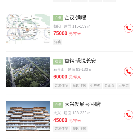
科技住宅
中式地产
河景地产
金茂·满曜
在售
朝阳
建面 115-159㎡
75000
元/平米
洋房
首钢·璟悦长安
在售
石景山
建面 83-133㎡
60000
元/平米
普通住宅
花园洋房
小户型
名企盘
大平层
大兴发展·梧桐府
在售
大兴
建面 138-222㎡
45000
元/平米
普通住宅
花园洋房