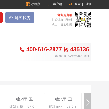


小程序

客户端
登录
|
注册
官方购房群

地图找房
扫码进群领资料
购房干货全都要
400-616-2877
435136

转
访问时间2026年08月05日
3室2厅1卫
3室2厅1卫
3室2厅2

建筑面积： 87.0㎡
建筑面积： 87.0㎡
建筑面积： 10