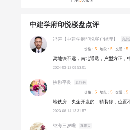
已有
5
人报名
中建学府印悦楼盘点评
冯涛【中建学府印悦客户经理】
真想
5
5
5
价格：
地段：
交通：
离地铁不远，南北通透，户型方正，
2024-03-12 09:53:01
拂柳平良
真想买
5
5
5
价格：
地段：
交通：
地铁房，央企开发的，精装修，位置
2023-08-14 13:31:57
继海三岁啦
真想买