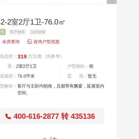
B2-2室2厅1卫-76.0㎡
在售
客厅朝南
主卧朝南

余房查询
咨询户型优惠
319
低总价：
万元/套
（供参考）
居 室：
2室2厅1卫
户型朝向：
南
筑面积：
76.0平米
层 高：
暂无
型解析：
客厅与主卧均朝南，且都带有飘窗，延展室内
空间。
400-616-2877 转 435136
