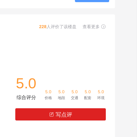
228
人评价了该楼盘
查看更多

5.0
5.0
5.0
5.0
5.0
5.0
综合评分
价格
地段
交通
配套
环境
写点评
