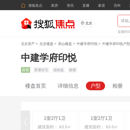

搜狐焦点
新房
资讯
直播
家居
百科

北京
金融街武
北京房产
>
北京楼盘
>
房山楼盘
>
中建学府印悦
>
中建学府印悦户型
中建学府印悦
在售
普通住宅
临铁盘
板楼
楼盘首页
详细信息
户型
相册
1室2厅1卫
1室2厅1卫

建筑面积： 63.0㎡
建筑面积： 63.0㎡