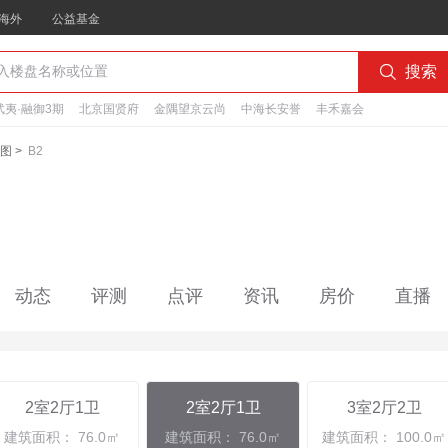
海外
公益基金

搜索
夷·融御3期
北京国贤府
金隅望京云尚
中海长安誉
丰禾嘉会
图
>
B2
动态
评测
点评
资讯
房价
直播
2室2厅1卫
2室2厅1卫
3室2厅2卫
建筑面积： 76.0㎡
建筑面积： 76.0㎡
建筑面积： 100.0㎡