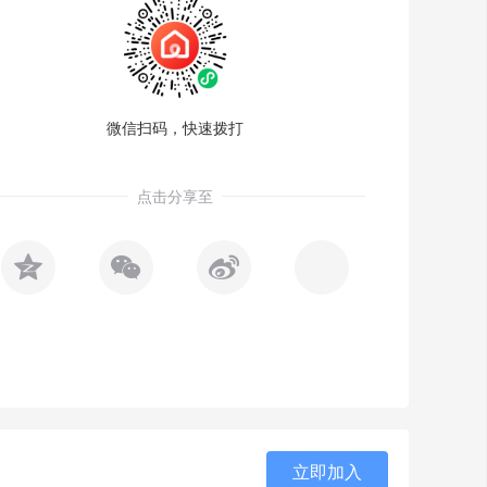
微信扫码，快速拨打
点击分享至



立即加入