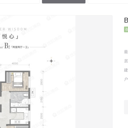
最
建
户