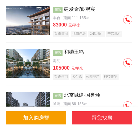
建发金茂·观宸
在售
丰台
建面 111-165㎡
83000
元/平米
普通住宅
花园洋房
公园地产
中式地产
大平层
名企盘
和樾玉鸣
在售
海淀
105000
元/平米
普通住宅
名企盘
公园地产
科技住宅
北京城建·国誉颂
在售
通州
建面 88-158㎡
43000
元/平米
加入购房群
帮您找房
花园洋房
低总价
名企盘
公园地产