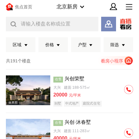
北京新房
焦点首页
请输入楼盘名称或位置
区域
价格
户型
筛选
共191个楼盘
兴创荣墅
在售
大兴
建面 188-575㎡
20000
元/平米
别墅
中式地产
庭院式住宅
兴创·沐春墅
在售
效果图
大兴
建面 111-283㎡
40000
元/平米