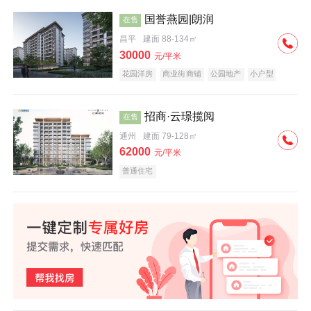
国誉燕园|朗润
在售
昌平
建面 88-134㎡
30000
元/平米
花园洋房
商业街商铺
公园地产
小户型
低总价
名企盘
招商·云璟揽阅
在售
通州
建面 79-128㎡
62000
元/平米
普通住宅