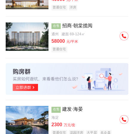
普通住宅
洋房
招商·朝棠揽阅
在售
通州
建面 69-124㎡
58000
元/平米
普通住宅
建发·海晏
在售
海淀
2300
万元/套
普通住宅
花园洋房
大平层
名企盘