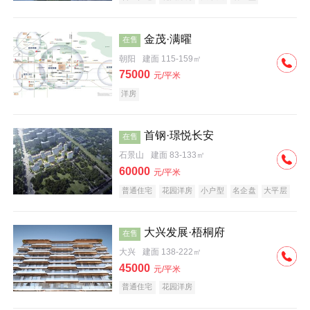
科技住宅
中式地产
河景地产
金茂·满曜
在售
朝阳
建面 115-159㎡
75000
元/平米
洋房
首钢·璟悦长安
在售
石景山
建面 83-133㎡
60000
元/平米
普通住宅
花园洋房
小户型
名企盘
大平层
大兴发展·梧桐府
在售
大兴
建面 138-222㎡
45000
元/平米
普通住宅
花园洋房