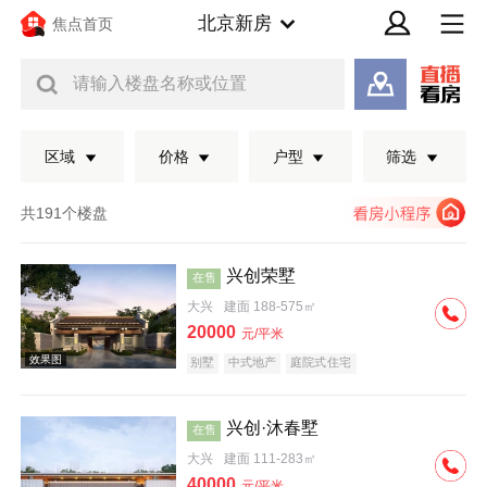
北京新房
焦点首页
请输入楼盘名称或位置
区域
价格
户型
筛选
共191个楼盘
兴创荣墅
在售
大兴
建面 188-575㎡
20000
元/平米
别墅
中式地产
庭院式住宅
兴创·沐春墅
在售
效果图
大兴
建面 111-283㎡
40000
元/平米