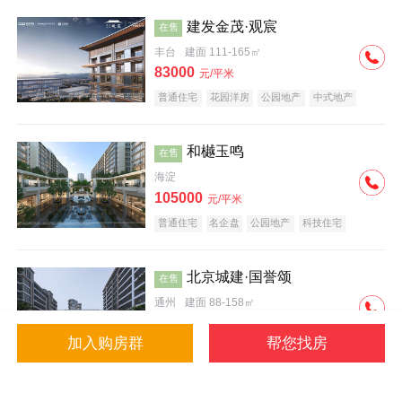
建发金茂·观宸
在售
丰台
建面 111-165㎡
83000
元/平米
普通住宅
花园洋房
公园地产
中式地产
大平层
名企盘
和樾玉鸣
在售
海淀
105000
元/平米
普通住宅
名企盘
公园地产
科技住宅
北京城建·国誉颂
在售
通州
建面 88-158㎡
43000
元/平米
加入购房群
帮您找房
花园洋房
低总价
名企盘
公园地产