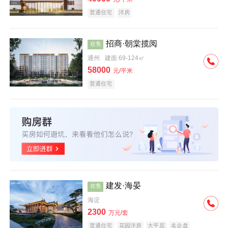
普通住宅
洋房
招商·朝棠揽阅
在售
通州
建面 69-124㎡
58000
元/平米
普通住宅
建发·海晏
在售
海淀
2300
万元/套
普通住宅
花园洋房
大平层
名企盘