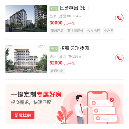
国誉燕园|朗润
在售
昌平
建面 88-134㎡
30000
元/平米
花园洋房
商业街商铺
公园地产
小户型
低总价
名企盘
招商·云璟揽阅
在售
通州
建面 79-128㎡
62000
元/平米
普通住宅