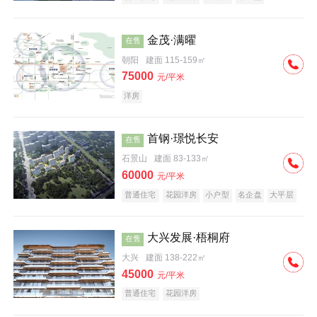
科技住宅
中式地产
河景地产
金茂·满曜
在售
朝阳
建面 115-159㎡
75000
元/平米
洋房
首钢·璟悦长安
在售
石景山
建面 83-133㎡
60000
元/平米
普通住宅
花园洋房
小户型
名企盘
大平层
大兴发展·梧桐府
在售
大兴
建面 138-222㎡
45000
元/平米
普通住宅
花园洋房