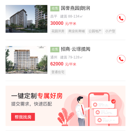
国誉燕园|朗润
在售
昌平
建面 88-134㎡
30000
元/平米
花园洋房
商业街商铺
公园地产
小户型
低总价
名企盘
招商·云璟揽阅
在售
通州
建面 79-128㎡
62000
元/平米
普通住宅