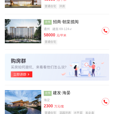
普通住宅
洋房
招商·朝棠揽阅
在售
通州
建面 69-124㎡
58000
元/平米
普通住宅
建发·海晏
在售
海淀
2300
万元/套
普通住宅
花园洋房
大平层
名企盘