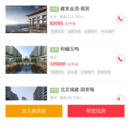
建发金茂·观宸
在售
丰台
建面 111-165㎡
83000
元/平米
普通住宅
花园洋房
公园地产
中式地产
大平层
名企盘
和樾玉鸣
在售
海淀
105000
元/平米
普通住宅
名企盘
公园地产
科技住宅
北京城建·国誉颂
在售
通州
建面 88-158㎡
43000
元/平米
加入购房群
帮您找房
花园洋房
低总价
名企盘
公园地产