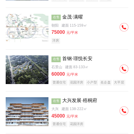
科技住宅
中式地产
河景地产
金茂·满曜
在售
朝阳
建面 115-159㎡
75000
元/平米
洋房
首钢·璟悦长安
在售
石景山
建面 83-133㎡
60000
元/平米
普通住宅
花园洋房
小户型
名企盘
大平层
大兴发展·梧桐府
在售
大兴
建面 138-222㎡
45000
元/平米
普通住宅
花园洋房