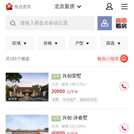
北京新房
焦点首页
请输入楼盘名称或位置
区域
价格
户型
筛选
共191个楼盘
兴创荣墅
在售
大兴
建面 188-575㎡
20000
元/平米
别墅
中式地产
庭院式住宅
兴创·沐春墅
在售
效果图
大兴
建面 111-283㎡
40000
元/平米