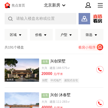
北京新房
焦点首页
请输入楼盘名称或位置
区域
价格
户型
筛选
共191个楼盘
兴创荣墅
在售
大兴
建面 188-575㎡
20000
元/平米
别墅
中式地产
庭院式住宅
兴创·沐春墅
在售
效果图
大兴
建面 111-283㎡
40000
元/平米