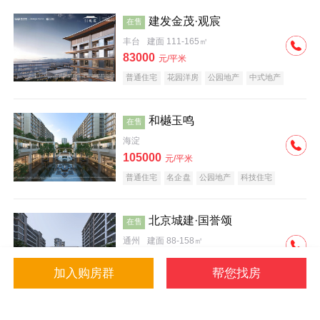
建发金茂·观宸
在售
丰台
建面 111-165㎡
83000
元/平米
普通住宅
花园洋房
公园地产
中式地产
大平层
名企盘
和樾玉鸣
在售
海淀
105000
元/平米
普通住宅
名企盘
公园地产
科技住宅
北京城建·国誉颂
在售
通州
建面 88-158㎡
43000
元/平米
加入购房群
帮您找房
花园洋房
低总价
名企盘
公园地产