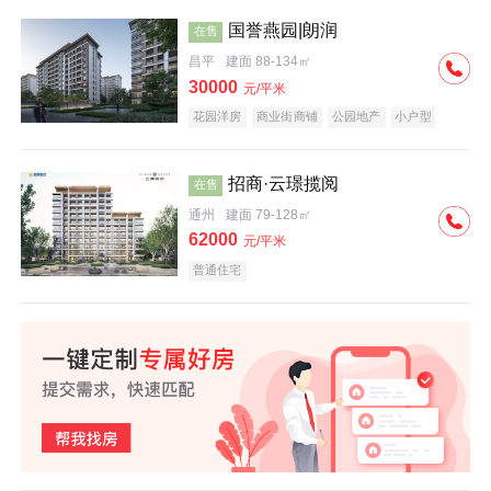
国誉燕园|朗润
在售
昌平
建面 88-134㎡
30000
元/平米
花园洋房
商业街商铺
公园地产
小户型
低总价
名企盘
招商·云璟揽阅
在售
通州
建面 79-128㎡
62000
元/平米
普通住宅