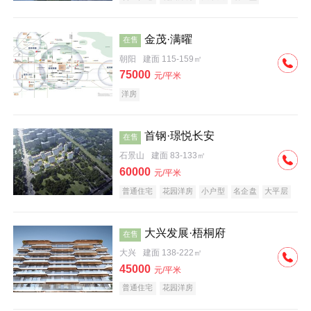
科技住宅
中式地产
河景地产
金茂·满曜
在售
朝阳
建面 115-159㎡
75000
元/平米
洋房
首钢·璟悦长安
在售
石景山
建面 83-133㎡
60000
元/平米
普通住宅
花园洋房
小户型
名企盘
大平层
大兴发展·梧桐府
在售
大兴
建面 138-222㎡
45000
元/平米
普通住宅
花园洋房