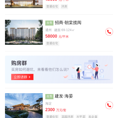
普通住宅
洋房
招商·朝棠揽阅
在售
通州
建面 69-124㎡
58000
元/平米
普通住宅
建发·海晏
在售
海淀
2300
万元/套
普通住宅
花园洋房
大平层
名企盘