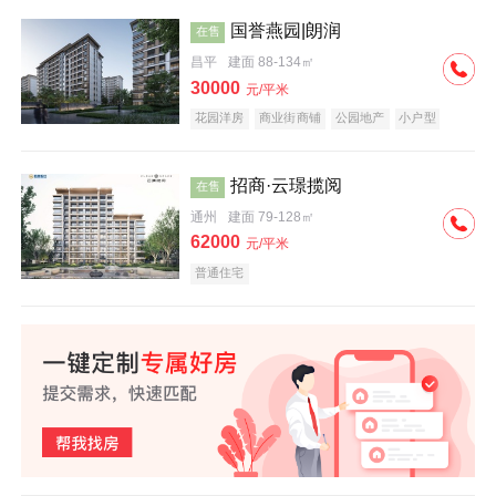
国誉燕园|朗润
在售
昌平
建面 88-134㎡
30000
元/平米
花园洋房
商业街商铺
公园地产
小户型
低总价
名企盘
招商·云璟揽阅
在售
通州
建面 79-128㎡
62000
元/平米
普通住宅