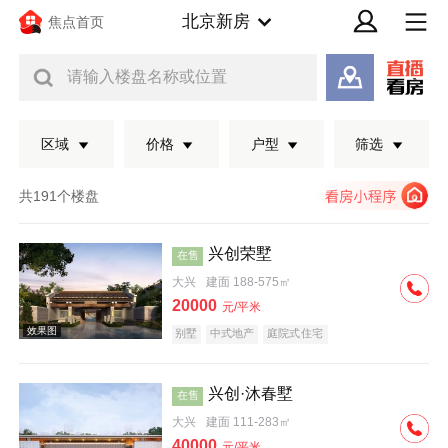
北京新房
焦点首页
请输入楼盘名称或位置
区域
价格
户型
筛选
共191个楼盘
兴创荣墅
在售
大兴
建面 188-575㎡
20000
元/平米
别墅
中式地产
庭院式住宅
兴创·沐春墅
在售
效果图
大兴
建面 111-283㎡
40000
元/平米