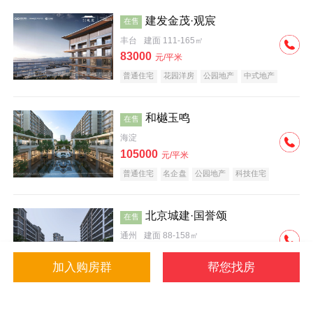
建发金茂·观宸
在售
丰台
建面 111-165㎡
83000
元/平米
普通住宅
花园洋房
公园地产
中式地产
大平层
名企盘
和樾玉鸣
在售
海淀
105000
元/平米
普通住宅
名企盘
公园地产
科技住宅
北京城建·国誉颂
在售
通州
建面 88-158㎡
43000
元/平米
加入购房群
帮您找房
花园洋房
低总价
名企盘
公园地产