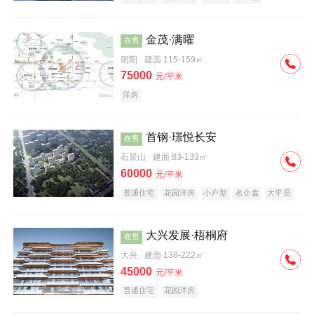
科技住宅
中式地产
河景地产
金茂·满曜
在售
朝阳
建面 115-159㎡
75000
元/平米
洋房
首钢·璟悦长安
在售
石景山
建面 83-133㎡
60000
元/平米
普通住宅
花园洋房
小户型
名企盘
大平层
大兴发展·梧桐府
在售
大兴
建面 138-222㎡
45000
元/平米
普通住宅
花园洋房