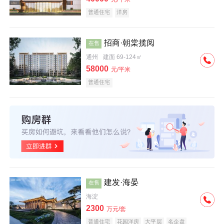
普通住宅
洋房
招商·朝棠揽阅
在售
通州
建面 69-124㎡
58000
元/平米
普通住宅
建发·海晏
在售
海淀
2300
万元/套
普通住宅
花园洋房
大平层
名企盘