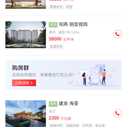
普通住宅
洋房
招商·朝棠揽阅
在售
通州
建面 69-124㎡
58000
元/平米
普通住宅
建发·海晏
在售
海淀
2300
万元/套
普通住宅
花园洋房
大平层
名企盘