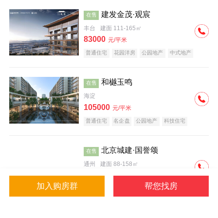
建发金茂·观宸
在售
丰台
建面 111-165㎡
83000
元/平米
普通住宅
花园洋房
公园地产
中式地产
大平层
名企盘
和樾玉鸣
在售
海淀
105000
元/平米
普通住宅
名企盘
公园地产
科技住宅
北京城建·国誉颂
在售
通州
建面 88-158㎡
43000
元/平米
加入购房群
帮您找房
花园洋房
低总价
名企盘
公园地产