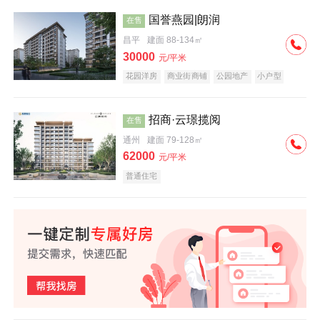
国誉燕园|朗润
在售
昌平
建面 88-134㎡
30000
元/平米
花园洋房
商业街商铺
公园地产
小户型
低总价
名企盘
招商·云璟揽阅
在售
通州
建面 79-128㎡
62000
元/平米
普通住宅