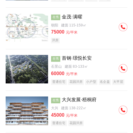
科技住宅
中式地产
河景地产
金茂·满曜
在售
朝阳
建面 115-159㎡
75000
元/平米
洋房
首钢·璟悦长安
在售
石景山
建面 83-133㎡
60000
元/平米
普通住宅
花园洋房
小户型
名企盘
大平层
大兴发展·梧桐府
在售
大兴
建面 138-222㎡
45000
元/平米
普通住宅
花园洋房