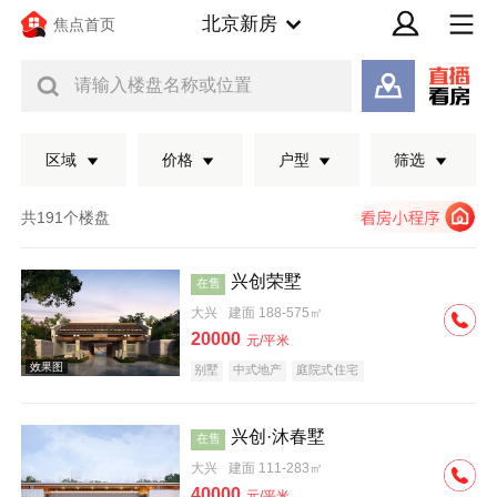
北京新房
焦点首页
请输入楼盘名称或位置
区域
价格
户型
筛选
共191个楼盘
兴创荣墅
在售
大兴
建面 188-575㎡
20000
元/平米
别墅
中式地产
庭院式住宅
兴创·沐春墅
在售
效果图
大兴
建面 111-283㎡
40000
元/平米