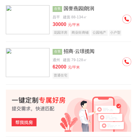
国誉燕园|朗润
在售
昌平
建面 88-134㎡
30000
元/平米
花园洋房
商业街商铺
公园地产
小户型
低总价
名企盘
招商·云璟揽阅
在售
通州
建面 79-128㎡
62000
元/平米
普通住宅