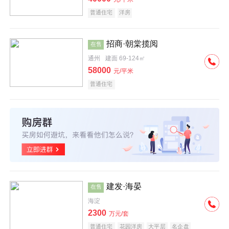
普通住宅
洋房
招商·朝棠揽阅
在售
通州
建面 69-124㎡
58000
元/平米
普通住宅
建发·海晏
在售
海淀
2300
万元/套
普通住宅
花园洋房
大平层
名企盘