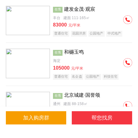
建发金茂·观宸
在售
丰台
建面 111-165㎡
83000
元/平米
普通住宅
花园洋房
公园地产
中式地产
大平层
名企盘
和樾玉鸣
在售
海淀
105000
元/平米
普通住宅
名企盘
公园地产
科技住宅
北京城建·国誉颂
在售
通州
建面 88-158㎡
43000
元/平米
加入购房群
帮您找房
花园洋房
低总价
名企盘
公园地产