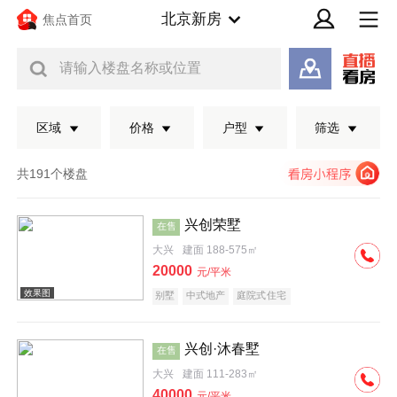
北京新房
焦点首页
请输入楼盘名称或位置
区域
价格
户型
筛选
共191个楼盘
兴创荣墅
在售
大兴
建面 188-575㎡
20000
元/平米
别墅
中式地产
庭院式住宅
兴创·沐春墅
在售
效果图
大兴
建面 111-283㎡
40000
元/平米