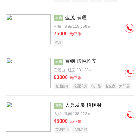
科技住宅
中式地产
河景地产
金茂·满曜
在售
朝阳
建面 115-159㎡
75000
元/平米
洋房
首钢·璟悦长安
在售
石景山
建面 83-133㎡
60000
元/平米
普通住宅
花园洋房
小户型
名企盘
大平层
大兴发展·梧桐府
在售
大兴
建面 138-222㎡
45000
元/平米
普通住宅
花园洋房