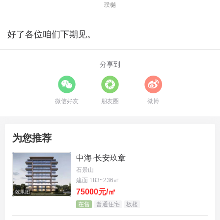
璞樾
好了各位咱们下期见。
分享到
微信好友
朋友圈
微博
为您推荐
中海·长安玖章
石景山
建面 183~236㎡
75000元/㎡
效果图
在售
普通住宅
板楼