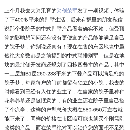
上个月我去大兴采育的
兴创荣墅
发了一期视频，体验
了下400多平米的别墅生活，后来有群里的朋友私信
说那个带院子的中式别墅产品看着确实不赖，但受预
算的影响想问问还有没有更便宜的产品能够满足自己
的院子梦，你别说还真有！现在在售的东区地块中虽
然绝大多数都是之前提到的中式联排别墅，但是在地
块的最北侧开发商还规划了四栋四叠拼的产品，其中
一二层加B1层260-288平米的下叠产品可以满足您的
院子梦，每家每户的门前都留有独立的小院，我去的
时候看到已经有入住的业主了，在自家的院子里种种
花养养草还是挺惬意的，有的业主还在院子里自己搭
了个凉亭，这样的户型总价大概在580-650万左右就
能下来了，同样的价格在市区咱可能也就买个刚需刚
改类的产品，而在荣墅绝对可以治疗您的面积不足恐