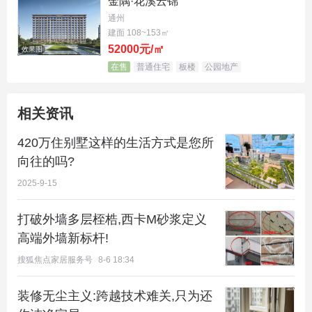
金隅·花溪云锦
通州
建面 108~153㎡
52000元/㎡
效果图
在售
普通住宅
板楼
公园地产
相关资讯
420万住别墅这样的生活方式是您所
向往的吗?
2025-9-15
打破外墙多层桎梏,西卡M砂浆定义
高端外墙新标杆!
搜狐焦点家居服务号
8-6 18:34
装修无尘主义:跨越技术难关,只为还