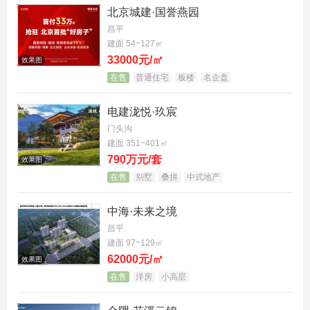
北京城建·国誉燕园
昌平
建面 54~127㎡
33000元/㎡
效果图
在售
普通住宅
板楼
名企盘
电建泷悦·玖宸
门头沟
建面 351~401㎡
790万元/套
效果图
在售
别墅
叠拼
中式地产
中海·未来之境
昌平
建面 97~129㎡
62000元/㎡
效果图
在售
洋房
小高层