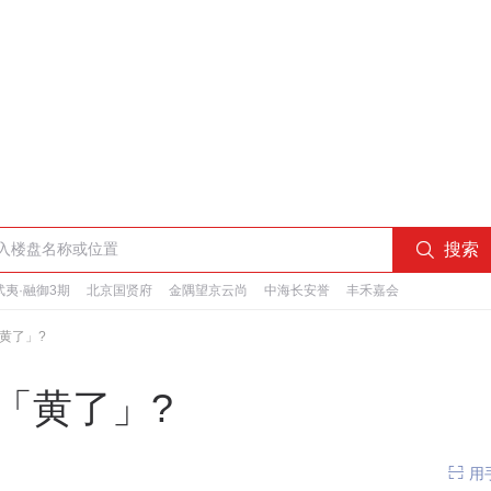

搜索
夷·融御3期
北京国贤府
金隅望京云尚
中海长安誉
丰禾嘉会
黄了」?
「黄了」?

用