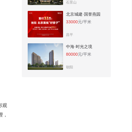
石景山
北京城建·国誉燕园
33000
元/平米
昌平
中海·时光之境
80000
元/平米
朝阳
形观
理，