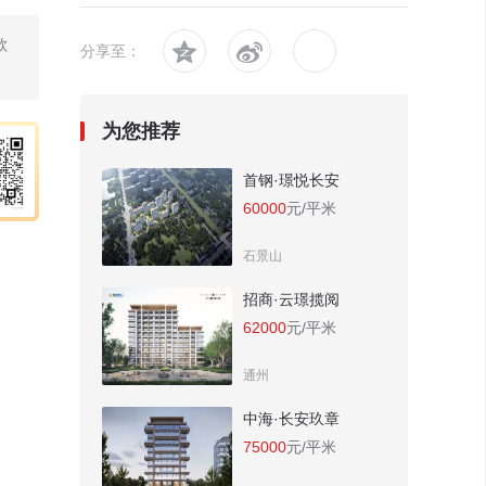
款


分享至：
为您推荐
首钢·璟悦长安
60000
元/平米
石景山
招商·云璟揽阅
62000
元/平米
通州
中海·长安玖章
75000
元/平米