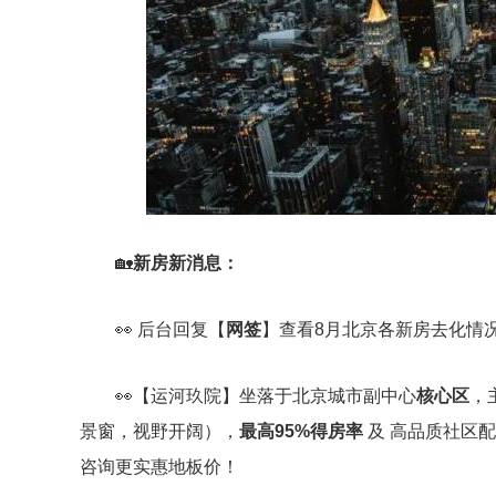
🏡
新房新消息：
👀 后台回复【
网签
】查看8月北京各新房去化情
👀【运河玖院】坐落于北京城市副中心
核心区
，
景窗，视野开阔），
最高95%得房率
及 高品质社区配
咨询更实惠地板价！