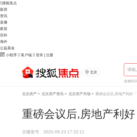

搜狐焦点
新房
资讯
直播
家居
百科
海外
公益基金

小程序

客户端

登录
|
注册

北京
金融街武
北京房产
>
北京房产资讯
>
北京房产市场
>
重磅会议后,房地产利好「
重磅会议后,房地产利好
京楼壹号
2025-09-23 17:32:11