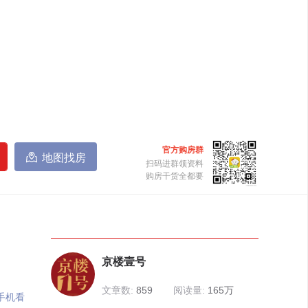
官方购房群

地图找房
扫码进群领资料
购房干货全都要
京楼壹号
文章数:
859
阅读量:
165万
手机看