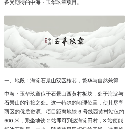
备受期待的中海・玉华玖章项目。
一、地段：海淀石景山双区核芯，繁华与自然兼得
中海・玉华玖章位于石景山西黄村板块，处于海淀与
石景山的衔接之处。这一特殊的地理位置，使其尽享
两区的优质资源。项目距离地铁 6 号线西黄村站仅约
600 米，乘坐地铁 2 站即可到达海淀田村，3 站便能