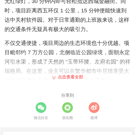
无红绿灯，30 分钟内即可轻松抵达西城金融街。同
时，项目距离西五环仅 1 公里，15 分钟便能快速到
达中关村软件园。对于日常通勤的上班族来说，这样
的交通条件无疑具有极大的吸引力。
不仅交通便捷，项目周边的生态环境也十分优越。项
目毗邻约 7 万方公园，北侧临近公园绿境，面朝永定
河引水渠，形成了天然的 “玉带环腰、左府右园” 的祥
瑞格局。在这里，业主可以在繁华都市中尽情享受大
点击查看全部
自然的宁静与美好，实现真正的 “离尘不离城”。
二、配套：全维生活圈，满足多元需求
分享到
教育资源
：项目周边教育资源丰富，形成了幼小初全
龄教育链。东北方向有 12 年一贯制的北大附中石景
微信好友
朋友圈
微博
山学校，为孩子提供了优质的教育环境。此外，648