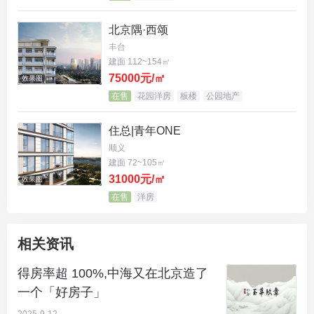
军总医院、空军特色医学中心等 9 家医疗机构，全方
北京隅·西颂
位守护业主的健康。
丰台
建面 112~154㎡
三、产品：纯洋房社区，创新设计引领人居新潮流
75000元/㎡
效果图
在售
花园洋房
板楼
公园地产
整体规划
：中海・玉华玖章由 5 栋纯洋房组成，容积
率约 1.6，绿地率达到 30%。项目采用一梯两户的设
住总|青年ONE
计，层高约 3.45 米，坡屋顶设计不仅增添了建筑的
顺义
建面 72~105㎡
美感，还提高了居住的舒适度。项目总计百余套房
31000元/㎡
效果图
源，户均建面约 190 平米，主力户型为 170㎡，少量
在售
洋房
150㎡，中间 3# 楼的顶配户型为 300 平米，顶层采
用挑空设计，可做跃层或复式产品。南排 4#、5# 楼
相关资讯
首层全部架空，增加了社区的空间感和通透性。北排
得房率超 100%,中海又在北京造了
1#、2# 楼可享北侧永定河引水渠的河景资源，每栋
一个「好房子」
楼都有其独特的魅力，充分体现了小盘的均好性优