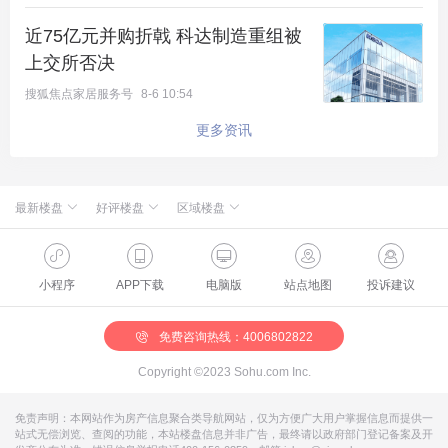
近75亿元并购折戟 科达制造重组被
上交所否决
搜狐焦点家居服务号
8-6 10:54
更多资讯
最新楼盘
好评楼盘
区域楼盘
新航城世界映
北京楼盘
桃源新都孔雀城
怀柔国贤府
海淀楼盘
华银天鹅湖
缦合北京
石景山楼盘
温泉新都孔雀城
绿城·朗月和风
昌平楼盘
中海北京世家
懋源·騴橒臺
丰台楼盘
燕都古城·和园
北京城建·文华知筑
大兴楼盘
空港新都孔雀城 国门壹号
小程序
APP下载
电脑版
站点地图
投诉建议
北京城建·和知筑|铂瑞
房山楼盘
中冶兴隆新城·红石郡
北京建工·嘉棠雅序
朝阳楼盘
路劲阳光城
国樾天颂
通州楼盘
富力和园
兴创·万象茗筑
顺义楼盘
路劲阳光城商业
门头沟楼盘
八达岭孔雀城·盛景新都
怀柔楼盘
京第银座
免费咨询热线：4006802822
Copyright ©2023 Sohu.com Inc.
建面约 239㎡户型更是亮点十足，采用全景舱客厅设
免责声明：本网站作为房产信息聚合类导航网站，仅为方便广大用户掌握信息而提供一
计，三面无墙、纯落地窗，实现了 270 度观景。室内
站式无偿浏览、查阅的功能，本站楼盘信息并非广告，最终请以政府部门登记备案及开