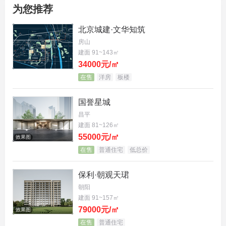
地块旁还有首师大附属苹果园中学、石景山外语实验
为您推荐
小学、苹果园第二小学等学校，649 地块还规划有幼
北京城建·文华知筑
儿园用地。从幼儿园到中学，一站式的教育配套，让
房山
孩子在家门口就能接受良好的教育。
建面 91~143㎡
34000元/㎡
商业配套
：对于追求高品质生活的购房者来说，商业
在售
洋房
板楼
配套的完善程度至关重要。中海・玉华玖章周边商业
国誉星城
氛围浓厚，约 900 米处便是 23 万㎡的京西大悦城，
昌平
这里汇聚了众多国际国内知名品牌，涵盖购物、餐
建面 81~126㎡
饮、娱乐等多种业态，满足业主日常的购物和休闲需
55000元/㎡
效果图
求。此外，1.2 公里内还有山姆会员店，为业主提供
在售
普通住宅
低总价
高品质的商品和便捷的购物体验。
保利·朝观天珺
朝阳
医疗设施
：健康是美好生活的基石，项目周边医疗资
建面 91~157㎡
源同样十分丰富。东北侧一路之隔便是首钢医院，为
79000元/㎡
效果图
业主的健康提供了坚实的保障。此外，周边还有解放
在售
普通住宅