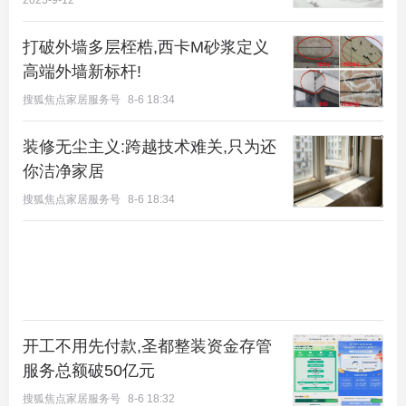
2025-9-12
势。
户型亮点
：中海・玉华玖章的户型设计堪称一绝，得
打破外墙多层桎梏,西卡M砂浆定义
高端外墙新标杆!
房率超 100%（含赠送面积）。项目通过多种创新设
计实现了高得房率，如开敞阳台赠送 50%，花池、
搜狐焦点家居服务号
8-6 18:34
飘窗、挑空、防火挑檐、露台、私家电梯厅均赠送 1
装修无尘主义:跨越技术难关,只为还
00%。以建面约 157㎡户型为例，该户型拥有独立玄
你洁净家居
关，厨房朝西，避免了房间对着西面酒店的问题。同
搜狐焦点家居服务号
8-6 18:34
时，该户型还拥有开敞阳台、飘窗、花池、防火挑
檐、私家电梯厅等赠送面积，总赠送面积约 22.9㎡，
实际得房率约 93.96%。建面约 186㎡户型的厨房位
于入户门北侧，北侧带生活阳台，户型设计中规中
矩，同样拥有丰富的赠送面积，总赠送面积约 22.9
开工不用先付款,圣都整装资金存管
㎡，实际得房率约 91.04%。
服务总额破50亿元
搜狐焦点家居服务号
8-6 18:32