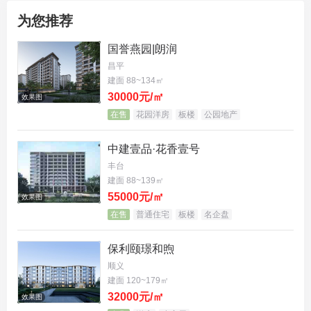
为您推荐
国誉燕园|朗润
昌平
建面 88~134㎡
30000元/㎡
效果图
在售
花园洋房
板楼
公园地产
中建壹品·花香壹号
丰台
建面 88~139㎡
55000元/㎡
效果图
在售
普通住宅
板楼
名企盘
保利颐璟和煦
顺义
建面 120~179㎡
32000元/㎡
效果图