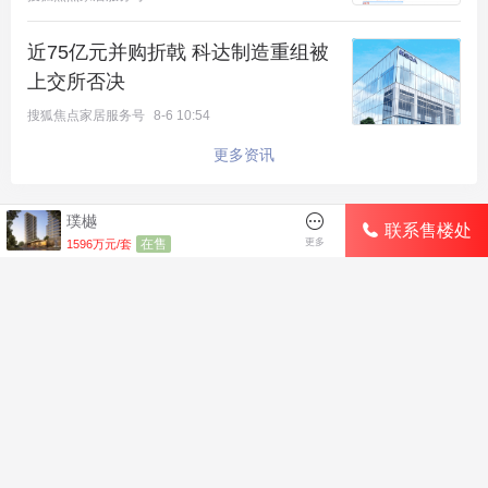
近75亿元并购折戟 科达制造重组被
上交所否决
搜狐焦点家居服务号
8-6 10:54
更多资讯
璞樾
联系售楼处
最新楼盘
好评楼盘
区域楼盘
在售
更多
1596万元/套
绿城·朗月和风
北京楼盘
桃源新都孔雀城
新航城世界映
海淀楼盘
华银天鹅湖
怀柔国贤府
石景山楼盘
温泉新都孔雀城
缦合北京
昌平楼盘
中海北京世家
懋源·騴橒臺
丰台楼盘
燕都古城·和园
北京城建·文华知筑
大兴楼盘
空港新都孔雀城 国门壹号
小程序
APP下载
电脑版
站点地图
投诉建议
北京城建·和知筑|铂瑞
房山楼盘
中冶兴隆新城·红石郡
北京建工·嘉棠雅序
朝阳楼盘
路劲阳光城
国樾天颂
通州楼盘
富力和园
兴创·万象茗筑
顺义楼盘
路劲阳光城商业
门头沟楼盘
八达岭孔雀城·盛景新都
怀柔楼盘
京第银座
免费咨询热线：4006802822
璞樾
在售
Copyright ©2023 Sohu.com Inc.

1596万元/套
免责声明：本网站作为房产信息聚合类导航网站，仅为方便广大用户掌握信息而提供一
站式无偿浏览、查阅的功能，本站楼盘信息并非广告，最终请以政府部门登记备案及开