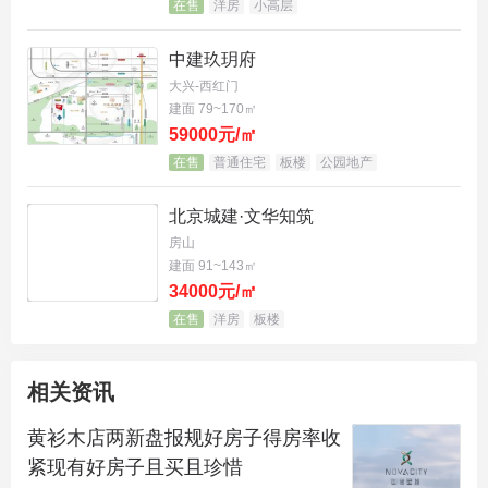
在售
洋房
小高层
中建玖玥府
大兴-西红门
建面 79~170㎡
59000元/㎡
在售
普通住宅
板楼
公园地产
北京城建·文华知筑
房山
建面 91~143㎡
34000元/㎡
在售
洋房
板楼
相关资讯
黄衫木店两新盘报规好房子得房率收
紧现有好房子且买且珍惜