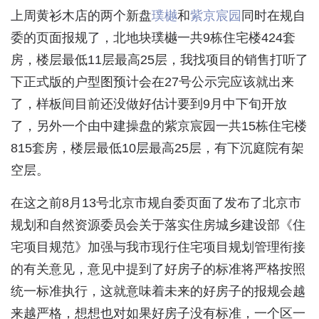
上周黄衫木店的两个新盘
璞樾
和
紫京宸园
同时在规自
委的页面报规了，北地块璞樾一共9栋住宅楼424套
房，楼层最低11层最高25层，我找项目的销售打听了
下正式版的户型图预计会在27号公示完应该就出来
了，样板间目前还没做好估计要到9月中下旬开放
了，另外一个由中建操盘的紫京宸园一共15栋住宅楼
815套房，楼层最低10层最高25层，有下沉庭院有架
空层。
在这之前8月13号北京市规自委页面了发布了北京市
规划和自然资源委员会关于落实住房城乡建设部《住
宅项目规范》加强与我市现行住宅项目规划管理衔接
的有关意见，意见中提到了好房子的标准将严格按照
统一标准执行，这就意味着未来的好房子的报规会越
来越严格，想想也对如果好房子没有标准，一个区一