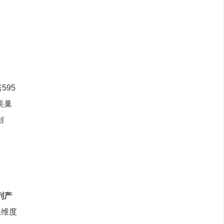
595
美巢
创
列产
保维度