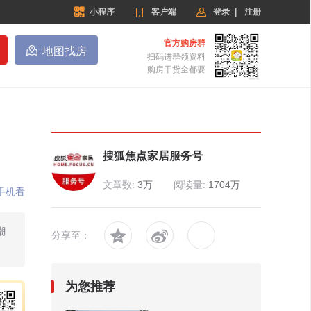


小程序

客户端
登录
|
注册
官方购房群

地图找房
扫码进群领资料
购房干货全都要
搜狐焦点家居服务号
文章数:
3万
阅读量:
1704万
手机看
潮


分享至：
为您推荐