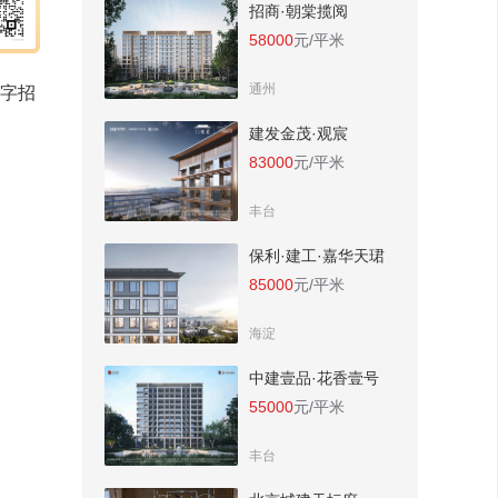
招商·朝棠揽阅
58000
元/平米
通州
金字招
建发金茂·观宸
83000
元/平米
丰台
保利·建工·嘉华天珺
85000
元/平米
海淀
中建壹品·花香壹号
55000
元/平米
丰台