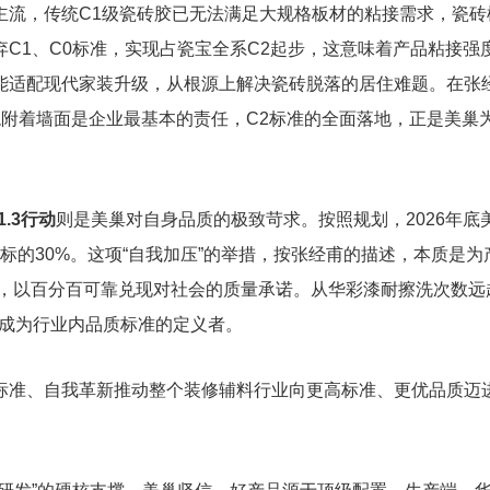
主流，传统C1级瓷砖胶已无法满足大规格板材的粘接需求，瓷砖
C1、C0标准，实现占瓷宝全系C2起步，这意味着产品粘接强
能适配现代家装升级，从根源上解决瓷砖脱落的居住难题。在张
稳稳附着墙面是企业最基本的责任，C2标准的全面落地，正是美巢
1.3行动
则是美巢对自身品质的极致苛求。按照规划，2026年底
标的30%。这项“自我加压”的举措，按张经甫的描述，本质是为
漏洞，以百分百可靠兑现对社会的质量承诺。从华彩漆耐擦洗次数远
巢成为行业内品质标准的定义者。
标准、自我革新推动整个装修辅料行业向更高标准、更优品质迈