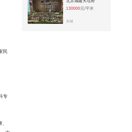
北京城建天坛府
130000
元/平米
东城
家民
科专
牌、