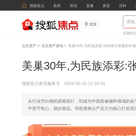

搜狐焦点
新房
资讯
直播
家居
百科

北京
金融街武
北京房产
>
北京房产资讯
>
美巢30年,为民族添彩:张经甫与美巢的长
美巢30年,为民族添彩
搜狐焦点家居服务号
2026-05-15 11:39:54
从行业空白期的摸索前行，到成为中国装修辅料领域的金
中坚守初心、稳步致远。华彩漆将以产品力为核心打造高