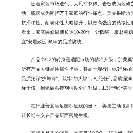
随着家装市场迭代，大尺寸瓷砖、岩板成为装修
动、脱落成为困扰万千家庭的行业痛点。美巢果断放弃
抗滑移性、耐老化性大幅提升，以更高强度的粘接性
看来，家庭装修周期长达10-20年，让陶瓷、板材
庭“安居致远”筑牢的品质防线。
产品向C2的转身是适配市场的精准升级，那
美巢
所有产品关键品质属性指标，将高于现行国标/行标/企
品质挖深“护城河”、筑牢“防火墙”，杜绝任何品质
标十倍，到瓷砖粘接剂强度全面升级，1.3行动让美
在行业普遍满足国标底线的当下，美巢主动拔高
让长期主义在产品层面落地生根。