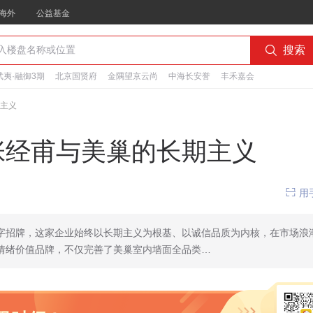
海外
公益基金

搜索
夷·融御3期
北京国贤府
金隅望京云尚
中海长安誉
丰禾嘉会
期主义
:张经甫与美巢的长期主义

用
字招牌，这家企业始终以长期主义为根基、以诚信品质为内核，在市场浪
情绪价值品牌，不仅完善了美巢室内墙面全品类…