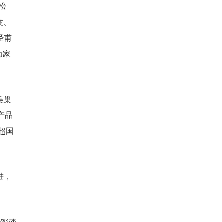
松
度、
经甫
为家
美巢
产品
超国
进，