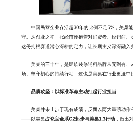
中国民营企业存活超30年的比例不足5%，美巢
守。从创业之初，张经甫便抱着对消费者、经销商、
这份扎根赛道潜心深耕的定力，让长期主义深深融入
美巢的三十年，是民族装修辅料品牌从无到有、
场、坚守初心的持续行动，这也是美巢在行业更迭中
品质攻坚：以标准革命主动扛起行业担当
美巢并未止步于现有成绩，反而以两大重磅动作
——以美巢
占瓷宝全系C2起步
与
美巢1.3行动
，做出